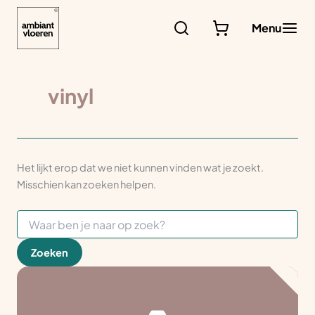
Ga
naar
Menu
de
inhoud
vinyl
Het lijkt erop dat we niet kunnen vinden wat je zoekt.
Misschien kan zoeken helpen.
Zoek
naar: