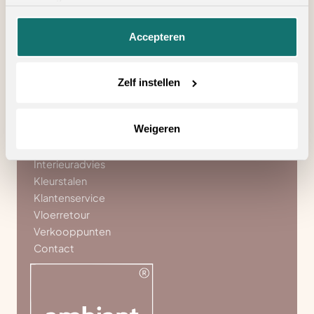
Influencers
onze
privacyverklaring
.
Blog
Accepteren
Brochures
AI-tool
Roomplanner
Zelf instellen
Trapconfigurator
Ambiant
Weigeren
Over ons
Interieuradvies
Kleurstalen
Klantenservice
Vloerretour
Verkooppunten
Contact