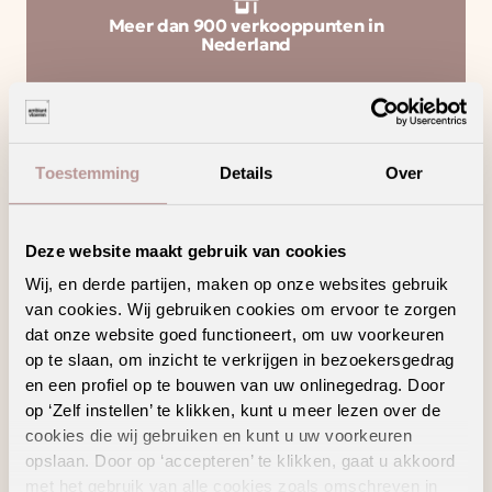
Meer dan 900 verkooppunten in
Nederland
Collectie
Toestemming
Details
Over
Pvc vloeren
Laminaat vloeren
Vinyl vloeren
Deze website maakt gebruik van cookies
Tapijt
Wij, en derde partijen, maken op onze websites gebruik
Traprenovatie
van cookies. Wij gebruiken cookies om ervoor te zorgen
Vloerkleden
dat onze website goed functioneert, om uw voorkeuren
Wanddecoratie
op te slaan, om inzicht te verkrijgen in bezoekersgedrag
Vloertoebehoren
en een profiel op te bouwen van uw onlinegedrag. Door
vtwonen by ambiant
op ‘Zelf instellen’ te klikken, kunt u meer lezen over de
Inspiratie
cookies die wij gebruiken en kunt u uw voorkeuren
opslaan. Door op ‘accepteren’ te klikken, gaat u akkoord
Binnenkijken
met het gebruik van alle cookies zoals omschreven in