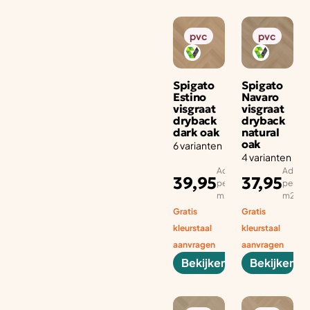
pvc
pvc
Spigato
Spigato
Estino
Navaro
visgraat
visgraat
dryback
dryback
dark oak
natural
oak
6 varianten
4 varianten
Adviesprijs
Adviesp
39,95
37,95
per aantal
per aan
m2
m2
Gratis
Gratis
kleurstaal
kleurstaal
aanvragen
aanvragen
Bekijken
Bekijken