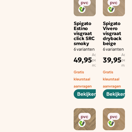
pvc
pvc
Spigato
Spigato
Estino
Vivero
visgraat
visgraat
click SRC
dryback
smoky
beige
6 varianten
6 varianten
Adviesprijs
Advies
49,95
39,95
per aantal
per aa
m2
m2
Gratis
Gratis
kleurstaal
kleurstaal
aanvragen
aanvragen
Bekijken
Bekijken
pvc
pvc