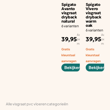
Spigato
Spigato
Avanto
Vivero
visgraat
visgraat
dryback
dryback
natural
warm
oak
6 varianten
6 varianten
Adviesprijs
Advies
39,95
39,95
per aantal
per aa
m2
m2
Gratis
Gratis
kleurstaal
kleurstaal
aanvragen
aanvragen
Bekijken
Bekijken
Alle visgraat pvc vloeren categorieën