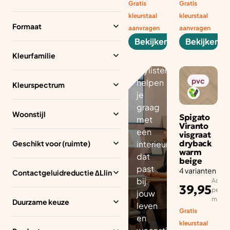
inte
Gratis
Gratis
rieu
kleurstaal
kleurstaal
rad
Formaat
aanvragen
aanvragen
vies
Bekijken
Bekijken
Onze
Kleurfamilie
gediplomeerde
stylisten
pvc
helpen
Kleurspectrum
je
graag
Woonstijl
Spigato
met
Viranto
een
visgraat
dryback
Geschikt voor (ruimte)
interieuradvies
warm
dat
beige
past
4 varianten
Contactgeluidreductie ∆Llin
bij
Advies
39,95
per aa
jouw
m2
Duurzame keuze
leven
Gratis
en
kleurstaal