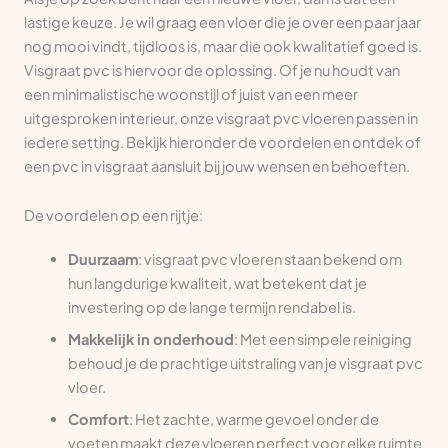
lastige keuze. Je wil graag een vloer die je over een paar jaar
nog mooi vindt, tijdloos is, maar die ook kwalitatief goed is.
Visgraat pvc is hiervoor de oplossing. Of je nu houdt van
een minimalistische woonstijl of juist van een meer
uitgesproken interieur, onze visgraat pvc vloeren passen in
iedere setting. Bekijk hieronder de voordelen en ontdek of
een pvc in visgraat aansluit bij jouw wensen en behoeften.
De voordelen op een rijtje:
Duurzaam
: visgraat pvc vloeren staan bekend om
hun langdurige kwaliteit, wat betekent dat je
investering op de lange termijn rendabel is.
Makkelijk in onderhoud
: Met een simpele reiniging
behoud je de prachtige uitstraling van je visgraat pvc
vloer.
Comfort
: Het zachte, warme gevoel onder de
voeten maakt deze vloeren perfect voor elke ruimte