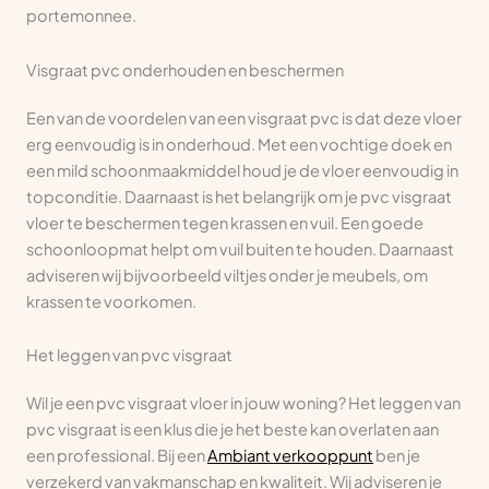
portemonnee.
Visgraat pvc onderhouden en beschermen
Een van de voordelen van een visgraat pvc is dat deze vloer
erg eenvoudig is in onderhoud. Met een vochtige doek en
een mild schoonmaakmiddel houd je de vloer eenvoudig in
topconditie. Daarnaast is het belangrijk om je pvc visgraat
vloer te beschermen tegen krassen en vuil. Een goede
schoonloopmat helpt om vuil buiten te houden. Daarnaast
adviseren wij bijvoorbeeld viltjes onder je meubels, om
krassen te voorkomen.
Het leggen van pvc visgraat
Wil je een pvc visgraat vloer in jouw woning? Het leggen van
pvc visgraat is een klus die je het beste kan overlaten aan
een professional. Bij een
Ambiant verkooppunt
ben je
verzekerd van vakmanschap en kwaliteit. Wij adviseren je