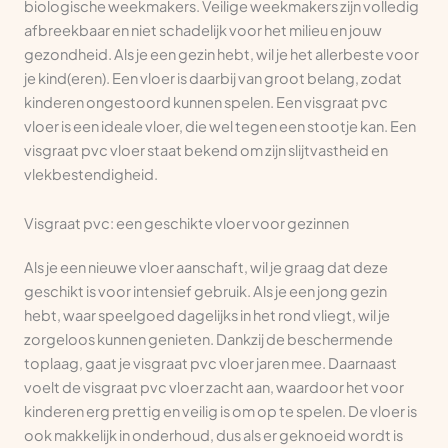
biologische weekmakers. Veilige weekmakers zijn volledig
afbreekbaar en niet schadelijk voor het milieu en jouw
gezondheid. Als je een gezin hebt, wil je het allerbeste voor
je kind(eren). Een vloer is daarbij van groot belang, zodat
kinderen ongestoord kunnen spelen. Een visgraat pvc
vloer is een ideale vloer, die wel tegen een stootje kan. Een
visgraat pvc vloer staat bekend om zijn slijtvastheid en
vlekbestendigheid.
Visgraat pvc: een geschikte vloer voor gezinnen
Als je een nieuwe vloer aanschaft, wil je graag dat deze
geschikt is voor intensief gebruik. Als je een jong gezin
hebt, waar speelgoed dagelijks in het rond vliegt, wil je
zorgeloos kunnen genieten. Dankzij de beschermende
toplaag, gaat je visgraat pvc vloer jaren mee. Daarnaast
voelt de visgraat pvc vloer zacht aan, waardoor het voor
kinderen erg prettig en veilig is om op te spelen. De vloer is
ook makkelijk in onderhoud, dus als er geknoeid wordt is