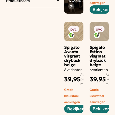
woonstijl.
Productnaam
aanvragen
Bekijken
pvc
pvc
Spigato
Spigato
Avanto
Estino
visgraat
visgraat
dryback
dryback
beige
beige
6 varianten
6 varianten
Adviesprijs
Advies
39,95
39,95
per aantal
per aa
m2
m2
Gratis
Gratis
kleurstaal
kleurstaal
aanvragen
aanvragen
Bekijken
Bekijken