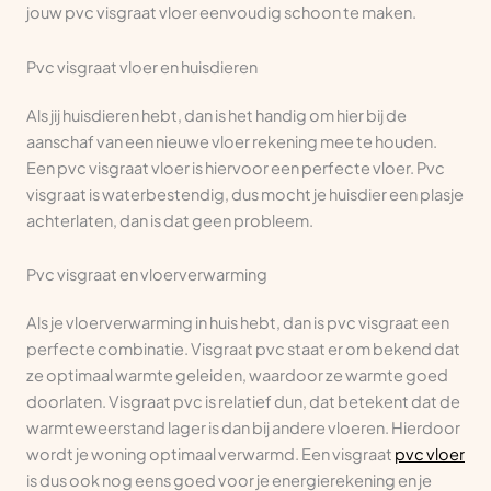
jouw pvc visgraat vloer eenvoudig schoon te maken.
Pvc visgraat vloer en huisdieren
Als jij huisdieren hebt, dan is het handig om hier bij de
aanschaf van een nieuwe vloer rekening mee te houden.
Een pvc visgraat vloer is hiervoor een perfecte vloer. Pvc
visgraat is waterbestendig, dus mocht je huisdier een plasje
achterlaten, dan is dat geen probleem.
Pvc visgraat en vloerverwarming
Als je vloerverwarming in huis hebt, dan is pvc visgraat een
perfecte combinatie. Visgraat pvc staat er om bekend dat
ze optimaal warmte geleiden, waardoor ze warmte goed
doorlaten. Visgraat pvc is relatief dun, dat betekent dat de
warmteweerstand lager is dan bij andere vloeren. Hierdoor
wordt je woning optimaal verwarmd. Een visgraat
pvc vloer
is dus ook nog eens goed voor je energierekening en je