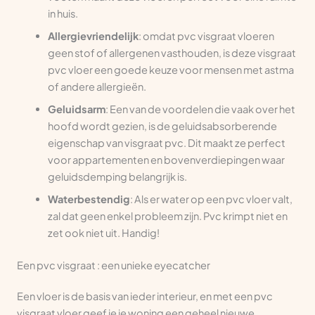
in huis.
Allergievriendelijk
: omdat pvc visgraat vloeren
geen stof of allergenen vasthouden, is deze visgraat
pvc vloer een goede keuze voor mensen met astma
of andere allergieën.
Geluidsarm
: Een van de voordelen die vaak over het
hoofd wordt gezien, is de geluidsabsorberende
eigenschap van visgraat pvc. Dit maakt ze perfect
voor appartementen en bovenverdiepingen waar
geluidsdemping belangrijk is.
Waterbestendig
: Als er water op een pvc vloer valt,
zal dat geen enkel probleem zijn. Pvc krimpt niet en
zet ook niet uit. Handig!
Een pvc visgraat : een unieke eyecatcher
Een vloer is de basis van ieder interieur, en met een pvc
visgraat vloer geef je je woning een geheel nieuwe