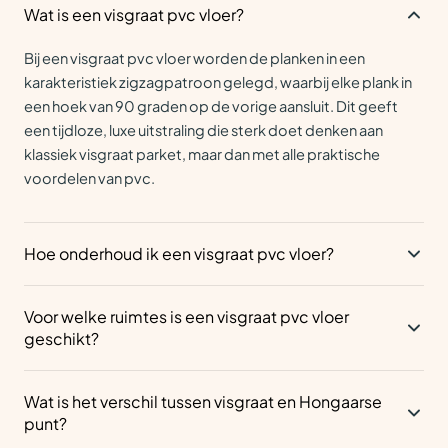
Wat is een visgraat pvc vloer?
Bij een visgraat pvc vloer worden de planken in een
karakteristiek zigzagpatroon gelegd, waarbij elke plank in
een hoek van 90 graden op de vorige aansluit. Dit geeft
een tijdloze, luxe uitstraling die sterk doet denken aan
klassiek visgraat parket, maar dan met alle praktische
voordelen van pvc.
Hoe onderhoud ik een visgraat pvc vloer?
Een visgraat pvc vloer is heerlijk onderhoudsarm.
Voor welke ruimtes is een visgraat pvc vloer
Stofzuigen en af en toe dweilen met een licht vochtige
geschikt?
mop is alles wat je nodig hebt. Vuil en vlekken hechten zich
nauwelijks aan het oppervlak, dus je vloer blijft er met
Een visgraat pvc vloer past in vrijwel elke ruimte, van de
weinig moeite prachtig uitzien. Laat je verder adviseren
Wat is het verschil tussen visgraat en Hongaarse
woonkamer en slaapkamer tot de keuken en badkamer.
door een Ambiant dealer bij jou in de buurt.
punt?
Dankzij de waterbestendige eigenschappen van pvc is hij