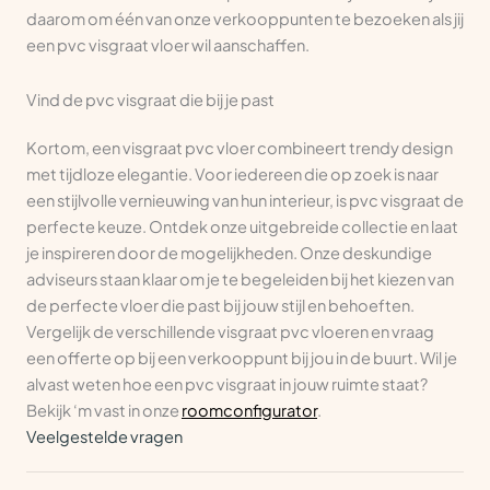
daarom om één van onze verkooppunten te bezoeken als jij
een pvc visgraat vloer wil aanschaffen.
Vind de pvc visgraat die bij je past
Kortom, een visgraat pvc vloer combineert trendy design
met tijdloze elegantie. Voor iedereen die op zoek is naar
een stijlvolle vernieuwing van hun interieur, is pvc visgraat de
perfecte keuze. Ontdek onze uitgebreide collectie en laat
je inspireren door de mogelijkheden. Onze deskundige
adviseurs staan klaar om je te begeleiden bij het kiezen van
de perfecte vloer die past bij jouw stijl en behoeften.
Vergelijk de verschillende visgraat pvc vloeren en vraag
een offerte op bij een verkooppunt bij jou in de buurt. Wil je
alvast weten hoe een pvc visgraat in jouw ruimte staat?
Bekijk ‘m vast in onze
roomconfigurator
.
Veelgestelde vragen