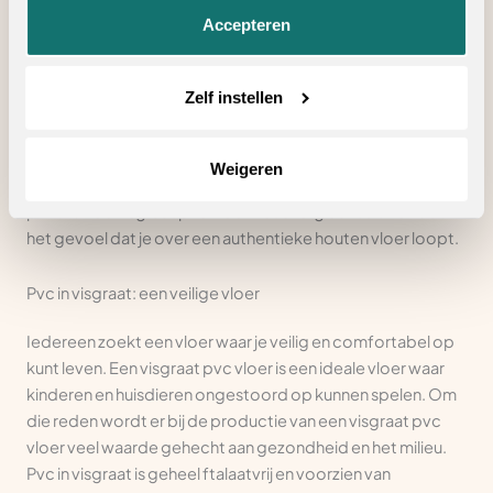
een minimale ecologische footprint achterlaat voor de
Accepteren
toekomstige generatie.
Pvc visgraat vloer met natuurlijke uitstraling
Zelf instellen
Onze visgraat pvc vloeren zijn niet van een echte houten
visgraat vloer te onderscheiden en kenmerken zich door
Weigeren
een prachtige natuurgetrouwe uitstraling. De nerven en de
print van de visgraat pvc vloer ziet er erg echt uit. Je hebt
het gevoel dat je over een authentieke houten vloer loopt.
Pvc in visgraat: een veilige vloer
Iedereen zoekt een vloer waar je veilig en comfortabel op
kunt leven. Een visgraat pvc vloer is een ideale vloer waar
kinderen en huisdieren ongestoord op kunnen spelen. Om
die reden wordt er bij de productie van een visgraat pvc
vloer veel waarde gehecht aan gezondheid en het milieu.
Pvc in visgraat is geheel ftalaatvrij en voorzien van