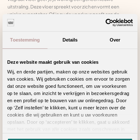
uitstraling. Deze vloer spreekt voor zich en vormt een
unieke eyecatcher. Of je nu de voorkeur geeft aan de
klassieke uitstraling van donker eikenhout of de moderne
look van lichtgrijs, pvc visgraat vloeren zijn verkrijgbaar in
een scala aan kleuropties. Hierdoor kun je moeiteloos de
Toestemming
Details
Over
vloer kiezen die naadloos past bij jouw woonstijl.
Bovendien is deze vloer uiterst duurzaam, waardoor je er
jarenlang van kunt genieten. Een pvc
visgraat vloer
is
Deze website maakt gebruik van cookies
favoriet in elke ruimte: van woonkamer tot slaapkamer.
Wij, en derde partijen, maken op onze websites gebruik
van cookies. Wij gebruiken cookies om ervoor te zorgen
Visgraat pvc: duurzaam en milieuvriendelijk
dat onze website goed functioneert, om uw voorkeuren
op te slaan, om inzicht te verkrijgen in bezoekersgedrag
Met een visgraat pvc vloer maak je niet alleen een duurzame
en een profiel op te bouwen van uw onlinegedrag. Door
keuze voor je interieur, maar ook voor het milieu. Visgraat
op ‘Zelf instellen’ te klikken, kunt u meer lezen over de
pvc vloeren worden vervaardigd met aandacht voor
cookies die wij gebruiken en kunt u uw voorkeuren
milieuvriendelijke materialen en productieprocessen. Het
opslaan. Door op ‘accepteren’ te klikken, gaat u akkoord
materiaal van een visgraat pvc vloer is recyclebaar en gaat
met het gebruik van alle cookies zoals omschreven in
erg lang mee, hierdoor investeer je in een vloer waarbij je
onze
privacyverklaring
.