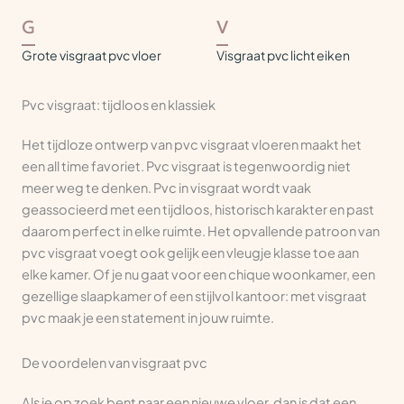
G
V
Grote visgraat pvc vloer
Visgraat pvc licht eiken
Pvc visgraat: tijdloos en klassiek
Het tijdloze ontwerp van pvc visgraat vloeren maakt het
een all time favoriet. Pvc visgraat is tegenwoordig niet
meer weg te denken. Pvc in visgraat wordt vaak
geassocieerd met een tijdloos, historisch karakter en past
daarom perfect in elke ruimte. Het opvallende patroon van
pvc visgraat voegt ook gelijk een vleugje klasse toe aan
elke kamer. Of je nu gaat voor een chique woonkamer, een
gezellige slaapkamer of een stijlvol kantoor: met visgraat
pvc maak je een statement in jouw ruimte.
De voordelen van visgraat pvc
Als je op zoek bent naar een nieuwe vloer, dan is dat een