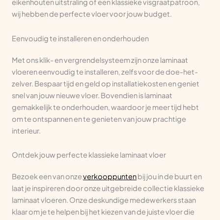
eikenhouten uitstraling of een klassieke visgraatpatroon,
wij hebben de perfecte vloer voor jouw budget.
Eenvoudig te installeren en onderhouden
Met ons klik- en vergrendelsysteem zijn onze laminaat
vloeren eenvoudig te installeren, zelfs voor de doe-het-
zelver. Bespaar tijd en geld op installatiekosten en geniet
snel van jouw nieuwe vloer. Bovendien is laminaat
gemakkelijk te onderhouden, waardoor je meer tijd hebt
om te ontspannen en te genieten van jouw prachtige
interieur.
Ontdek jouw perfecte klassieke laminaat vloer
Bezoek een van onze
verkooppunten
bij jou in de buurt en
laat je inspireren door onze uitgebreide collectie klassieke
laminaat vloeren. Onze deskundige medewerkers staan
klaar om je te helpen bij het kiezen van de juiste vloer die