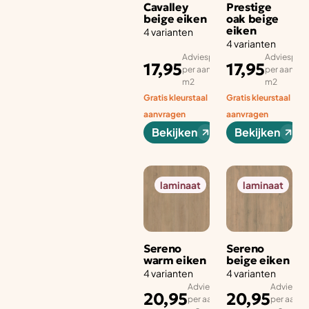
Cavalley
Prestige
beige eiken
oak beige
eiken
4 varianten
4 varianten
Adviesprijs
Adviesprijs
17,95
17,95
per aantal
per aantal
m2
m2
Gratis kleurstaal
Gratis kleurstaal
aanvragen
aanvragen
Bekijken
Bekijken
laminaat
laminaat
Sereno
Sereno
warm eiken
beige eiken
4 varianten
4 varianten
Adviesprijs
Adviesprij
20,95
20,95
per aantal
per aanta