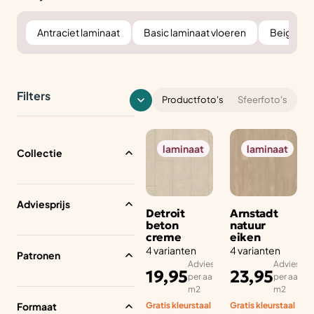
Antraciet laminaat
Basic laminaat vloeren
Beige lam
Filters
Productfoto's
Sfeerfoto's
laminaat
laminaat
Collectie
Adviesprijs
Detroit
Arnstadt
beton
natuur
creme
eiken
4 varianten
4 varianten
Patronen
Adviesprijs
Adviesprij
19,95
23,95
per aantal
per aantal
m2
m2
Formaat
Gratis kleurstaal
Gratis kleurstaal