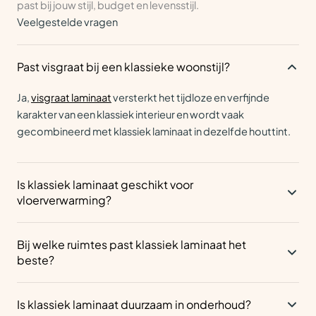
past bij jouw stijl, budget en levensstijl.
Veelgestelde vragen
Past visgraat bij een klassieke woonstijl?
Ja,
visgraat laminaat
versterkt het tijdloze en verfijnde
karakter van een klassiek interieur en wordt vaak
gecombineerd met klassiek laminaat in dezelfde houttint.
Is klassiek laminaat geschikt voor
vloerverwarming?
Ja, klassiek laminaat is goed te combineren met
Bij welke ruimtes past klassiek laminaat het
vloerverwarming, mits je een ondervloer kiest die de
beste?
warmte goed doorlaat.
Klassiek laminaat komt goed tot zijn recht in de
woonkamer
Is klassiek laminaat duurzaam in onderhoud?
en
eetkamer
, waar de verfijnde uitstraling het meest opvalt.