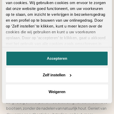
van cookies. Wij gebruiken cookies om ervoor te zorgen
Visgraat laminaat
dat onze website goed functioneert, om uw voorkeuren
op te slaan, om inzicht te verkrijgen in bezoekersgedrag
W
en een profiel op te bouwen van uw onlinegedrag. Door
Walnoot laminaat
op ‘Zelf instellen’ te klikken, kunt u meer lezen over de
Waterbestendig laminaat
cookies die wij gebruiken en kunt u uw voorkeuren
Wit laminaat
opslaan. Door op ‘accepteren’ te klikken, gaat u akkoord
met het gebruik van alle cookies zoals omschreven in
Z
onze
privacyverklaring
.
Zwart laminaat
Accepteren
Zelf instellen
Tijdloze elegantie en duurzaamheid
Met onze klassieke laminaat vloeren breng je tijdloze
Weigeren
elegantie en duurzaamheid in huis. Onze vloeren zijn
zorgvuldig ontworpen om de uitstraling van echt hout na te
bootsen, zonder de nadelen van natuurlijk hout. Geniet van