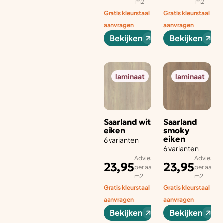
m2
m2
Gratis kleurstaal
Gratis kleurstaal
aanvragen
aanvragen
Bekijken
Bekijken
laminaat
laminaat
Saarland wit
Saarland
eiken
smoky
eiken
6 varianten
6 varianten
Adviesprijs
Adviesprij
23,95
23,95
per aantal
per aantal
m2
m2
Gratis kleurstaal
Gratis kleurstaal
aanvragen
aanvragen
Bekijken
Bekijken