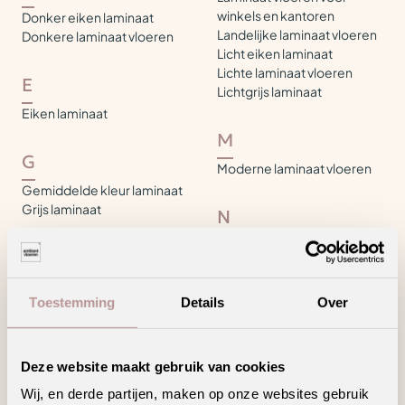
winkels en kantoren
Donker eiken laminaat
Landelijke laminaat vloeren
Donkere laminaat vloeren
Licht eiken laminaat
Lichte laminaat vloeren
E
Lichtgrijs laminaat
Eiken laminaat
M
G
Moderne laminaat vloeren
Gemiddelde kleur laminaat
Grijs laminaat
N
Naturel eiken laminaat
I
Industriële laminaat vloeren
S
Toestemming
Details
Over
Standaard laminaat tegels
K
Klassieke laminaat vloeren
Deze website maakt gebruik van cookies
V
Wij, en derde partijen, maken op onze websites gebruik
Vintage laminaat vloeren