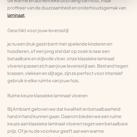
de warme en authentieke uitstraling van hout, maar
profiteer van de duurzaamheid en onderhoudsgemak van
laminaat
.
Geschikt voor jouw levensstijl
je nu een druk gezin bent met spelende kinderen en
huisdieren, of een jong stel dat op zoek is naar een
betaalbare en stijlvolle vloer, onze klassieke laminaat
vloeren passen zich aan jouw levensstijl aan. Bestand tegen
krassen, vlekken en slijtage, zijn ze perfect voor intensief
gebruik in elke ruimte van jouw huis.
Ruime keuze klassieke laminaat vloeren
Bij Ambiant geloven we dat kwaliteit en betaalbaarheid
hand in hand kunnen gaan. Daarom bieden we een ruime
keuze aan klassieke laminaat vloeren tegen een betaalbare
prijs. Of je nu de voorkeur geeft aan een warme