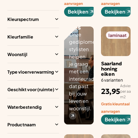
Perso
aanvragen
aanvragen
onlijk
Bekijken
Bekijken
interi
Kleurspectrum
eurad
vies
Onze
laminaat
Kleurfamilie
gediplomeerde
stylisten
Woonstijl
helpen
Saarland
je graag
honing
met een
Type vloerverwarming
eiken
interieuradvies
6 varianten
dat past
Adviesprij
Geschikt voor (ruimte)
23,95
per aantal
bij jouw
m2
leven en
Gratis kleurstaal
Waterbestendig
woonstijl.
aanvragen
Bekijken
Productnaam