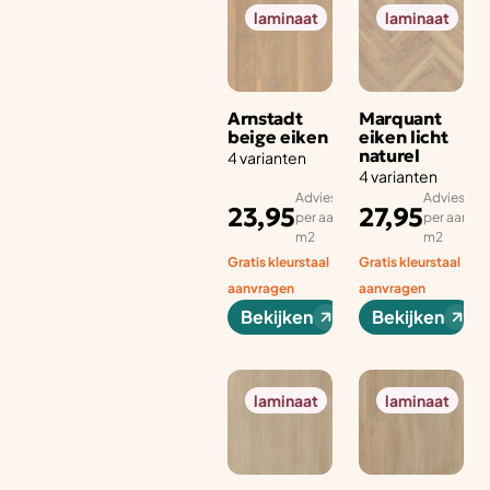
laminaat
laminaat
Arnstadt
Marquant
beige eiken
eiken licht
naturel
4 varianten
4 varianten
Adviesprijs
Adviesprij
23,95
27,95
per aantal
per aantal
m2
m2
Gratis kleurstaal
Gratis kleurstaal
aanvragen
aanvragen
Bekijken
Bekijken
laminaat
laminaat