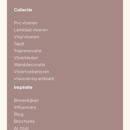
Collectie
Pvc vloeren
Laminaat vloeren
Vinyl vloeren
Tapijt
Traprenovatie
Vloerkleden
Wanddecoratie
Vloertoebehoren
vtwonen by ambiant
Inspiratie
Binnenkijken
Influencers
Blog
Brochures
AI-tool