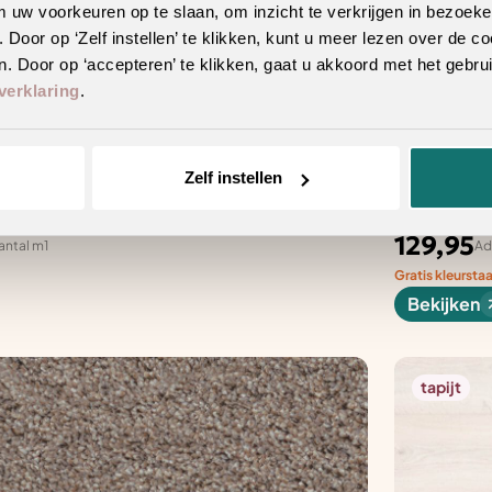
m uw voorkeuren op te slaan, om inzicht te verkrijgen in bezoeke
oor op ‘Zelf instellen’ te klikken, kunt u meer lezen over de co
. Door op ‘accepteren’ te klikken, gaat u akkoord met het gebrui
verklaring
.
Zelf instellen
 400 cm
Louisville 
14 varianten
129,95
antal m1
Ad
Gratis kleursta
Bekijken
tapijt