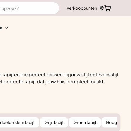
Verkooppunten
e
pijten die perfect passen bij jouw stijl en levensstijl.
et perfecte tapijt dat jouw huis compleet maakt.
delde kleur tapijt
Grijs tapijt
Groen tapijt
Hoogpolig ta