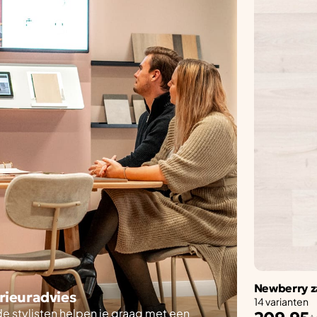
Newberry z
erieuradvies
14 varianten
 stylisten helpen je graag met een