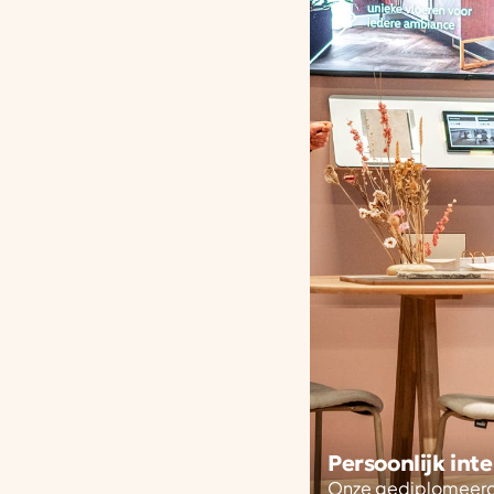
Persoonlijk int
Onze gediplomeerde