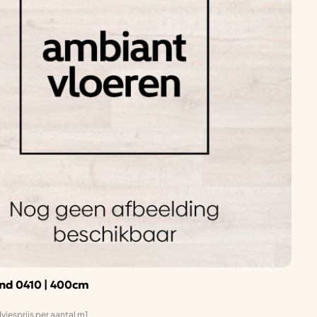
and 0410 | 400cm
viesprijs per aantal m1