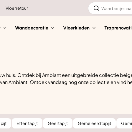
Zoeken
Vloerretour
naar:
t
Wanddecoratie
Vloerkleden
Traprenovati
w huis. Ontdek bij Ambiant een uitgebreide collectie beige ta
ijt van Ambiant. Ontdek vandaag nog onze collectie en vind h
pijt
Effen tapijt
Geel tapijt
Gemêleerd tapijt
Gemid