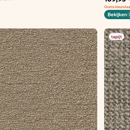
Gratis kleursta
Bekijken
tapijt