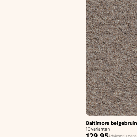
Baltimore beigebrui
10 varianten
129,95
Adviesprijs per a