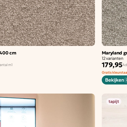
 400 cm
Maryland gr
12 varianten
179,95
antal m1
Ad
Gratis kleursta
Bekijken
tapijt