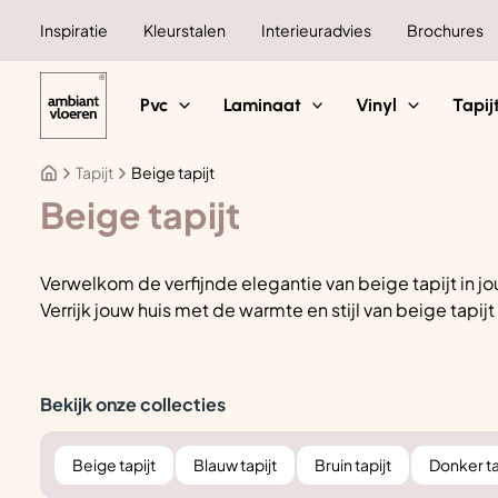
Ga
Inspiratie
Kleurstalen
Interieuradvies
Brochures
naar
de
inhoud
Pvc
Laminaat
Vinyl
Tapij
Tapijt
Beige tapijt
Beige tapijt
Verwelkom de verfijnde elegantie van beige tapijt in jou
Verrijk jouw huis met de warmte en stijl van beige tap
Bekijk onze collecties
Beige tapijt
Blauw tapijt
Bruin tapijt
Donker ta