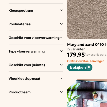
Kleurspectrum
Poolmateriaal
Geschikt voor vloerverwarming
Maryland zand 0410 |
12 varianten
Type vloerverwarming
179,95
Adviesprijs per a
Gratis kleurstaal aanvragen
Geschikt voor (ruimte)
Bekijken
Vloerkleed op maat
Productnaam