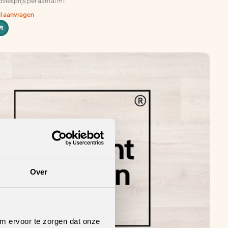
viesprijs per aantal m1
al aanvragen
Over
om ervoor te zorgen dat onze