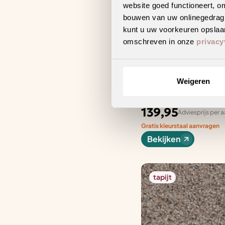
website goed functioneert, o
bouwen van uw onlinegedrag. D
kunt u uw voorkeuren opslaan
omschreven in onze
privacy
Weigeren
Newport zand 0410 |
15 varianten
139,95
Adviesprijs per a
Gratis kleurstaal aanvragen
Bekijken
tapijt