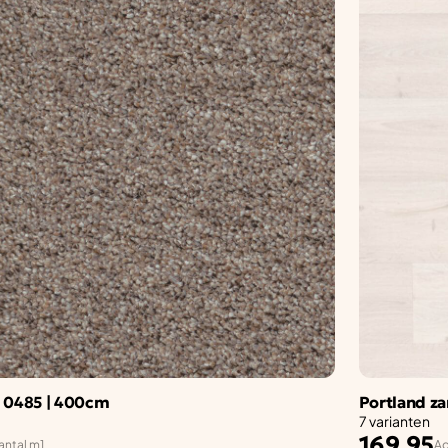
n 0485 | 400cm
Portland z
7 varianten
169,95
antal m1
Ad