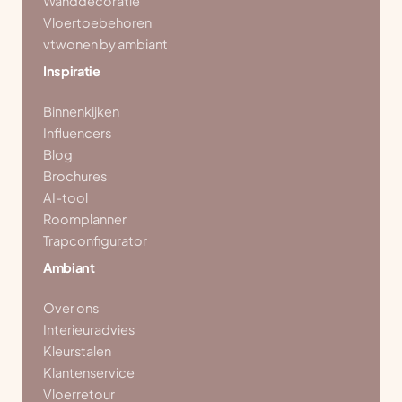
Wanddecoratie
Vloertoebehoren
vtwonen by ambiant
Inspiratie
Binnenkijken
Influencers
Blog
Brochures
AI-tool
Roomplanner
Trapconfigurator
Ambiant
Over ons
Interieuradvies
Kleurstalen
Klantenservice
Vloerretour