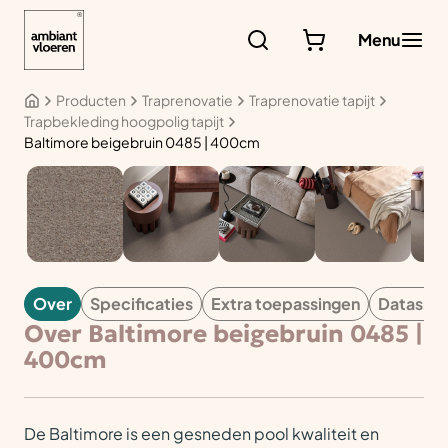
Ga
naar
Menu
de
inhoud
Producten
Traprenovatie
Traprenovatie tapijt
Trapbekleding hoogpolig tapijt
Baltimore beigebruin 0485 | 400cm
TAPIJT
Over
Specificaties
Extra toepassingen
Datashe
Over Baltimore beigebruin 0485 |
400cm
De Baltimore is een gesneden pool kwaliteit en