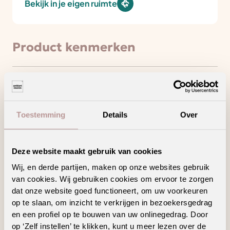
Bekijk in je eigen ruimte
Product kenmerken
Minder loopgeluid voor meer wooncomfort
Draagt bij aan een gezonder binnenklimaat
Toestemming
Details
Over
Hoogpolig tapijt voor een warm en sfeervol
interieur
Deze website maakt gebruik van cookies
Ook verkrijgbaar als complete traprenovatie
Wij, en derde partijen, maken op onze websites gebruik
in hetzelfde decor
van cookies. Wij gebruiken cookies om ervoor te zorgen
dat onze website goed functioneert, om uw voorkeuren
op te slaan, om inzicht te verkrijgen in bezoekersgedrag
en een profiel op te bouwen van uw onlinegedrag. Door
op ‘Zelf instellen’ te klikken, kunt u meer lezen over de