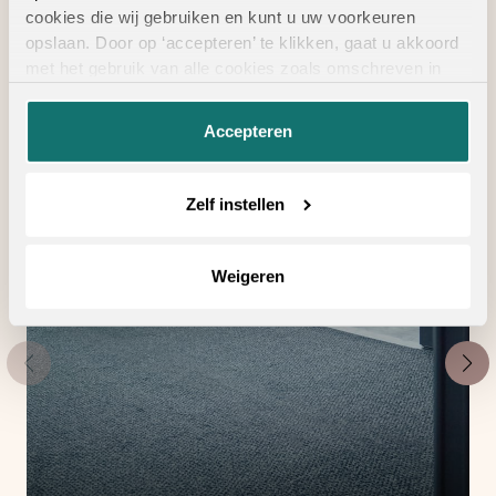
Geschikte
cookies die wij gebruiken en kunt u uw voorkeuren
vloertoebehoren
opslaan. Door op ‘accepteren’ te klikken, gaat u akkoord
met het gebruik van alle cookies zoals omschreven in
onze
privacyverklaring
.
Accepteren
Zelf instellen
Weigeren