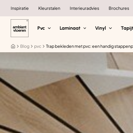
Ga
Inspiratie
Kleurstalen
Interieuradvies
Brochures
naar
de
inhoud
Pvc
Laminaat
Vinyl
Tapij
Blog
pvc
Trap bekleden met pvc: een handig stappenp