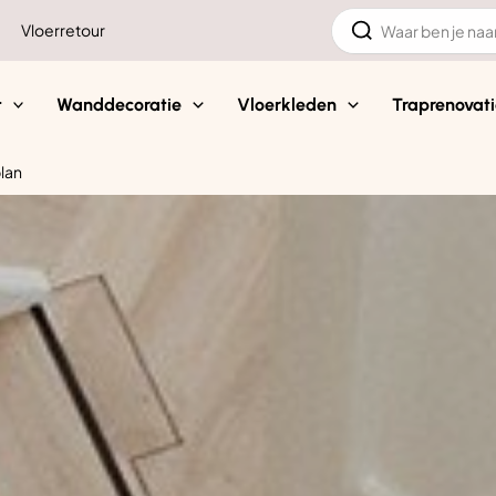
Zoeken
Vloerretour
naar:
t
Wanddecoratie
Vloerkleden
Traprenovati
lan