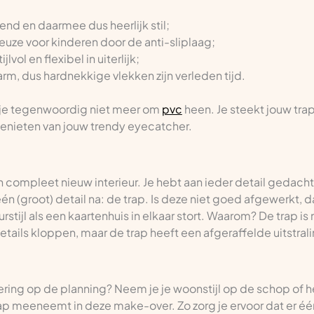
nd en daarmee dus heerlijk stil;
keuze voor kinderen door de anti-sliplaag;
jlvol en flexibel in uiterlijk;
rm, dus hardnekkige vlekken zijn verleden tijd.
 je tegenwoordig niet meer om
pvc
heen. Je steekt jouw trap
genieten van jouw trendy eyecatcher.
en compleet nieuw interieur. Je hebt aan ieder detail gedacht 
n (groot) detail na: de trap. Is deze niet goed afgewerkt, da
rstijl als een kaartenhuis in elkaar stort. Waarom? De trap is
tails kloppen, maar de trap heeft een afgeraffelde uitstralin
dering op de planning? Neem je je woonstijl op de schop of 
rap meeneemt in deze make-over. Zo zorg je ervoor dat er één