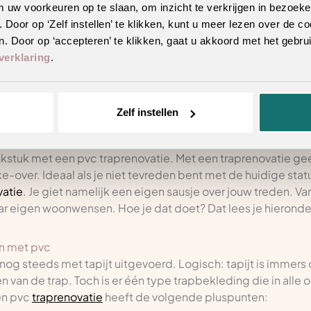
m uw voorkeuren op te slaan, om inzicht te verkrijgen in bezoeke
oor op ‘Zelf instellen’ te klikken, kunt u meer lezen over de co
et pvc: een handig stappenplan
. Door op ‘accepteren’ te klikken, gaat u akkoord met het gebrui
verklaring
.
lectie
Zelf instellen
stuk met een pvc traprenovatie. Met een traprenovatie geef j
over. Ideaal als je niet tevreden bent met de huidige statu
vatie
. Je giet namelijk een eigen sausje over jouw treden. Van 
aar eigen woonwensen. Hoe je dat doet? Dat lees je hieronde
n met pvc
og steeds met tapijt uitgevoerd. Logisch: tapijt is immers o
 van de trap. Toch is er één type trapbekleding die in alle 
Een pvc
traprenovatie
heeft de volgende pluspunten: