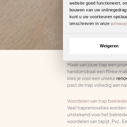
website goed functioneert, o
bouwen van uw onlinegedrag. D
Trap bekleden m
kunt u uw voorkeuren opslaan
omschreven in onze
privacy
Bekijk de col
Weigeren
Maak van jouw trap een pronk
handomdraai een flinke make-
kies je voor een unieke
reno
past de trap volledig aan n
Voordelen van trap beklede
Veel traprenovaties worden n
uitstekend voor het bekleden
voordelen van tapijt. Pvc. 