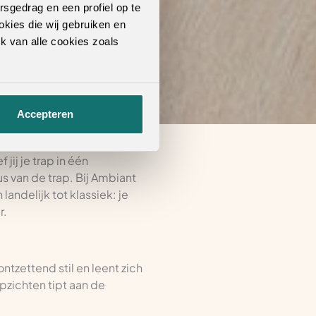
rsgedrag en een profiel op te
okies die wij gebruiken en
k van alle cookies zoals
Accepteren
ij je trap in één
s van de trap. Bij Ambiant
landelijk tot klassiek: je
r.
ntzettend stil en leent zich
opzichten tipt aan de