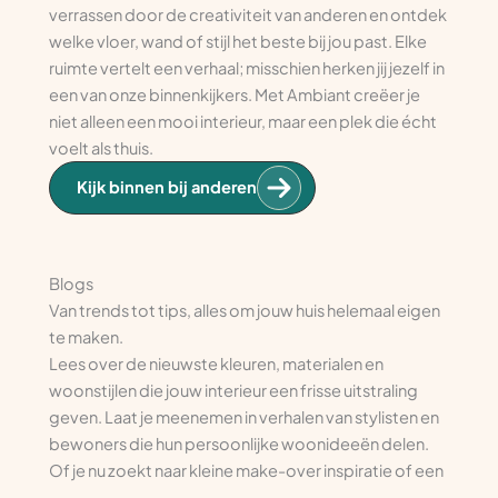
verrassen door de creativiteit van anderen en ontdek
welke vloer, wand of stijl het beste bij jou past. Elke
ruimte vertelt een verhaal; misschien herken jij jezelf in
een van onze binnenkijkers. Met Ambiant creëer je
niet alleen een mooi interieur, maar een plek die écht
voelt als thuis.
Kijk binnen bij anderen
Blogs
Van trends tot tips, alles om jouw huis helemaal eigen
te maken.
Lees over de nieuwste kleuren, materialen en
woonstijlen die jouw interieur een frisse uitstraling
geven. Laat je meenemen in verhalen van stylisten en
bewoners die hun persoonlijke woonideeën delen.
Of je nu zoekt naar kleine make-over inspiratie of een
compleet nieuwe inrichting, je vindt het hier allemaal.