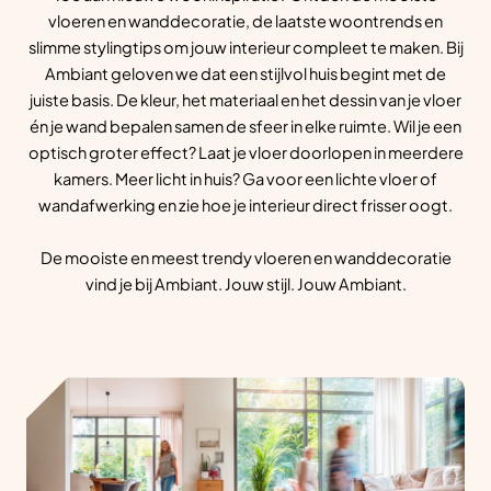
vloeren en wanddecoratie, de laatste woontrends en
slimme stylingtips om jouw interieur compleet te maken. Bij
Ambiant geloven we dat een stijlvol huis begint met de
juiste basis. De kleur, het materiaal en het dessin van je vloer
én je wand bepalen samen de sfeer in elke ruimte. Wil je een
optisch groter effect? Laat je vloer doorlopen in meerdere
kamers. Meer licht in huis? Ga voor een lichte vloer of
wandafwerking en zie hoe je interieur direct frisser oogt.
De mooiste en meest trendy vloeren en wanddecoratie
vind je bij Ambiant. Jouw stijl. Jouw Ambiant.