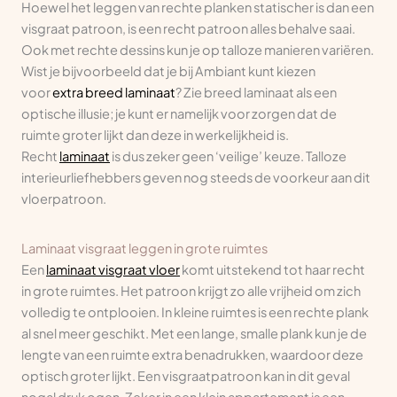
Hoewel het leggen van rechte planken statischer is dan een
visgraat patroon, is een recht patroon alles behalve saai.
Ook met rechte dessins kun je op talloze manieren variëren.
Wist je bijvoorbeeld dat je bij Ambiant kunt kiezen
voor
extra breed laminaat
? Zie breed laminaat als een
optische illusie; je kunt er namelijk voor zorgen dat de
ruimte groter lijkt dan deze in werkelijkheid is.
Recht
laminaat
is dus zeker geen ‘veilige’ keuze. Talloze
interieurliefhebbers geven nog steeds de voorkeur aan dit
vloerpatroon.
Laminaat visgraat leggen in grote ruimtes
Een
laminaat visgraat vloer
komt uitstekend tot haar recht
in grote ruimtes. Het patroon krijgt zo alle vrijheid om zich
volledig te ontplooien. In kleine ruimtes is een rechte plank
al snel meer geschikt. Met een lange, smalle plank kun je de
lengte van een ruimte extra benadrukken, waardoor deze
optisch groter lijkt. Een visgraatpatroon kan in dit geval