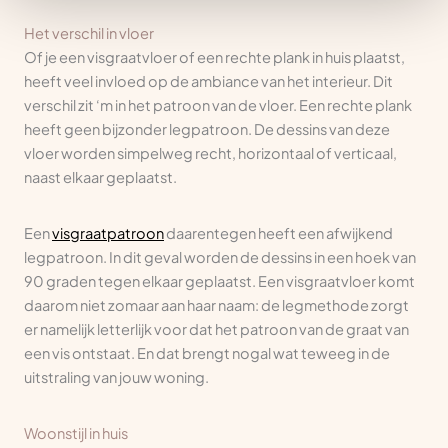
Het verschil in vloer
Of je een visgraatvloer of een rechte plank in huis plaatst,
heeft veel invloed op de ambiance van het interieur. Dit
verschil zit ‘m in het patroon van de vloer. Een rechte plank
heeft geen bijzonder legpatroon. De dessins van deze
vloer worden simpelweg recht, horizontaal of verticaal,
naast elkaar geplaatst.
Een
visgraatpatroon
daarentegen heeft een afwijkend
legpatroon. In dit geval worden de dessins in een hoek van
90 graden tegen elkaar geplaatst. Een visgraatvloer komt
daarom niet zomaar aan haar naam: de legmethode zorgt
er namelijk letterlijk voor dat het patroon van de graat van
een vis ontstaat. En dat brengt nogal wat teweeg in de
uitstraling van jouw woning.
Woonstijl in huis