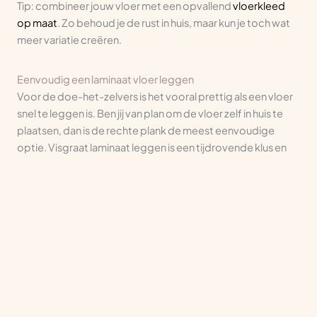
Tip: combineer jouw vloer met een opvallend
vloerkleed
op maat
. Zo behoud je de rust in huis, maar kun je toch wat
meer variatie creëren.
Eenvoudig een laminaat vloer leggen
Voor de doe-het-zelvers is het vooral prettig als een vloer
snel te leggen is. Ben jij van plan om de vloer zelf in huis te
plaatsen, dan is de rechte plank de meest eenvoudige
optie. Visgraat laminaat leggen is een tijdrovende klus en
vergt daarnaast specialistische kennis. Je moet de dessins
namelijk zeer nauwkeurig kunnen plaatsen. Uiteraard nemen
wij deze klus bij Ambiant graag voor je uit handen.
Laminaat leggen met jouw favoriete patroon
Nu de verschillen in kaart zijn gebracht, is het tijd voor de
keuze. Wordt het visgraat laminaat of gaat jouw
(vloeren)hart toch sneller kloppen van een recht
vloerpatroon? Toch nog vragen over de mogelijkheden of