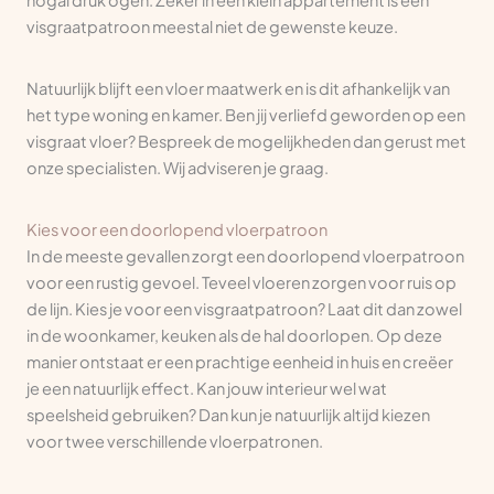
nogal druk ogen. Zeker in een klein appartement is een
visgraatpatroon meestal niet de gewenste keuze.
Natuurlijk blijft een vloer maatwerk en is dit afhankelijk van
het type woning en kamer. Ben jij verliefd geworden op een
visgraat vloer? Bespreek de mogelijkheden dan gerust met
onze specialisten. Wij adviseren je graag.
Kies voor een doorlopend vloerpatroon
In de meeste gevallen zorgt een doorlopend vloerpatroon
voor een rustig gevoel. Teveel vloeren zorgen voor ruis op
de lijn. Kies je voor een visgraatpatroon? Laat dit dan zowel
in de woonkamer, keuken als de hal doorlopen. Op deze
manier ontstaat er een prachtige eenheid in huis en creëer
je een natuurlijk effect. Kan jouw interieur wel wat
speelsheid gebruiken? Dan kun je natuurlijk altijd kiezen
voor twee verschillende vloerpatronen.