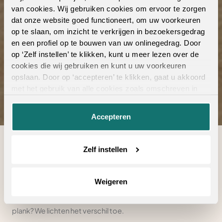
van cookies. Wij gebruiken cookies om ervoor te zorgen
dat onze website goed functioneert, om uw voorkeuren
Laminaat leggen: rechte plank of visgraat?
op te slaan, om inzicht te verkrijgen in bezoekersgedrag
en een profiel op te bouwen van uw onlinegedrag. Door
Bekijk de collectie
op ‘Zelf instellen’ te klikken, kunt u meer lezen over de
cookies die wij gebruiken en kunt u uw voorkeuren
opslaan. Door op ‘accepteren’ te klikken, gaat u akkoord
met het gebruik van alle cookies zoals omschreven in
onze
privacyverklaring
.
Accepteren
Zelf instellen
Altijd al gedroomd van een prachtige laminaatvloer in huis?
Dat snappen wij bij Ambiant als geen ander. Toch bestaat er
niet zoiets als één laminaatvloer. Je kunt namelijk eindeloos
Weigeren
variëren in kleurgebruik, patroon en de afmetingen van de
vloer. Twijfel je tussen een visgraat patroon of een rechte
plank? We lichten het verschil toe.