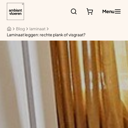
Ga
naar
Menu
de
inhoud
Blog
laminaat
Laminaat leggen: rechte plank of visgraat?