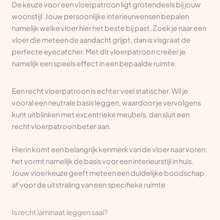
De keuze voor een vloerpatroon ligt grotendeels bij jouw
woonstijl. Jouw persoonlijke interieurwensen bepalen
namelijk welke vloer hier het beste bij past. Zoek je naar een
vloer die meteen de aandacht grijpt, dan is visgraat de
perfecte eyecatcher. Met dit vloerpatroon creëer je
namelijk een speels effect in een bepaalde ruimte.
Een recht vloerpatroon is echter veel statischer. Wil je
vooral een neutrale basis leggen, waardoor je vervolgens
kunt uitblinken met excentrieke meubels, dan sluit een
recht vloerpatroon beter aan.
Hierin komt een belangrijk kenmerk van de vloer naar voren:
het vormt namelijk de basis voor een interieurstijl in huis.
Jouw vloerkeuze geeft meteen een duidelijke boodschap
af voor de uitstraling van een specifieke ruimte
Is recht laminaat leggen saai?