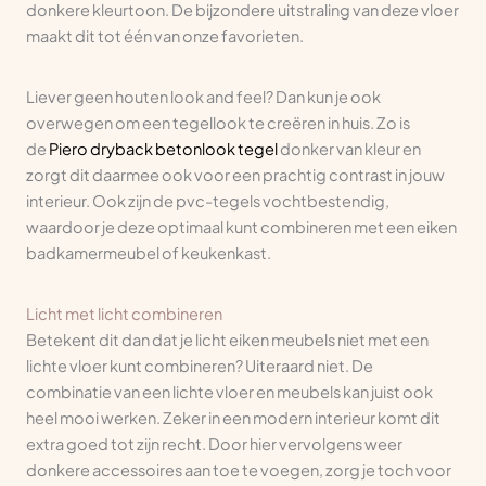
donkere kleurtoon. De bijzondere uitstraling van deze vloer
maakt dit tot één van onze favorieten.
Liever geen houten look and feel? Dan kun je ook
overwegen om een tegellook te creëren in huis. Zo is
de
Piero dryback betonlook tegel
donker van kleur en
zorgt dit daarmee ook voor een prachtig contrast in jouw
interieur. Ook zijn de pvc-tegels vochtbestendig,
waardoor je deze optimaal kunt combineren met een eiken
badkamermeubel of keukenkast.
Licht met licht combineren
Betekent dit dan dat je licht eiken meubels niet met een
lichte vloer kunt combineren? Uiteraard niet. De
combinatie van een lichte vloer en meubels kan juist ook
heel mooi werken. Zeker in een modern interieur komt dit
extra goed tot zijn recht. Door hier vervolgens weer
donkere accessoires aan toe te voegen, zorg je toch voor