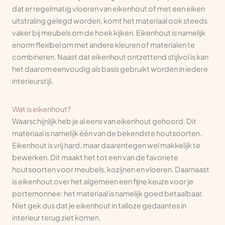
dat er regelmatig vloeren van eikenhout of met een eiken
uitstraling gelegd worden, komt het materiaal ook steeds
vaker bij meubels om de hoek kijken. Eikenhout is namelijk
enorm flexibel om met andere kleuren of materialen te
combineren. Naast dat eikenhout ontzettend stijlvol is kan
het daarom eenvoudig als basis gebruikt worden in iedere
interieurstijl.
Wat is eikenhout?
Waarschijnlijk heb je al eens van eikenhout gehoord. Dit
materiaal is namelijk één van de bekendste houtsoorten.
Eikenhout is vrij hard, maar daarentegen wel makkelijk te
bewerken. Dit maakt het tot een van de favoriete
houtsoorten voor meubels, kozijnen en vloeren. Daarnaast
is eikenhout over het algemeen een fijne keuze voor je
portemonnee: het materiaal is namelijk goed betaalbaar.
Niet gek dus dat je eikenhout in talloze gedaantes in
interieur terug ziet komen.