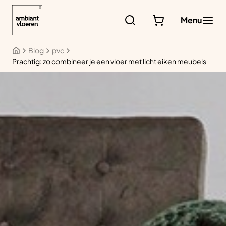
Ga
naar
Menu
de
inhoud
Blog
pvc
Prachtig: zo combineer je een vloer met licht eiken meubels