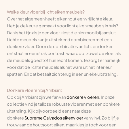
Welke kleur vloer bij licht eiken meubels?
Over het algemeen heeft eikenhout een vrij lichte kleur.
Heb je de keuze gemaakt voor licht eiken meubels in huis?
Dan is het fijn als je een vloer kiest die hier mooi bij aansluit.
Lichte meubels kun je uitstekend combineren met een
donkere vloer. Door de combinatie van licht en donker
ontstaat er een strak contrast, waardoor zowel de vloer als
de meubels goed tot hun recht komen. Je zorgt er namelijk
voor dat de lichte meubels als het ware uit het interieur
spatten. En dat betaalt zich terug in een unieke uitstraling.
Donkere vloeren bij Ambiant
Ook bij Ambiant zijn we fan van
donkere vloeren
. In onze
collectie vind je talloze robuuste vloeren met een donkere
uitstraling. Kijk bijvoorbeeld eens naar deze
donkere
Supreme Calvados eikenvloer
van vinyl. Zo blijf je
trouw aan de houtsoort eiken, maar kies je toch voor een