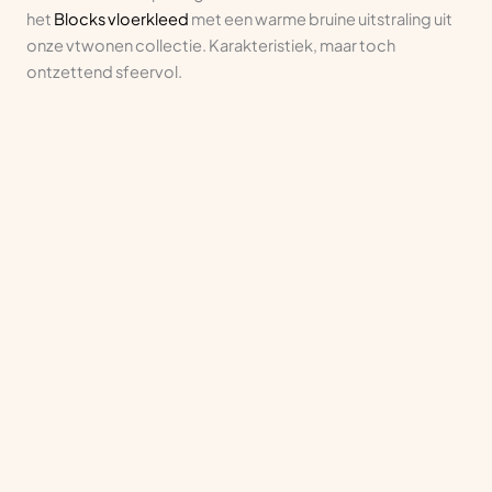
het
Blocks vloerkleed
met een warme bruine uitstraling uit
onze vtwonen collectie. Karakteristiek, maar toch
ontzettend sfeervol.
Laat je inspireren door anderen
Weet je niet hoe je jouw lichte eiken meubels kunt
combineren? Online vind je eindeloos veel mogelijkheden
en inspiratietips. Zo ontdek je al snel welke vloer jij wel of
niet mooi vindt. Daarnaast denken onze specialisten graag
mee met een kleuradvies voor je nieuwe trendy vloer. Zo
vinden we de vloer die perfect aansluit bij jouw licht eiken
meubels.
Laat je verrassen
Ontvang de laatste trends, nieuwe vloerideeën
en persoonlijke tips in je mailbox.
E-