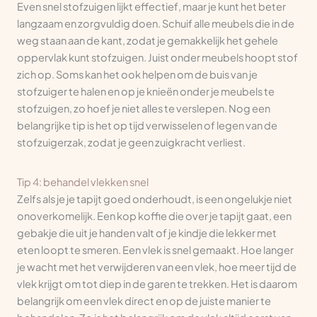
Even snel stofzuigen lijkt effectief, maar je kunt het beter
langzaam en zorgvuldig doen. Schuif alle meubels die in de
weg staan aan de kant, zodat je gemakkelijk het gehele
oppervlak kunt stofzuigen. Juist onder meubels hoopt stof
zich op. Soms kan het ook helpen om de buis van je
stofzuiger te halen en op je knieën onder je meubels te
stofzuigen, zo hoef je niet alles te verslepen. Nog een
belangrijke tip is het op tijd verwisselen of legen van de
stofzuigerzak, zodat je geen zuigkracht verliest.
Tip 4: behandel vlekken snel
Zelfs als je je tapijt goed onderhoudt, is een ongelukje niet
onoverkomelijk. Een kop koffie die over je tapijt gaat, een
gebakje die uit je handen valt of je kindje die lekker met
eten loopt te smeren. Een vlek is snel gemaakt. Hoe langer
je wacht met het verwijderen van een vlek, hoe meer tijd de
vlek krijgt om tot diep in de garen te trekken. Het is daarom
belangrijk om een vlek direct en op de juiste manier te