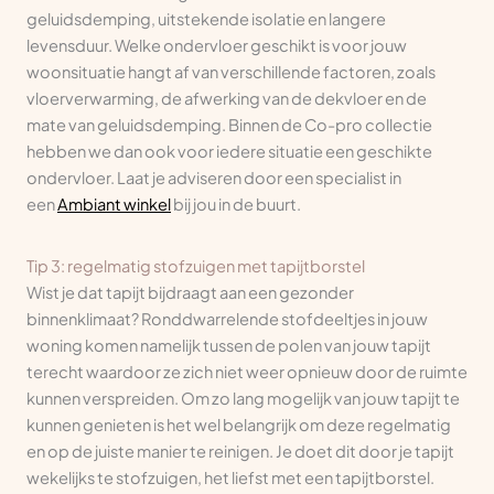
geluidsdemping, uitstekende isolatie en langere
levensduur. Welke ondervloer geschikt is voor jouw
woonsituatie hangt af van verschillende factoren, zoals
vloerverwarming, de afwerking van de dekvloer en de
mate van geluidsdemping. Binnen de Co-pro collectie
hebben we dan ook voor iedere situatie een geschikte
ondervloer. Laat je adviseren door een specialist in
een
Ambiant winkel
bij jou in de buurt.
Tip 3: regelmatig stofzuigen met tapijtborstel
Wist je dat tapijt bijdraagt aan een gezonder
binnenklimaat? Ronddwarrelende stofdeeltjes in jouw
woning komen namelijk tussen de polen van jouw tapijt
terecht waardoor ze zich niet weer opnieuw door de ruimte
kunnen verspreiden. Om zo lang mogelijk van jouw tapijt te
kunnen genieten is het wel belangrijk om deze regelmatig
en op de juiste manier te reinigen. Je doet dit door je tapijt
wekelijks te stofzuigen, het liefst met een tapijtborstel.