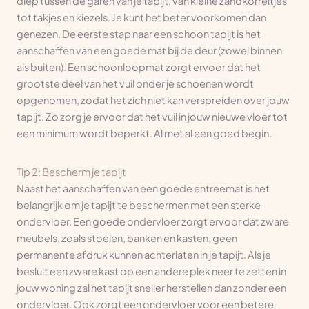
diep tussen de garen van je tapijt, van kleine zandkorreltjes
tot takjes en kiezels. Je kunt het beter voorkomen dan
genezen. De eerste stap naar een schoon tapijt is het
aanschaffen van een goede mat bij de deur (zowel binnen
als buiten). Een schoonloopmat zorgt ervoor dat het
grootste deel van het vuil onder je schoenen wordt
opgenomen, zodat het zich niet kan verspreiden over jouw
tapijt. Zo zorg je ervoor dat het vuil in jouw nieuwe vloer tot
een minimum wordt beperkt. Al met al een goed begin.
Tip 2: Bescherm je tapijt
Naast het aanschaffen van een goede entreemat is het
belangrijk om je tapijt te beschermen met een sterke
ondervloer. Een goede ondervloer zorgt ervoor dat zware
meubels, zoals stoelen, banken en kasten, geen
permanente afdruk kunnen achterlaten in je tapijt. Als je
besluit een zware kast op een andere plek neer te zetten in
jouw woning zal het tapijt sneller herstellen dan zonder een
ondervloer. Ook zorgt een ondervloer voor een betere