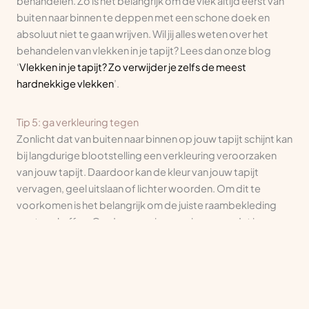
behandelen. Zo is het belangrijk om de vlek altijd eerst van
buiten naar binnen te deppen met een schone doek en
absoluut niet te gaan wrijven. Wil jij alles weten over het
behandelen van vlekken in je tapijt? Lees dan onze blog
‘
Vlekken in je tapijt? Zo verwijder je zelfs de meest
hardnekkige vlekken
’.
Tip 5: ga verkleuring tegen
Zonlicht dat van buiten naar binnen op jouw tapijt schijnt kan
bij langdurige blootstelling een verkleuring veroorzaken
van jouw tapijt. Daardoor kan de kleur van jouw tapijt
vervagen, geel uitslaan of lichter woorden. Om dit te
voorkomen is het belangrijk om de juiste raambekleding
aan te schaffen. Op deze manier zorg je ervoor dat jouw
tapijt nagenoeg niet wordt blootgesteld aan direct
zonlicht.