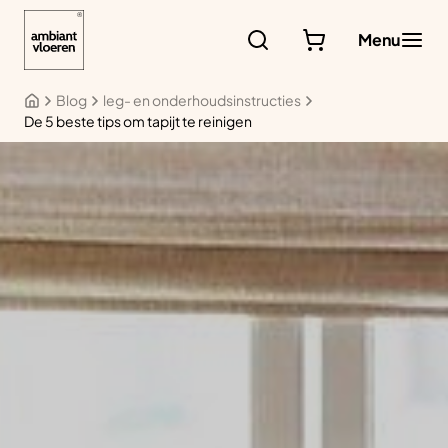
Ga
naar
Menu
de
inhoud
Blog
leg- en onderhoudsinstructies
De 5 beste tips om tapijt te reinigen