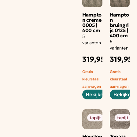
Hampto
Hampto
n creme
n
0005 |
bruingri
400 cm
js 0125 |
400 cm
5
5
varianten
varianten
Adviesprijs
Ad
319,95
319,95
per aantal
pe
m1
m1
Gratis
Gratis
kleurstaal
kleurstaal
aanvragen
aanvragen
Bekijken
Bekijken
tapijt
tapijt
Houston
Topaas