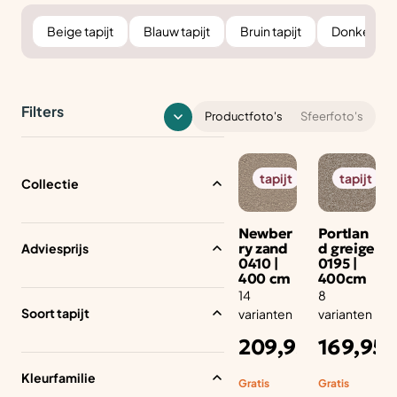
Beige tapijt
Blauw tapijt
Bruin tapijt
Donker tapi
Filters
Productfoto's
Sfeerfoto's
tapijt
tapijt
Collectie
Newber
Portlan
ry zand
d greige
Adviesprijs
0410 |
0195 |
Per
400 cm
400cm
soo
14
8
nlij
Soort tapijt
varianten
varianten
k
Adviesprijs
Ad
209,95
169,95
int
per aantal
pe
m1
m
eri
Kleurfamilie
eur
Gratis
Gratis