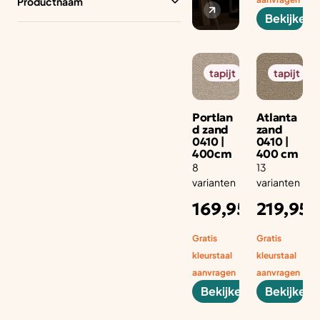
Productnaam
Bekijken
tapijt
tapijt
Portlan
Atlanta
d zand
zand
0410 |
0410 |
400cm
400 cm
8
13
varianten
varianten
Adviesprijs
Ad
169,95
219,95
per aantal
pe
m1
m1
Gratis
Gratis
kleurstaal
kleurstaal
aanvragen
aanvragen
Bekijken
Bekijken