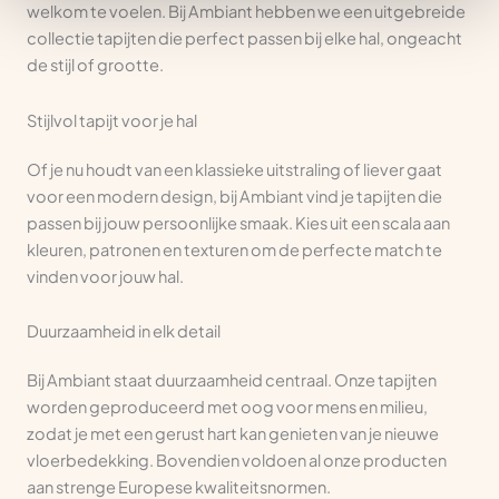
welkom te voelen. Bij Ambiant hebben we een uitgebreide
collectie tapijten die perfect passen bij elke hal, ongeacht
de stijl of grootte.
Stijlvol tapijt voor je hal
Of je nu houdt van een klassieke uitstraling of liever gaat
voor een modern design, bij Ambiant vind je tapijten die
passen bij jouw persoonlijke smaak. Kies uit een scala aan
kleuren, patronen en texturen om de perfecte match te
vinden voor jouw hal.
Duurzaamheid in elk detail
Bij Ambiant staat duurzaamheid centraal. Onze tapijten
worden geproduceerd met oog voor mens en milieu,
zodat je met een gerust hart kan genieten van je nieuwe
vloerbedekking. Bovendien voldoen al onze producten
aan strenge Europese kwaliteitsnormen.