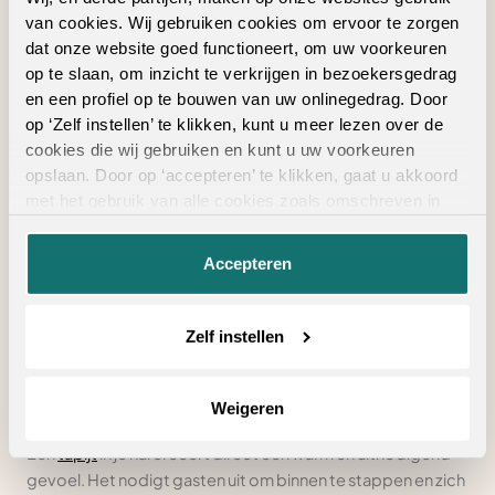
H
van cookies. Wij gebruiken cookies om ervoor te zorgen
Vloerkleed op maat
dat onze website goed functioneert, om uw voorkeuren
Hoogpolig tapijt
op te slaan, om inzicht te verkrijgen in bezoekersgedrag
W
en een profiel op te bouwen van uw onlinegedrag. Door
L
Wit tapijt
op ‘Zelf instellen’ te klikken, kunt u meer lezen over de
Laagpolig tapijt
cookies die wij gebruiken en kunt u uw voorkeuren
Licht tapijt
opslaan. Door op ‘accepteren’ te klikken, gaat u akkoord
Z
met het gebruik van alle cookies zoals omschreven in
Zwart tapijt
M
onze
privacyverklaring
.
Meerkleurig tapijt
Accepteren
O
Zelf instellen
Oranje tapijt
Overige tapijt kleuren
Een warm welkom met Ambiant tapijt voor je hal
Weigeren
Een
tapijt
in je hal creëert direct een warm en uitnodigend
gevoel. Het nodigt gasten uit om binnen te stappen en zich