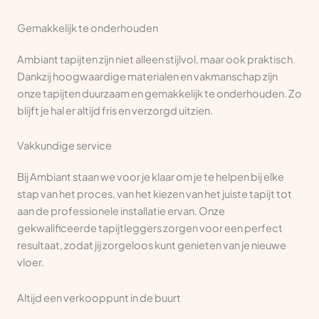
Gemakkelijk te onderhouden
Ambiant tapijten zijn niet alleen stijlvol, maar ook praktisch.
Dankzij hoogwaardige materialen en vakmanschap zijn
onze tapijten duurzaam en gemakkelijk te onderhouden. Zo
blijft je hal er altijd fris en verzorgd uitzien.
Vakkundige service
Bij Ambiant staan we voor je klaar om je te helpen bij elke
stap van het proces, van het kiezen van het juiste tapijt tot
aan de professionele installatie ervan. Onze
gekwalificeerde tapijtleggers zorgen voor een perfect
resultaat, zodat jij zorgeloos kunt genieten van je nieuwe
vloer.
Altijd een verkooppunt in de buurt