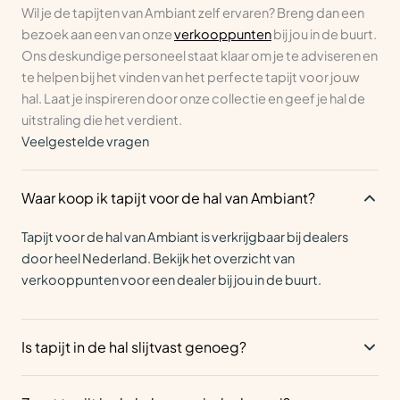
Wil je de tapijten van Ambiant zelf ervaren? Breng dan een
bezoek aan een van onze
verkooppunten
bij jou in de buurt.
Ons deskundige personeel staat klaar om je te adviseren en
te helpen bij het vinden van het perfecte tapijt voor jouw
hal. Laat je inspireren door onze collectie en geef je hal de
uitstraling die het verdient.
Veelgestelde vragen
Waar koop ik tapijt voor de hal van Ambiant?
Tapijt voor de hal van Ambiant is verkrijgbaar bij dealers
door heel Nederland. Bekijk het overzicht van
verkooppunten
voor een dealer bij jou in de buurt.
Is tapijt in de hal slijtvast genoeg?
Een stevig geweven laagpolig tapijt is slijtvast genoeg