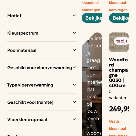
ad
kleurstaal
kleurstaal
vie
aanvragen
aanvragen
Motief
s
Bekijken
Bekijken
Onze
gediplomeerde
Kleurspectrum
stylisten
tapijt
helpen
Poolmateriaal
je
Woodfo
graag
rd
met
Geschikt voor vloerverwarming
champa
een
gne
0030 |
interieuradvies
Type vloerverwarming
400cm
dat
5
past
varianten
Geschikt voor (ruimte)
bij
Ad
249,95
pe
jouw
m
leven
Vloerkleed op maat
Gratis
en
kleurstaal
woonstijl.
aanvragen