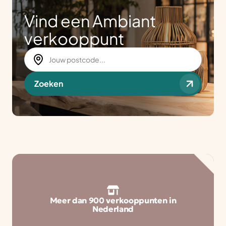
Vind een Ambiant
verkooppunt
Zoeken
Meer dan 900 verkooppunten in
Nederland