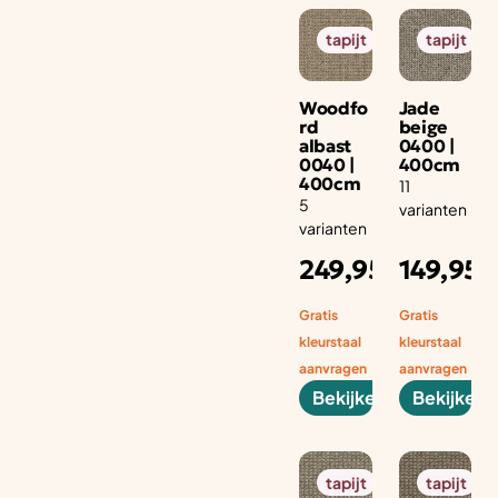
tapijt
tapijt
Woodfo
Jade
rd
beige
albast
0400 |
0040 |
400cm
400cm
11
5
varianten
varianten
Adviesprijs
Adv
249,95
149,95
per aantal
per
m1
m1
Gratis
Gratis
kleurstaal
kleurstaal
aanvragen
aanvragen
Bekijken
Bekijken
tapijt
tapijt