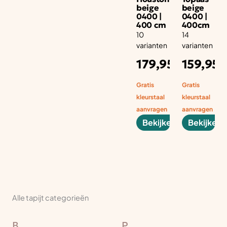
beige
beige
0400 |
0400 |
400 cm
400cm
10
14
varianten
varianten
Adviesprijs
Ad
179,95
159,95
per aantal
pe
m1
m1
Gratis
Gratis
kleurstaal
kleurstaal
aanvragen
aanvragen
Bekijken
Bekijken
Alle tapijt categorieën
B
P