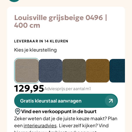
Louisville grijsbeige 0496 |
400 cm
LEVERBAAR IN 14 KLEUREN
Kies je kleurstelling
129,95
Adviesprijs per aantal m1
Gratis kleurstaal aanvragen
Vind een verkooppunt in de buurt
Zeker weten dat je de juiste keuze maakt? Plan
een
interieuradvies
. Liever zelf kijken? Vind