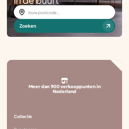
in de buurt
Zoeken
Meer dan 900 verkooppunten in
Nederland
Collectie