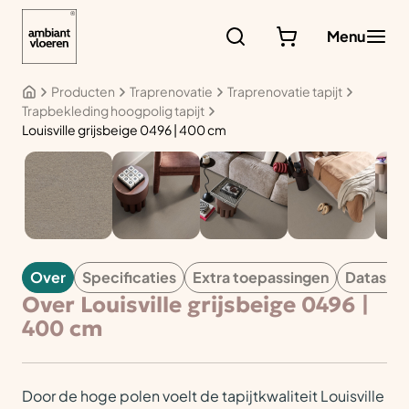
Ga
naar
Menu
de
inhoud
Producten
Traprenovatie
Traprenovatie tapijt
Trapbekleding hoogpolig tapijt
Louisville grijsbeige 0496 | 400 cm
TAPIJT
Over
Specificaties
Extra toepassingen
Datashe
Over Louisville grijsbeige 0496 |
400 cm
Door de hoge polen voelt de tapijtkwaliteit Louisville