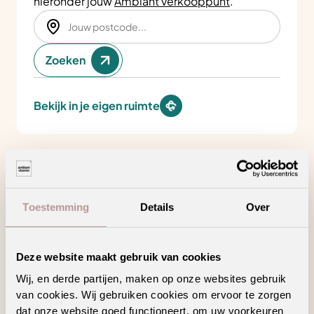
hieronder jouw
Ambiant verkooppunt
.
Zoeken
Bekijk in je eigen ruimte
Product kenmerken
Toestemming
Details
Over
Minder loopgeluid voor meer wooncomfort
Draagt bij aan een gezonder binnenklimaat
Deze website maakt gebruik van cookies
Wij, en derde partijen, maken op onze websites gebruik
Hoogpolig tapijt voor een warm en sfeervol
van cookies. Wij gebruiken cookies om ervoor te zorgen
interieur
dat onze website goed functioneert, om uw voorkeuren