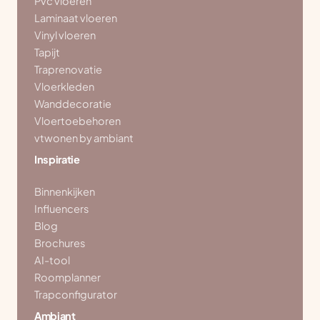
Pvc vloeren
Laminaat vloeren
Vinyl vloeren
Tapijt
Traprenovatie
Vloerkleden
Wanddecoratie
Vloertoebehoren
vtwonen by ambiant
Inspiratie
Binnenkijken
Influencers
Blog
Brochures
AI-tool
Roomplanner
Trapconfigurator
Ambiant