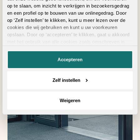
Ook verkrijgbaar als complete traprenovatie
op te slaan, om inzicht te verkrijgen in bezoekersgedrag
in hetzelfde decor
en een profiel op te bouwen van uw onlinegedrag. Door
op ‘Zelf instellen’ te klikken, kunt u meer lezen over de
cookies die wij gebruiken en kunt u uw voorkeuren
opslaan. Door op ‘accepteren’ te klikken, gaat u akkoord
met het gebruik van alle cookies zoals omschreven in
Geschikte
onze
privacyverklaring
.
vloertoebehoren
Accepteren
Zelf instellen
Weigeren