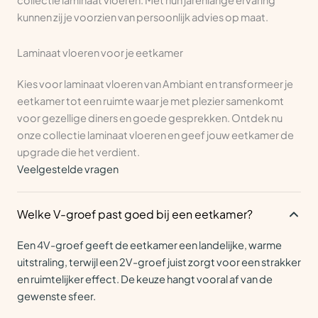
collectie laminaat vloeren. Met hun jarenlange ervaring
kunnen zij je voorzien van persoonlijk advies op maat.
Laminaat vloeren voor je eetkamer
Kies voor laminaat vloeren van Ambiant en transformeer je
eetkamer tot een ruimte waar je met plezier samenkomt
voor gezellige diners en goede gesprekken. Ontdek nu
onze collectie laminaat vloeren en geef jouw eetkamer de
upgrade die het verdient.
Veelgestelde vragen
Welke V-groef past goed bij een eetkamer?
Een 4V-groef geeft de eetkamer een landelijke, warme
uitstraling, terwijl een 2V-groef juist zorgt voor een strakker
en ruimtelijker effect. De keuze hangt vooral af van de
gewenste sfeer.