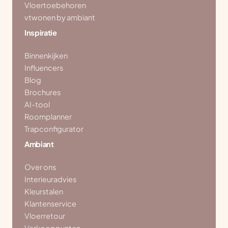
Vloertoebehoren
vtwonen by ambiant
Inspiratie
Binnenkijken
Influencers
Blog
Brochures
AI-tool
Roomplanner
Trapconfigurator
Ambiant
Over ons
Interieuradvies
Kleurstalen
Klantenservice
Vloerretour
Verkooppunten