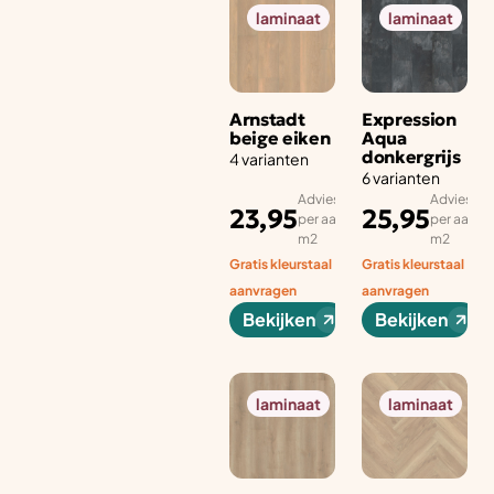
laminaat
laminaat
Arnstadt
Expression
beige eiken
Aqua
donkergrijs
4 varianten
6 varianten
Adviesprijs
Adviesprij
23,95
25,95
per aantal
per aantal
m2
m2
Gratis kleurstaal
Gratis kleurstaal
aanvragen
aanvragen
Bekijken
Bekijken
laminaat
laminaat