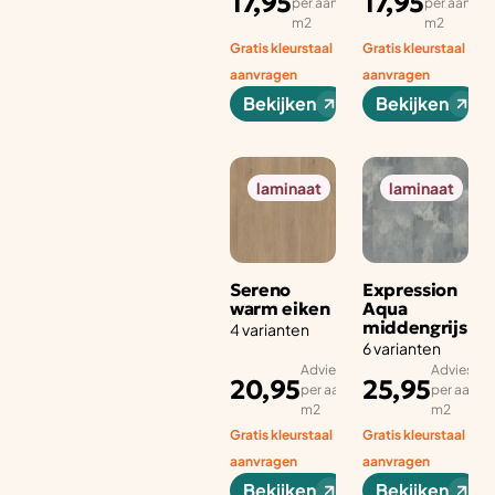
17,95
17,95
per aantal
per aantal
m2
m2
Gratis kleurstaal
Gratis kleurstaal
aanvragen
aanvragen
Bekijken
Bekijken
laminaat
laminaat
Sereno
Expression
warm eiken
Aqua
middengrijs
4 varianten
6 varianten
Adviesprijs
Adviesprij
20,95
25,95
per aantal
per aantal
m2
m2
Gratis kleurstaal
Gratis kleurstaal
aanvragen
aanvragen
Bekijken
Bekijken