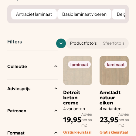
Antraciet laminaat
Basic laminaat vloeren
Beige lam
Filters
Productfoto's
Sfeerfoto's
laminaat
laminaat
Collectie
Adviesprijs
Detroit
Arnstadt
beton
natuur
creme
eiken
4 varianten
4 varianten
Patronen
Adviesprijs
Adviesprij
19,95
23,95
per aantal
per aantal
m2
m2
Formaat
Gratis kleurstaal
Gratis kleurstaal