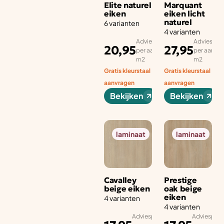
Elite naturel
Marquant
eiken
eiken licht
naturel
6 varianten
4 varianten
Adviesprijs
Adviesprij
20,95
27,95
per aantal
per aantal
m2
m2
Gratis kleurstaal
Gratis kleurstaal
aanvragen
aanvragen
Bekijken
Bekijken
laminaat
laminaat
Cavalley
Prestige
beige eiken
oak beige
eiken
4 varianten
4 varianten
Adviesprijs
Adviesprijs