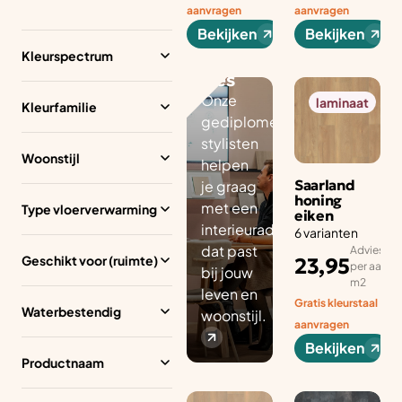
Perso
aanvragen
aanvragen
onlijk
Bekijken
Bekijken
interi
Kleurspectrum
eurad
vies
Onze
laminaat
Kleurfamilie
gediplomeerde
stylisten
Woonstijl
helpen
Saarland
je graag
honing
met een
Type vloerverwarming
eiken
interieuradvies
6 varianten
dat past
Adviesprij
Geschikt voor (ruimte)
23,95
per aantal
bij jouw
m2
leven en
Gratis kleurstaal
Waterbestendig
woonstijl.
aanvragen
Bekijken
Productnaam