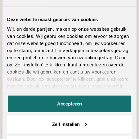
Vintage laminaat vloeren
Visgraat laminaat
Deze website maakt gebruik van cookies
W
Wij, en derde partijen, maken op onze websites gebruik
Walnoot laminaat
van cookies. Wij gebruiken cookies om ervoor te zorgen
Waterbestendig laminaat
dat onze website goed functioneert, om uw voorkeuren
Wit laminaat
op te slaan, om inzicht te verkrijgen in bezoekersgedrag
en een profiel op te bouwen van uw onlinegedrag. Door
Z
op ‘Zelf instellen’ te klikken, kunt u meer lezen over de
cookies die wij gebruiken en kunt u uw voorkeuren
Zwart laminaat
opslaan. Door op ‘accepteren’ te klikken, gaat u akkoord
met het gebruik van alle cookies zoals omschreven in
onze
privacyverklaring
.
Stijlvolle laminaat vloeren voor je eetkamer
Accepteren
Met de
laminaat vloeren
van Ambiant haal je niet alleen stijl,
maar ook duurzaamheid in huis. Onze vloeren zijn gemaakt
Zelf instellen
om lang mee te gaan, zelfs in drukbezochte ruimtes zoals
de eetkamer. Het laminaat is bestand tegen krassen,