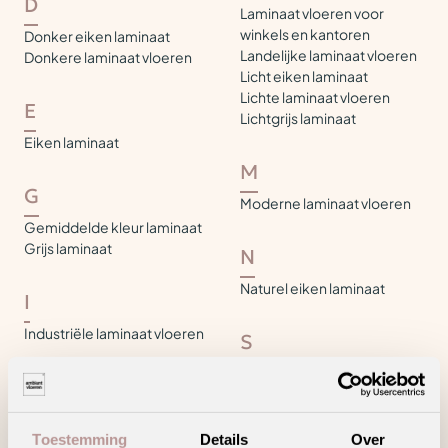
D
Laminaat vloeren voor
winkels en kantoren
Donker eiken laminaat
Landelijke laminaat vloeren
Donkere laminaat vloeren
Licht eiken laminaat
Lichte laminaat vloeren
E
Lichtgrijs laminaat
Eiken laminaat
M
G
Moderne laminaat vloeren
Gemiddelde kleur laminaat
Grijs laminaat
N
Naturel eiken laminaat
I
Industriële laminaat vloeren
S
Standaard laminaat tegels
K
Klassieke laminaat vloeren
V
Toestemming
Details
Over