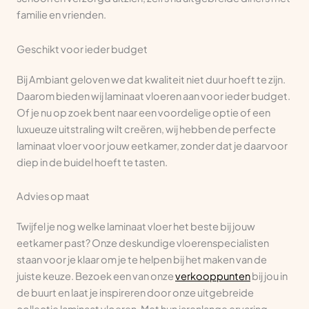
familie en vrienden.
Geschikt voor ieder budget
Bij Ambiant geloven we dat kwaliteit niet duur hoeft te zijn.
Daarom bieden wij laminaat vloeren aan voor ieder budget.
Of je nu op zoek bent naar een voordelige optie of een
luxueuze uitstraling wilt creëren, wij hebben de perfecte
laminaat vloer voor jouw eetkamer, zonder dat je daarvoor
diep in de buidel hoeft te tasten.
Advies op maat
Twijfel je nog welke laminaat vloer het beste bij jouw
eetkamer past? Onze deskundige vloerenspecialisten
staan voor je klaar om je te helpen bij het maken van de
juiste keuze. Bezoek een van onze
verkooppunten
bij jou in
de buurt en laat je inspireren door onze uitgebreide