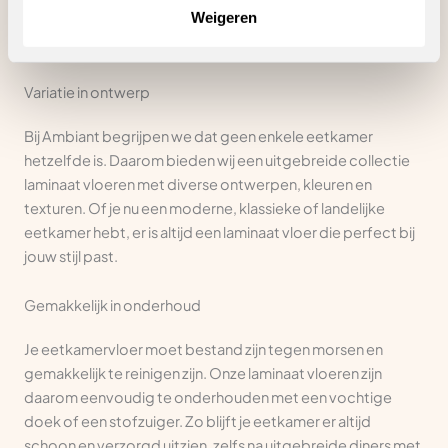
vlekken en slijtage, waardoor het perfect is voor gezinnen
Weigeren
en huishoudens met huisdieren.
Variatie in ontwerp
Bij Ambiant begrijpen we dat geen enkele eetkamer
hetzelfde is. Daarom bieden wij een uitgebreide collectie
laminaat vloeren met diverse ontwerpen, kleuren en
texturen. Of je nu een moderne, klassieke of landelijke
eetkamer hebt, er is altijd een laminaat vloer die perfect bij
jouw stijl past.
Gemakkelijk in onderhoud
Je eetkamervloer moet bestand zijn tegen morsen en
gemakkelijk te reinigen zijn. Onze laminaat vloeren zijn
daarom eenvoudig te onderhouden met een vochtige
doek of een stofzuiger. Zo blijft je eetkamer er altijd
schoon en verzorgd uitzien, zelfs na uitgebreide diners met