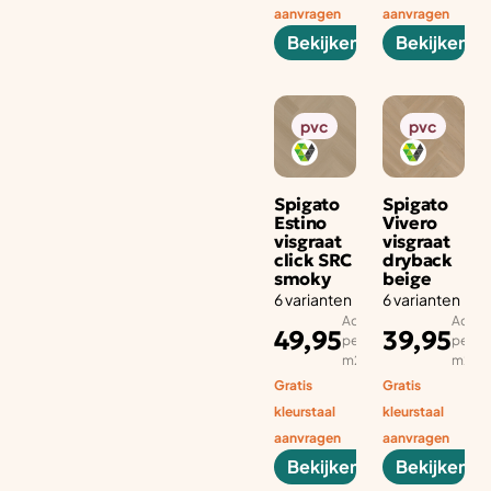
aanvragen
aanvragen
Bekijken
Bekijken
pvc
pvc
Spigato
Spigato
Estino
Vivero
visgraat
visgraat
click SRC
dryback
smoky
beige
6 varianten
6 varianten
Adviesprijs
Advies
49,95
39,95
per aantal
per aa
m2
m2
Gratis
Gratis
kleurstaal
kleurstaal
aanvragen
aanvragen
Bekijken
Bekijken