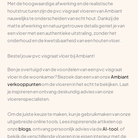
Met de hoogwaardige afwerking en de realistische
houtstructuren zijn de pvc visgraat vloeren van Ambiant
nauwelijks te onderscheiden van echt hout. Dankzij de
matte afwerking en natuurgetrouwe details geniet je van
een vloer met een authentieke uitstraling, zonder het
onderhoud en de kwetsbaarheid van een houten vloer.
Bestel jouw pvc visgraat vloer bij Ambiant!
Ben je overtuigd van de voordelen van een pvc visgraat
vloer in de woonkamer? Bezoek dan een van onze
Ambiant
verkooppunten
om de vloeren in het echt te bekijken. Laat
je inspireren en ontvang deskundig advies van onze
vloerenspecialisten.
Om de juiste keuze te maken, kun je gebruikmaken van onze
uitgebreide online tools. Lees inspirerende artikelen op
onze
blogs
, ontvang persoonlijk advies via de
AI-tool
, of
bekijk de verschillende vloeren in je eigen interieur met de