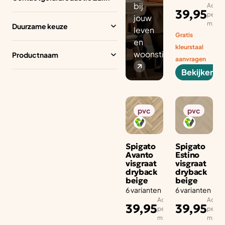
bij
Advies
39,95
per aa
jouw
m2
Duurzame keuze
leven
Gratis
en
kleurstaal
woonstijl.
Productnaam
aanvragen
Bekijken
pvc
pvc
Spigato
Spigato
Avanto
Estino
visgraat
visgraat
dryback
dryback
beige
beige
6 varianten
6 varianten
Adviesprijs
Advies
39,95
39,95
per aantal
per aa
m2
m2