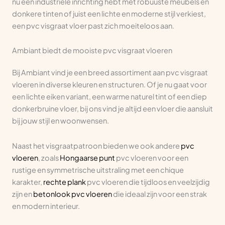
nu een industriële inrichting hebt met robuuste meubels en
donkere tinten of juist een lichte en moderne stijl verkiest,
een pvc visgraat vloer past zich moeiteloos aan.
Ambiant biedt de mooiste pvc visgraat vloeren
Bij Ambiant vind je een breed assortiment aan pvc visgraat
vloeren in diverse kleuren en structuren. Of je nu gaat voor
een lichte eiken variant, een warme naturel tint of een diep
donkerbruine vloer, bij ons vind je altijd een vloer die aansluit
bij jouw stijl en woonwensen.
Naast het visgraatpatroon bieden we ook andere
pvc
vloeren
, zoals
Hongaarse punt
pvc vloeren voor een
rustige en symmetrische uitstraling met een chique
karakter,
rechte plank
pvc vloeren die tijdloos en veelzijdig
zijn en
betonlook pvc vloeren
die ideaal zijn voor een strak
en modern interieur.