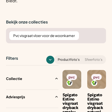
biedt.
Bekijk onze collecties
Pvc visgraat vloer voor de woonkamer
Filters
Productfoto's
Sfeerfoto's
pvc
pvc
Collectie
Spigato
Spigato
Adviesprijs
Estino
Estino
visgraat
visgraat
dryback
dryback
smoky
natural