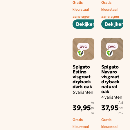
Gratis
Gratis
kleurstaal
kleurstaal
aanvragen
aanvragen
Bekijken
Bekijken
pvc
pvc
Spigato
Spigato
Estino
Navaro
visgraat
visgraat
dryback
dryback
dark oak
natural
oak
6 varianten
4 varianten
Adviesprijs
Adviesp
39,95
37,95
per aantal
per aan
m2
m2
Gratis
Gratis
kleurstaal
kleurstaal