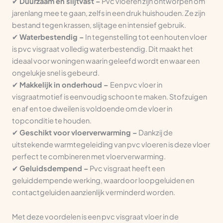
✔
Duurzaam en slijtvast –
Pvc vloeren zijn ontworpen om
jarenlang mee te gaan, zelfs in een druk huishouden. Ze zijn
bestand tegen krassen, slijtage en intensief gebruik.
✔
Waterbestendig –
In tegenstelling tot een houten vloer
is pvc visgraat volledig waterbestendig. Dit maakt het
ideaal voor woningen waarin geleefd wordt en waar een
ongelukje snel is gebeurd.
✔
Makkelijk in onderhoud –
Een pvc vloer in
visgraatmotief is eenvoudig schoon te maken. Stofzuigen
en af en toe dweilen is voldoende om de vloer in
topconditie te houden.
✔
Geschikt voor vloerverwarming –
Dankzij de
uitstekende warmtegeleiding van pvc vloeren is deze vloer
perfect te combineren met vloerverwarming.
✔
Geluidsdempend –
Pvc visgraat heeft een
geluiddempende werking, waardoor loopgeluiden en
contactgeluiden aanzienlijk verminderd worden.
Met deze voordelen is een pvc visgraat vloer in de