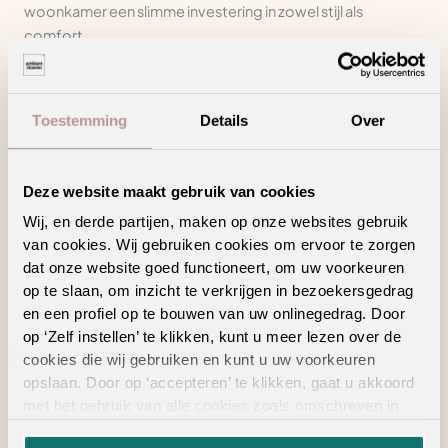
woonkamer een slimme investering in zowel stijl als
comfort.
Ruimtelijk en verfijnd: de perfecte pvc visgraat voor jouw
woonkamer
Toestemming
Details
Over
Visgraat vloeren zorgen voor een ruimtelijk effect en geven
je woonkamer een verfijnde uitstraling. De stroken worden
Deze website maakt gebruik van cookies
in een hoek van 90 graden gelegd, wat zorgt voor een
Wij, en derde partijen, maken op onze websites gebruik
uniek lijnenspel en een speelse dynamiek in de ruimte. In
van cookies. Wij gebruiken cookies om ervoor te zorgen
tegenstelling tot echt hout, is pvc visgraat eenvoudig te
dat onze website goed functioneert, om uw voorkeuren
onderhouden, waterbestendig en geluiddempend. Dit
op te slaan, om inzicht te verkrijgen in bezoekersgedrag
maakt het niet alleen een stijlvolle, maar ook een
en een profiel op te bouwen van uw onlinegedrag. Door
functionele keuze voor drukke huishoudens.
op ‘Zelf instellen’ te klikken, kunt u meer lezen over de
cookies die wij gebruiken en kunt u uw voorkeuren
Of je nu een warm interieur hebt met veel houttinten of juist
opslaan. Door op ‘accepteren’ te klikken, gaat u akkoord
een strakke, minimalistische stijl, met de brede collectie
met het gebruik van alle cookies zoals omschreven in
pvc vloeren van Ambiant vind je altijd een vloer die perfect
onze
privacyverklaring
.
bij jouw woonkamer past.