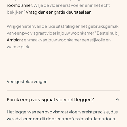
roomplanner
. Wil je de vloer eerst voelen en in het echt
bekijken?
Vraag dan een gratis kleurstaal aan
.
Wil jij genieten van de luxe uitstraling en het gebruiksgemak
van een pvc visgraat vloer in jouw woonkamer? Bestel nu bij
Ambiant
en maak van jouw woonkamer een stijlvolle en
warme plek.
Veelgestelde vragen
Kan ik een pvc visgraat vloer zelf leggen?
Het leggen van een pvc visgraat vloer vereist precisie, dus
we adviseren om dit door een professional te laten doen.