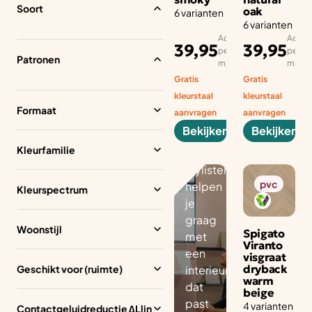
Soort
oak
6 varianten
6 varianten
Pers
Adviesprijs
Advies
oonl
39,95
39,95
per aantal
per aa
ijk
Patronen
m2
m2
inte
Gratis
Gratis
rieu
kleurstaal
kleurstaal
rad
Formaat
aanvragen
aanvragen
vies
Bekijken
Bekijken
Onze
Kleurfamilie
gediplomeerde
stylisten
pvc
helpen
Kleurspectrum
je
graag
Woonstijl
Spigato
met
Viranto
een
visgraat
dryback
Geschikt voor (ruimte)
interieuradvies
warm
dat
beige
past
4 varianten
Contactgeluidreductie ∆Llin