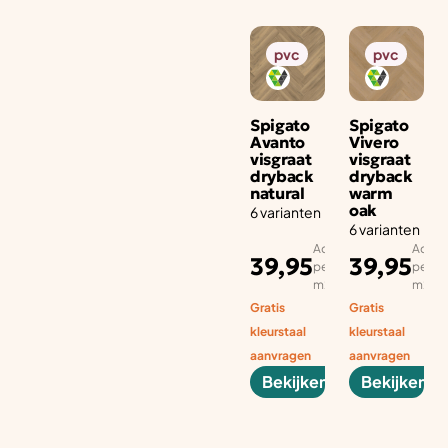
pvc
pvc
Spigato
Spigato
Avanto
Vivero
visgraat
visgraat
dryback
dryback
natural
warm
oak
6 varianten
6 varianten
Adviesprijs
Advies
39,95
39,95
per aantal
per aa
m2
m2
Gratis
Gratis
kleurstaal
kleurstaal
aanvragen
aanvragen
Bekijken
Bekijken