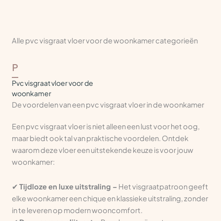
Alle pvc visgraat vloer voor de woonkamer categorieën
P
Pvc visgraat vloer voor de
woonkamer
De voordelen van een pvc visgraat vloer in de woonkamer
Een pvc visgraat vloer is niet alleen een lust voor het oog,
maar biedt ook tal van praktische voordelen. Ontdek
waarom deze vloer een uitstekende keuze is voor jouw
woonkamer:
✔
Tijdloze en luxe uitstraling –
Het visgraatpatroon geeft
elke woonkamer een chique en klassieke uitstraling, zonder
in te leveren op modern wooncomfort.