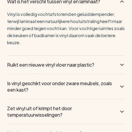
Wat is het verschil tussen vinyl en laminaat?
Vinyl is volledig vochtafstotend en geluiddempender,
terwijl laminaat een natuurlijkere houtuitstraling heeft maar
minder goed tegen vocht kan. Voor vochtige ruimtes zoals
de keuken of badkamer is vinyl daarom vaak de betere
keuze.
Ruikt een nieuwe vinyl vloer naar plastic?
Een nieuwe vinyl vloer kan de eerste dagen een lichte geur
Is vinyl geschikt voor onder zware meubels, zoals
afgeven, die vanzelf verdwijnt door de ruimte goed te
een kast?
luchten. Bij vinyl van Ambiant is dit door de hoogwaardige
materialen minimaal.
Ja, mits je viltjes onder de poten gebruikt om drukplekken
Zet vinyl uit of krimpt het door
en krassen te voorkomen. Verplaats zware meubels altijd
temperatuurwisselingen?
voorzichtig om beschadiging van de vloer te vermijden.
Vinyl reageert minder sterk op