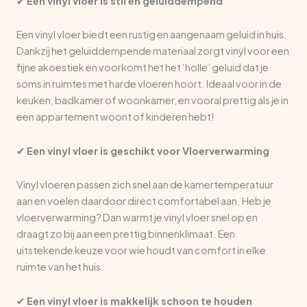
✔
Een vinyl vloer is stil en geluiddempend
Een vinyl vloer biedt een rustig en aangenaam geluid in huis.
Dankzij het geluiddempende materiaal zorgt vinyl voor een
fijne akoestiek en voorkomt het het ‘holle’ geluid dat je
soms in ruimtes met harde vloeren hoort. Ideaal voor in de
keuken, badkamer of woonkamer, en vooral prettig als je in
een appartement woont of kinderen hebt!
✔
Een vinyl vloer is geschikt voor Vloerverwarming
Vinyl vloeren passen zich snel aan de kamertemperatuur
aan en voelen daardoor direct comfortabel aan. Heb je
vloerverwarming? Dan warmt je vinyl vloer snel op en
draagt zo bij aan een prettig binnenklimaat. Een
uitstekende keuze voor wie houdt van comfort in elke
ruimte van het huis.
✔
Een vinyl vloer is makkelijk schoon te houden