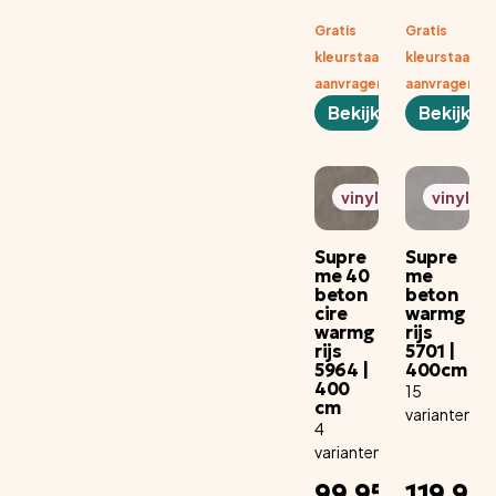
m1
m1
Gratis
Gratis
kleurstaal
kleurstaal
aanvragen
aanvragen
Bekijken
Bekijken
vinyl
vinyl
Supre
Supre
me 40
me
beton
beton
cire
warmg
warmg
rijs
rijs
5701 |
5964 |
400cm
400
15
cm
varianten
4
varianten
Adviesprijs
A
99,95
119,95
per aantal
pe