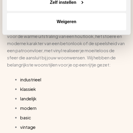
Vinyl vloeren voor iedere woonstijl
Zelf instellen
Vinyl vloeren bieden eindeloze mogelijkheden dankzij de
Weigeren
uitgebreide keuze aan dessins en prints, zodat je altijd een
stijl vindt die perfect past bij jouw interieur. Of je nu kiest
voor de warme uitstraling van een houtlook, het stoere en
moderne karakter van een betonlook of de speelsheid van
een patroonvloer, met vinyl realiseer je moeiteloos de
sfeer die aansluit bij jouw woonwensen. Wij hebben de
belangrijkste woonstijlen voor je op een rijtje gezet:
industrieel
klassiek
landelijk
modern
basic
vintage