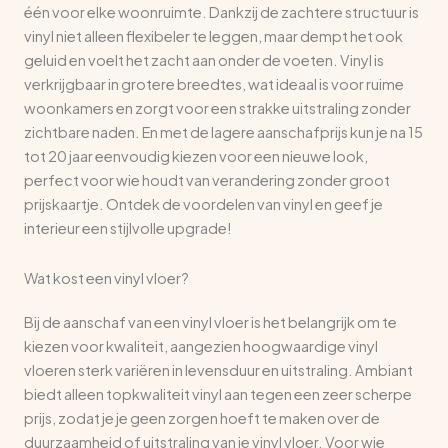
één voor elke woonruimte. Dankzij de zachtere structuur is
vinyl niet alleen flexibeler te leggen, maar dempt het ook
geluid en voelt het zacht aan onder de voeten. Vinyl is
verkrijgbaar in grotere breedtes, wat ideaal is voor ruime
woonkamers en zorgt voor een strakke uitstraling zonder
zichtbare naden. En met de lagere aanschafprijs kun je na 15
tot 20 jaar eenvoudig kiezen voor een nieuwe look,
perfect voor wie houdt van verandering zonder groot
prijskaartje. Ontdek de voordelen van vinyl en geef je
interieur een stijlvolle upgrade!
Wat kost een vinyl vloer?
Bij de aanschaf van een vinyl vloer is het belangrijk om te
kiezen voor kwaliteit, aangezien hoogwaardige vinyl
vloeren sterk variëren in levensduur en uitstraling. Ambiant
biedt alleen topkwaliteit vinyl aan tegen een zeer scherpe
prijs, zodat je je geen zorgen hoeft te maken over de
duurzaamheid of uitstraling van je vinyl vloer. Voor wie