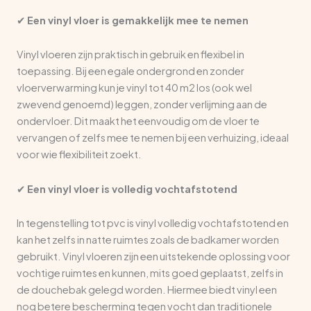
✔
Een vinyl vloer is gemakkelijk mee te nemen
Vinyl vloeren zijn praktisch in gebruik en flexibel in
toepassing. Bij een egale ondergrond en zonder
vloerverwarming kun je vinyl tot 40 m2 los (ook wel
zwevend genoemd) leggen, zonder verlijming aan de
ondervloer. Dit maakt het eenvoudig om de vloer te
vervangen of zelfs mee te nemen bij een verhuizing, ideaal
voor wie flexibiliteit zoekt.
✔
Een vinyl vloer is volledig vochtafstotend
In tegenstelling tot pvc is vinyl volledig vochtafstotend en
kan het zelfs in natte ruimtes zoals de badkamer worden
gebruikt. Vinyl vloeren zijn een uitstekende oplossing voor
vochtige ruimtes en kunnen, mits goed geplaatst, zelfs in
de douchebak gelegd worden. Hiermee biedt vinyl een
nog betere bescherming tegen vocht dan traditionele