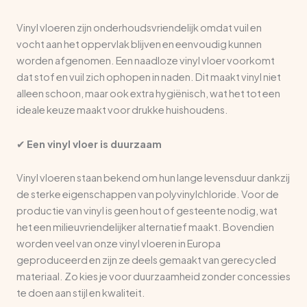
Vinyl vloeren zijn onderhoudsvriendelijk omdat vuil en
vocht aan het oppervlak blijven en eenvoudig kunnen
worden afgenomen. Een naadloze vinyl vloer voorkomt
dat stof en vuil zich ophopen in naden. Dit maakt vinyl niet
alleen schoon, maar ook extra hygiënisch, wat het tot een
ideale keuze maakt voor drukke huishoudens.
✔
Een vinyl vloer is duurzaam
Vinyl vloeren staan bekend om hun lange levensduur dankzij
de sterke eigenschappen van polyvinylchloride. Voor de
productie van vinyl is geen hout of gesteente nodig, wat
het een milieuvriendelijker alternatief maakt. Bovendien
worden veel van onze vinyl vloeren in Europa
geproduceerd en zijn ze deels gemaakt van gerecycled
materiaal. Zo kies je voor duurzaamheid zonder concessies
te doen aan stijl en kwaliteit.