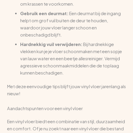
om krassen te voorkomen.
Gebruik een deurmat:
Een deurmat bij de ingang
helpt om grof vuil buiten de deur te houden,
waardoor jouw vloer langer schoon en
onbeschadigd blijft.
Hardnekkig vuil verwijderen:
Bij hardnekkige
vlekken kun je je vloer schoonmaken met een sopje
van lauw water en een beetje allesreiniger. Vermijd
agressieve schoonmaakmiddelen die de toplaag
kunnen beschadigen.
Met deze eenvoudige tips blijft jouw vinyl vloer jarenlang als
nieuw!
Aandachtspunten voor een vinyl vloer
Een vinyl vloer biedt een combinatie van stijl, duurzaamheid
en comfort. Of je nu zoekt naar een vinyl vloer die bestand