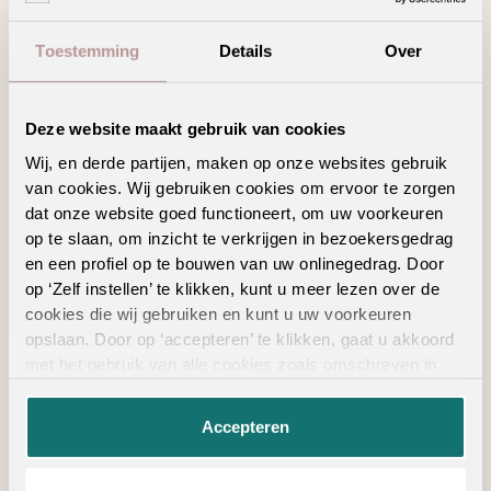
en jarenlang woonplezier.
Toestemming
Details
Over
Vinyl vloer zelf leggen of laten leggen?
Overweeg je een vinyl vloer in huis? Dan sta je voor de
Deze website maakt gebruik van cookies
keuze om de vloer zelf te leggen of dit uit te besteden aan
Wij, en derde partijen, maken op onze websites gebruik
een professional. Het leggen van een vinyl vloer vereist
van cookies. Wij gebruiken cookies om ervoor te zorgen
precisie en vakmanschap. Vinyl wordt vaak geleverd op rol
dat onze website goed functioneert, om uw voorkeuren
in breedtes van 200 tot 500 cm en moet nauwkeurig op
op te slaan, om inzicht te verkrijgen in bezoekersgedrag
maat worden gesneden. Voor een strak resultaat is het aan
en een profiel op te bouwen van uw onlinegedrag. Door
te raden een ervaren vakman in te schakelen, zoals de
op ‘Zelf instellen’ te klikken, kunt u meer lezen over de
stoffeerders van Ambiant. Met een plattegrond en exacte
cookies die wij gebruiken en kunt u uw voorkeuren
afmetingen van de ruimte kunnen onze adviseurs samen
opslaan. Door op ‘accepteren’ te klikken, gaat u akkoord
met jou de meest efficiënte indeling bepalen, zodat het
met het gebruik van alle cookies zoals omschreven in
onze
privacyverklaring
.
vinyl naadloos aansluit en patronen mooi doorlopen. Op
deze manier ben je verzekerd van een professionele
Accepteren
afwerking zonder verrassingen.