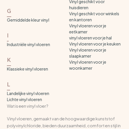
Vinyl geschikt voor
huisdieren
G
Vinyl geschikt voor winkels
en kantoren
Gemiddelde kleur vinyl
Vinyl vloeren voor je
eetkamer
I
vinyl vloeren voor je hal
Vinyl vloeren voor je keuken
Industriële vinyl vloeren
Vinyl vloeren voor je
slaapkamer
K
Vinyl vloeren voor je
woonkamer
Klassieke vinyl vloeren
L
Landelijke vinyl vloeren
Lichte vinyl vloeren
Wat is een vinyl vloer?
Vinyl vloeren, gemaakt van de hoogwaardige kunststof
polyvinylchloride, bieden duurzaamheid, comfort en stijl in