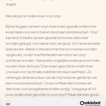
tegels.
Kies de juiste ondervloer voor vinyl
Bij het leggen van een vinyl vloer is een goede ondervloer
essentieel voor een strak en duurzaam eindresultaat. Vinyl
kan rechtstreeks op een gladde betonnen dekvloer
worden gelegd, mits deze vrij is van gruis, stof en eventuele
latexresten. Kleine scheuren in het beton moeten worden
opgevuld, zodat oneffenheden niet door het vinyl
zichtbaar worden. Heb je een ongelijke ondergrond of een
houten vloer als basis? Dan is een geschikte ondervloer
cruciaal voor optimale stabiliteit en duurzaamheid. Zo
verleng je de levensduur van de vinyl vloer en geniet je van
een mooi eindresultaat. Onze stoffeerders kunnen de
dekvloer voor je egaliseren indien nodig. Vraag je je af of
jouw ondervloer geschikt is voor vinyl? Maak dan een gratis
afspraak met onze adviseurs voor een ondervloercheck en
deskundig advies, zodat je zeker bent van de juiste keuze