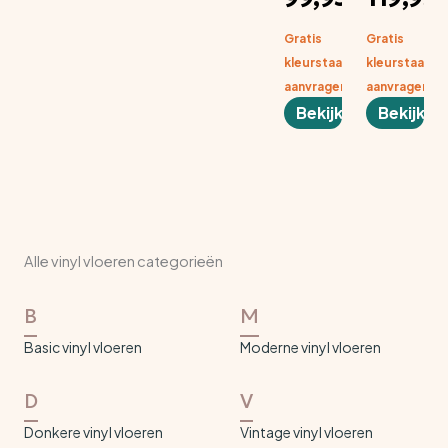
m1
m
Gratis
Gratis
kleurstaal
kleurstaal
aanvragen
aanvragen
Bekijken
Bekijken
Alle vinyl vloeren categorieën
B
M
Basic vinyl vloeren
Moderne vinyl vloeren
D
V
Donkere vinyl vloeren
Vintage vinyl vloeren