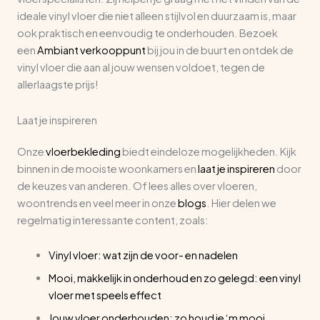
ideale vinyl vloer die niet alleen stijlvol en duurzaam is, maar
ook praktisch en eenvoudig te onderhouden. Bezoek
een
Ambiant verkooppunt
bij jou in de buurt en ontdek de
vinyl vloer die aan al jouw wensen voldoet, tegen de
allerlaagste prijs!
Laat je inspireren
Onze
vloerbekleding
biedt eindeloze mogelijkheden. Kijk
binnen in de mooiste woonkamers en
laat je inspireren
door
de keuzes van anderen. Of lees alles over vloeren,
woontrends en veel meer in onze
blogs
. Hier delen we
regelmatig interessante content, zoals:
Vinyl vloer: wat zijn de voor- en nadelen
Mooi, makkelijk in onderhoud en zo gelegd: een vinyl
vloer met speels effect
Jouw vloer onderhouden: zo houd je ‘m mooi