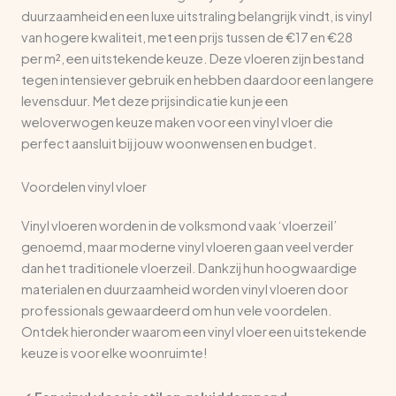
duurzaamheid en een luxe uitstraling belangrijk vindt, is vinyl
van hogere kwaliteit, met een prijs tussen de €17 en €28
per m², een uitstekende keuze. Deze vloeren zijn bestand
tegen intensiever gebruik en hebben daardoor een langere
levensduur. Met deze prijsindicatie kun je een
weloverwogen keuze maken voor een vinyl vloer die
perfect aansluit bij jouw woonwensen en budget.
Voordelen vinyl vloer
Vinyl vloeren worden in de volksmond vaak ‘vloerzeil’
genoemd, maar moderne vinyl vloeren gaan veel verder
dan het traditionele vloerzeil. Dankzij hun hoogwaardige
materialen en duurzaamheid worden vinyl vloeren door
professionals gewaardeerd om hun vele voordelen.
Ontdek hieronder waarom een vinyl vloer een uitstekende
keuze is voor elke woonruimte!