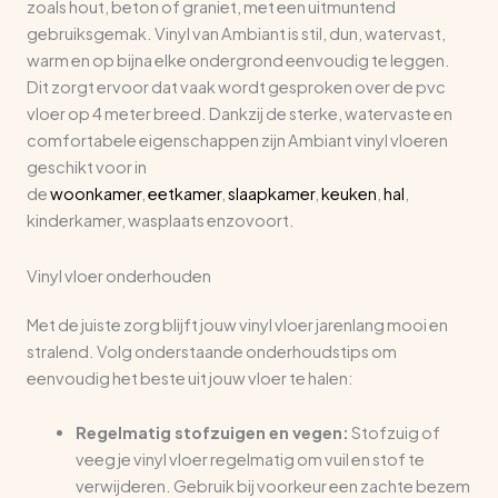
zoals hout, beton of graniet, met een uitmuntend
gebruiksgemak. Vinyl van Ambiant is stil, dun, watervast,
warm en op bijna elke ondergrond eenvoudig te leggen.
Dit zorgt ervoor dat vaak wordt gesproken over de pvc
vloer op 4 meter breed. Dankzij de sterke, watervaste en
comfortabele eigenschappen zijn Ambiant vinyl vloeren
geschikt voor in
de
woonkamer
,
eetkamer
,
slaapkamer
,
keuken
,
hal
,
kinderkamer, wasplaats enzovoort.
Vinyl vloer onderhouden
Met de juiste zorg blijft jouw vinyl vloer jarenlang mooi en
stralend. Volg onderstaande onderhoudstips om
eenvoudig het beste uit jouw vloer te halen:
Regelmatig stofzuigen en vegen:
Stofzuig of
veeg je vinyl vloer regelmatig om vuil en stof te
verwijderen. Gebruik bij voorkeur een zachte bezem