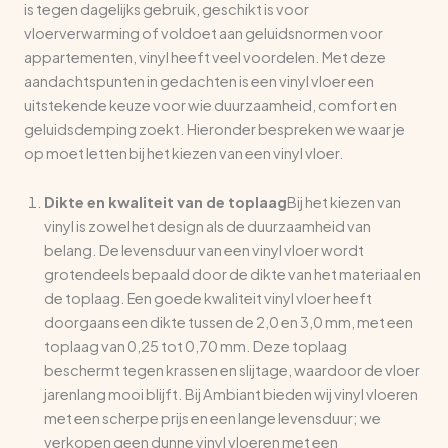
is tegen dagelijks gebruik, geschikt is voor
vloerverwarming of voldoet aan geluidsnormen voor
appartementen, vinyl heeft veel voordelen. Met deze
aandachtspunten in gedachten is een vinyl vloer een
uitstekende keuze voor wie duurzaamheid, comfort en
geluidsdemping zoekt. Hieronder bespreken we waar je
op moet letten bij het kiezen van een vinyl vloer.
Dikte en kwaliteit van de toplaag
Bij het kiezen van
vinyl is zowel het design als de duurzaamheid van
belang. De levensduur van een vinyl vloer wordt
grotendeels bepaald door de dikte van het materiaal en
de toplaag. Een goede kwaliteit vinyl vloer heeft
doorgaans een dikte tussen de 2,0 en 3,0 mm, met een
toplaag van 0,25 tot 0,70 mm. Deze toplaag
beschermt tegen krassen en slijtage, waardoor de vloer
jarenlang mooi blijft. Bij Ambiant bieden wij vinyl vloeren
met een scherpe prijs en een lange levensduur; we
verkopen geen dunne vinyl vloeren met een