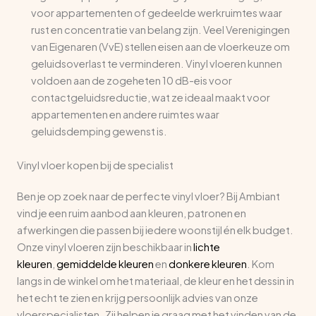
voor appartementen of gedeelde werkruimtes waar
rust en concentratie van belang zijn. Veel Verenigingen
van Eigenaren (VvE) stellen eisen aan de vloerkeuze om
geluidsoverlast te verminderen. Vinyl vloeren kunnen
voldoen aan de zogeheten 10 dB-eis voor
contactgeluidsreductie, wat ze ideaal maakt voor
appartementen en andere ruimtes waar
geluidsdemping gewenst is.
Vinyl vloer kopen bij de specialist
Ben je op zoek naar de perfecte vinyl vloer? Bij Ambiant
vind je een ruim aanbod aan kleuren, patronen en
afwerkingen die passen bij iedere woonstijl én elk budget.
Onze vinyl vloeren zijn beschikbaar in
lichte
kleuren
,
gemiddelde kleuren
en
donkere kleuren
. Kom
langs in de winkel om het materiaal, de kleur en het dessin in
het echt te zien en krijg persoonlijk advies van onze
vloerspecialisten. Zij helpen je graag met het vinden van de