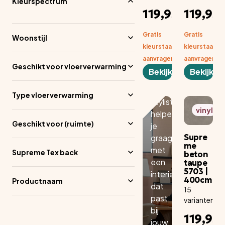
in
Kleurspectrum
Adviesprijs
A
te
119,95
119,95
per aantal
pe
rie
m1
m
ur
Gratis
Gratis
Woonstijl
ad
kleurstaal
kleurstaal
vi
aanvragen
aanvragen
es
Geschikt voor vloerverwarming
Bekijken
Bekijken
Onze
gediplomeerde
Type vloerverwarming
stylisten
vinyl
helpen
Geschikt voor (ruimte)
je
Supre
graag
me
met
Supreme Tex back
beton
een
taupe
5703 |
interieuradvies
400cm
Productnaam
dat
15
past
varianten
bij
A
119,95
pe
jouw