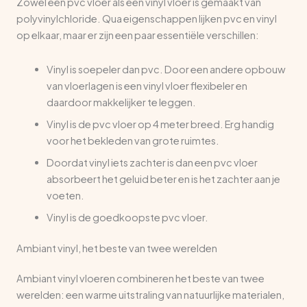
Zowel een pvc vloer als een vinyl vloer is gemaakt van
polyvinylchloride. Qua eigenschappen lijken pvc en vinyl
op elkaar, maar er zijn een paar essentiële verschillen:
Vinyl is soepeler dan pvc. Door een andere opbouw
van vloerlagen is een vinyl vloer flexibeler en
daardoor makkelijker te leggen.
Vinyl is de pvc vloer op 4 meter breed. Erg handig
voor het bekleden van grote ruimtes.
Doordat vinyl iets zachter is dan een pvc vloer
absorbeert het geluid beter en is het zachter aan je
voeten.
Vinyl is de goedkoopste pvc vloer.
Ambiant vinyl, het beste van twee werelden
Ambiant vinyl vloeren combineren het beste van twee
werelden: een warme uitstraling van natuurlijke materialen,