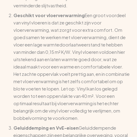
verminderde slijtvastheid.
Geschikt voor vloerverwarming
Een groot voordeel
van vinyl vloeren is dat ze geschikt zijn voor
vloerverwarming, wat zorgt voor extra comfort. Om
goed samen te werken met vloerverwarming, dient de
vloer een lage warmtedoorlaatweerstand te hebben
van minder dan 0,15 m² K/W. Vinyl vloeren voldoen hier
uitstekend aan en laten warmte goed door, wat ze
ideaal maakt voor een warme en comfortabele vloer.
Het zachte oppervlak voelt prettig aan, en in combinatie
met vloerverwarming is het zelfs comfortabel om op
blote voeten te lopen. Let op: Vinyl kan los gelegd
worden tot een oppervlakte van 40 m². Voor een
optimaal resultaat bij vloerverwarming is het echter
belangrijk om de vinyl vloer volledig te verlijmen, om
bobbelvorming te voorkomen.
Geluiddemping en VvE-eisen
Geluiddempende
eigenschappen zijn een belangrijke overweging, vooral