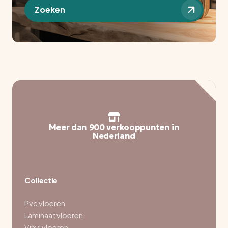
Zoeken
Meer dan 900 verkooppunten in
Nederland
Collectie
Pvc vloeren
Laminaat vloeren
Vinyl vloeren