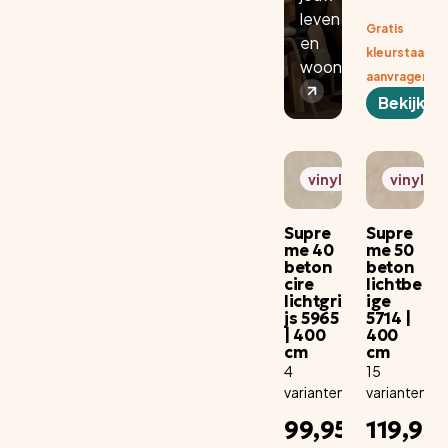
m
leven
Gratis
en
kleurstaal
woonstijl.
aanvragen
Bekijken
vinyl
vinyl
Supre
Supre
me 40
me 50
beton
beton
cire
lichtbe
lichtgri
ige
js 5965
5714 |
| 400
400
cm
cm
4
15
varianten
varianten
Adviesprijs
A
99,95
119,95
per aantal
pe
m1
m