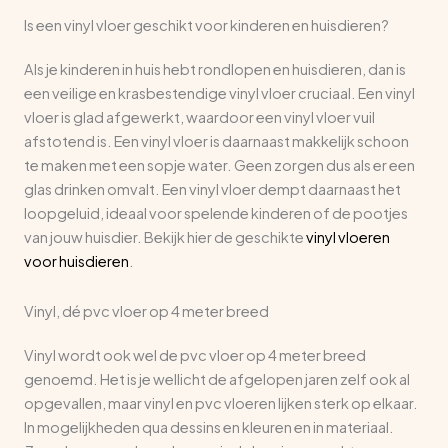
Is een vinyl vloer geschikt voor kinderen en huisdieren?
Als je kinderen in huis hebt rondlopen en huisdieren, dan is
een veilige en krasbestendige vinyl vloer cruciaal. Een vinyl
vloer is glad afgewerkt, waardoor een vinyl vloer vuil
afstotend is. Een vinyl vloer is daarnaast makkelijk schoon
te maken met een sopje water. Geen zorgen dus als er een
glas drinken omvalt. Een vinyl vloer dempt daarnaast het
loopgeluid, ideaal voor spelende kinderen of de pootjes
van jouw huisdier. Bekijk hier de geschikte
vinyl vloeren
voor huisdieren
.
Vinyl, dé pvc vloer op 4 meter breed
Vinyl wordt ook wel de pvc vloer op 4 meter breed
genoemd. Het is je wellicht de afgelopen jaren zelf ook al
opgevallen, maar vinyl en pvc vloeren lijken sterk op elkaar.
In mogelijkheden qua dessins en kleuren en in materiaal.