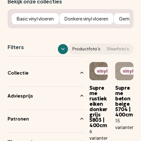
Bekijk onze collecties
Basic vinyl vloeren
Donkere vinyl vloeren
Gemiddelde
Filters
Productfoto's
Sfeerfoto's
vinyl
vinyl
Collectie
Supre
Supre
me
me
Adviesprijs
rustiek
beton
eiken
beige
Pe
donker
5704 |
rs
grijs
400cm
Patronen
oo
5803 |
15
400cm
nli
varianten
6
jk
varianten