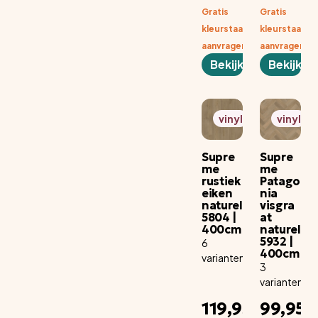
Gratis
Gratis
kleurstaal
kleurstaal
aanvragen
aanvragen
Bekijken
Bekijken
vinyl
vinyl
Supre
Supre
me
me
rustiek
Patago
eiken
nia
naturel
visgra
5804 |
at
400cm
naturel
5932 |
6
400cm
varianten
3
varianten
Adviesprijs
Adv
119,95
99,95
per aantal
per