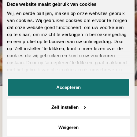
Deze website maakt gebruik van cookies
Wij, en derde partijen, maken op onze websites gebruik
van cookies. Wij gebruiken cookies om ervoor te zorgen
De kwaliteiten van Vivendi
dat onze website goed functioneert, om uw voorkeuren
op te slaan, om inzicht te verkrijgen in bezoekersgedrag
en een profiel op te bouwen van uw onlinegedrag. Door
Bekijk de collectie
op ‘Zelf instellen’ te klikken, kunt u meer lezen over de
cookies die wij gebruiken en kunt u uw voorkeuren
opslaan. Door op ‘accepteren’ te klikken, gaat u akkoord
met het gebruik van alle cookies zoals omschreven in
onze
privacyverklaring
.
Accepteren
Warm, zacht en uitnodigend. Vivendi tapijt geeft een
Zelf instellen
geborgen en huiselijk gevoel. Daarom is het fijn dat Ambiant
met de Vivendi collectie, die volledige aansluit bij de
laatste woontrends, je alle gemakken biedt die tapijt te
Weigeren
bieden heeft. Vivendi tapijt is gemaakt van Solution Dyed