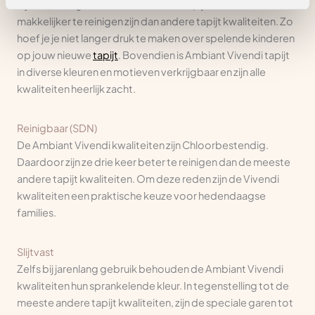
Nylon (SDN) garen, waardoor deze tapijten wel drie keer
makkelijker te reinigen zijn dan andere tapijt kwaliteiten. Zo
hoef je je niet langer druk te maken over spelende kinderen
op jouw nieuwe
tapijt
. Bovendien is Ambiant Vivendi tapijt
in diverse kleuren en motieven verkrijgbaar en zijn alle
kwaliteiten heerlijk zacht.
Reinigbaar (SDN)
De Ambiant Vivendi kwaliteiten zijn Chloorbestendig.
Daardoor zijn ze drie keer beter te reinigen dan de meeste
andere tapijt kwaliteiten. Om deze reden zijn de Vivendi
kwaliteiten een praktische keuze voor hedendaagse
families.
Slijtvast
Zelfs bij jarenlang gebruik behouden de Ambiant Vivendi
kwaliteiten hun sprankelende kleur. In tegenstelling tot de
meeste andere tapijt kwaliteiten, zijn de speciale garen tot