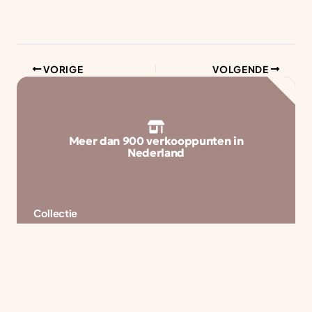
VORIGE
VOLGENDE
Meer dan 900 verkooppunten in
Nederland
Collectie
Pvc vloeren
Laminaat vloeren
Vinyl vloeren
Tapijt
Traprenovatie