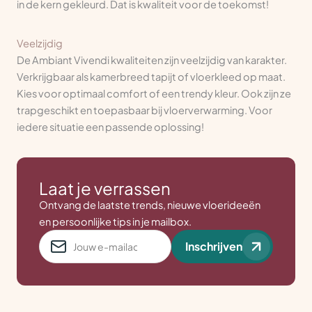
in de kern gekleurd. Dat is kwaliteit voor de toekomst!
Veelzijdig
De Ambiant Vivendi kwaliteiten zijn veelzijdig van karakter.
Verkrijgbaar als kamerbreed tapijt of vloerkleed op maat.
Kies voor optimaal comfort of een trendy kleur. Ook zijn ze
trapgeschikt en toepasbaar bij vloerverwarming. Voor
iedere situatie een passende oplossing!
Laat je verrassen
Ontvang de laatste trends, nieuwe vloerideeën
en persoonlijke tips in je mailbox.
E-
Inschrijven
mailadres