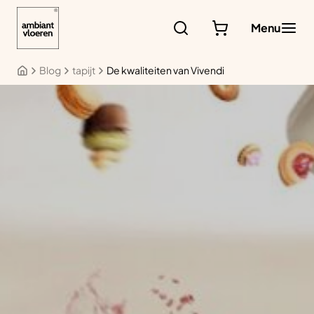
Ga
naar
Menu
de
inhoud
Blog
tapijt
De kwaliteiten van Vivendi