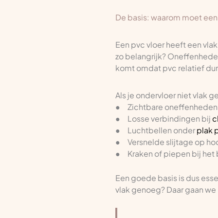
De basis: waarom moet een v
Een pvc vloer heeft een vla
zo belangrijk? Oneffenheden
komt omdat pvc relatief dun
Als je ondervloer niet vlak 
● Zichtbare oneffenheden i
● Losse verbindingen bij
c
● Luchtbellen onder
plak 
● Versnelde slijtage op ho
● Kraken of piepen bij het 
Een goede basis is dus essen
vlak genoeg? Daar gaan we n