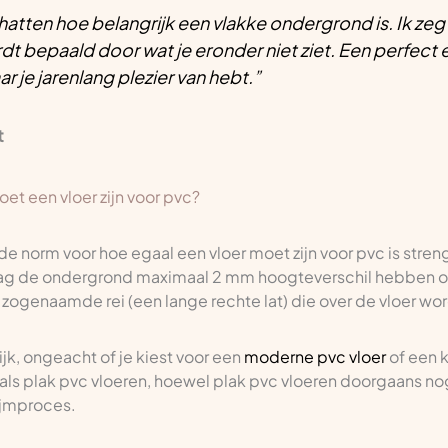
tten hoe belangrijk een vlakke ondergrond is. Ik zeg 
rdt bepaald door wat je eronder niet ziet. Een perfect
ar je jarenlang plezier van hebt.”
t
et een vloer zijn voor pvc?
orm voor hoe egaal een vloer moet zijn voor pvc is streng 
ag de ondergrond maximaal 2 mm hoogteverschil hebben ov
ogenaamde rei (een lange rechte lat) die over de vloer wo
jk, ongeacht of je kiest voor een
moderne pvc vloer
of een k
 als plak pvc vloeren, hoewel plak pvc vloeren doorgaans n
lijmproces.