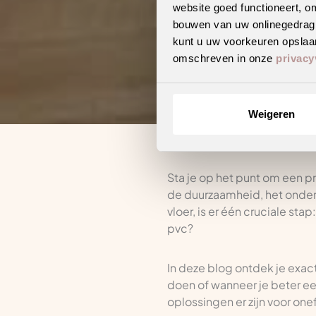
website goed functioneert, o
bouwen van uw onlinegedrag. D
Hoe vlak moet een
kunt u uw voorkeuren opslaan
omschreven in onze
privacy
Bekijk de col
Weigeren
Sta je op het punt om een pr
de duurzaamheid, het onderh
vloer, is er één cruciale sta
pvc?
In deze blog ontdek je exact 
doen of wanneer je beter een
oplossingen er zijn voor one