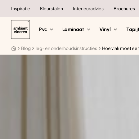
Ga
Inspiratie
Kleurstalen
Interieuradvies
Brochures
naar
de
inhoud
Pvc
Laminaat
Vinyl
Tapij
Blog
leg- en onderhoudsinstructies
Hoe vlak moet een 