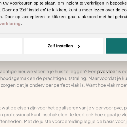
m uw voorkeuren op te slaan, om inzicht te verkrijgen in bezoeke
oor op ‘Zelf instellen’ te klikken, kunt u meer lezen over de co
 vloer zijn voor pvc? Belangrijke eisen en tips
. Door op ‘accepteren’ te klikken, gaat u akkoord met het gebrui
verklaring
.
lectie
Zelf instellen
achtige nieuwe vloer in je huis te leggen? Een
pvc vloer
is e
oudsgemak en de prachtige uitstraling. Maar voordat je ku
p: zorgen dat je ondervloer perfect vlak is. Want hoe vlak moet
wat de eisen zijn voor het egaliseren van je vloer voor pvc, p
 professional kunt inschakelen. Je leert ook hoe egaal je vl
ffenheden. Met de juiste voorbereiding leg je de basis voor 