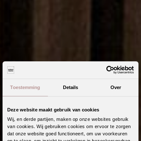
Toestemming
Details
Over
Deze website maakt gebruik van cookies
Wij, en derde partijen, maken op onze websites gebruik
van cookies. Wij gebruiken cookies om ervoor te zorgen
dat onze website goed functioneert, om uw voorkeuren
Wat zijn wandpanelen? De complete gids voor jouw
op te slaan, om inzicht te verkrijgen in bezoekersgedrag