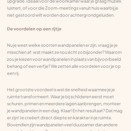
upgrade. Ideaal voor de woonkamer waar je graag muziek
luistert, of voor die Zoom-meetings vanuit huis waarbij je
niet gestoord wilt worden door achtergrondgeluiden.
De voordelen op een rijtje
Nu je weet welke soorten wandpanelen er zijn, vraag je je
misschien af: wat maakt ze nou écht zo bijzonder? Waarom
zou je kiezen voor wandpanelen in plaats van bijvoorbeeld
behang of een verfje? We zetten alle voordelen voor je op
een rij.
Het grootste voordeel is wel de snelheid waarmee je je
ruimte transformeert. Waar je bij schilderen eerst moet
schuren, primen en meerdere lagen aanbrengen, monteer
je wandpanelen in een dag. Klaar! En het resultaat? Dat mag
er zijn! Je creëert direct diepte en karakter in je ruimte.
Bovendien zijn wandpanelen veel duurzamer dan andere