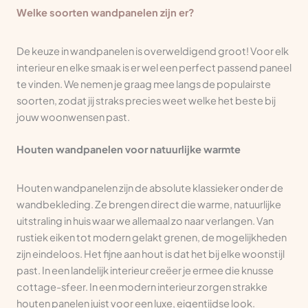
Welke soorten wandpanelen zijn er?
De keuze in wandpanelen is overweldigend groot! Voor elk
interieur en elke smaak is er wel een perfect passend paneel
te vinden. We nemen je graag mee langs de populairste
soorten, zodat jij straks precies weet welke het beste bij
jouw woonwensen past.
Houten wandpanelen voor natuurlijke warmte
Houten wandpanelen zijn de absolute klassieker onder de
wandbekleding. Ze brengen direct die warme, natuurlijke
uitstraling in huis waar we allemaal zo naar verlangen. Van
rustiek eiken tot modern gelakt grenen, de mogelijkheden
zijn eindeloos. Het fijne aan hout is dat het bij elke woonstijl
past. In een landelijk interieur creëer je ermee die knusse
cottage-sfeer. In een modern interieur zorgen strakke
houten panelen juist voor een luxe, eigentijdse look.