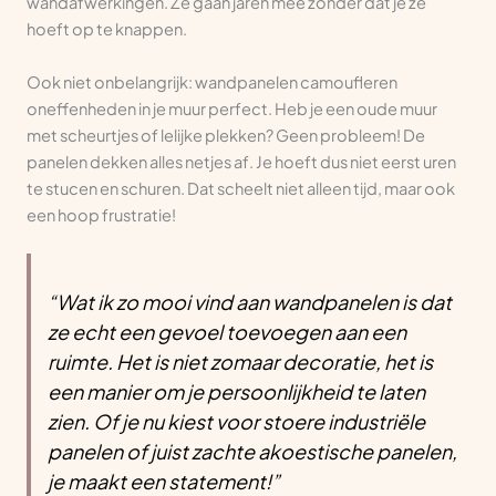
wandafwerkingen. Ze gaan jaren mee zonder dat je ze
hoeft op te knappen.
Ook niet onbelangrijk: wandpanelen camoufleren
oneffenheden in je muur perfect. Heb je een oude muur
met scheurtjes of lelijke plekken? Geen probleem! De
panelen dekken alles netjes af. Je hoeft dus niet eerst uren
te stucen en schuren. Dat scheelt niet alleen tijd, maar ook
een hoop frustratie!
“Wat ik zo mooi vind aan wandpanelen is dat
ze echt een gevoel toevoegen aan een
ruimte. Het is niet zomaar decoratie, het is
een manier om je persoonlijkheid te laten
zien. Of je nu kiest voor stoere industriële
panelen of juist zachte akoestische panelen,
je maakt een statement!”