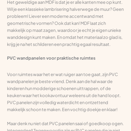
Het geweldige aan MDF is dat je er alle kanten mee op kunt.
Wil je een klassieke lambrisering halverwege de muur? Geen
probleem! Liever een moderne accentwand met
geometrische vormen? Ook dat kan! MDF laat zich
makkelijk op maat zagen, waardoor je echt je eigen unieke
wanddesign kunt maken. En omdat het materiaal zo glad is,
krijg je na het schilderen een prachtig egaal resultaat.
PVC wandpanelen voor praktische ruimtes
Voor ruimtes waar het er wat ruiger aan toe gaat, zijn PVC
wandpanelen je beste vriend. Denk aan de hal waar de
kinderen hun modderige schoenen uittrappen, of de
keuken waar het kookavontuur weleens uit de hand loopt.
PVC panelen zijn volledig waterdicht en ontzettend
makkelijk schoon te maken. Een vochtig doekje en klaar!
Maar denk nu niet dat PVC panelen saai of goedkoop ogen.
Integendeel! Tegenwoordig zijn er PVC panelen die je niet