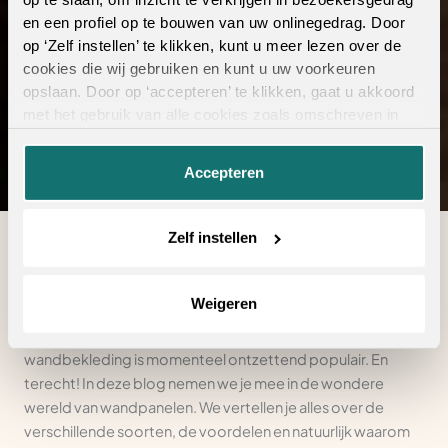
droominterieur
en een profiel op te bouwen van uw onlinegedrag. Door
op ‘Zelf instellen’ te klikken, kunt u meer lezen over de
Bekijk de collectie
cookies die wij gebruiken en kunt u uw voorkeuren
opslaan. Door op ‘accepteren’ te klikken, gaat u akkoord
met het gebruik van alle cookies zoals omschreven in
onze
privacyverklaring
.
Accepteren
Zelf instellen
Ben jij ook zo iemand die urenlang op Pinterest kan scrollen
naar prachtige interieurs? Die foto’s waar je meteen dat
Weigeren
warme, luxe gevoel van krijgt? Grote kans dat je dan al heel
wat wandpanelen voorbij hebt zien komen! Want deze
wandbekleding is momenteel ontzettend populair. En
terecht! In deze blog nemen we je mee in de wondere
wereld van wandpanelen. We vertellen je alles over de
verschillende soorten, de voordelen en natuurlijk waarom