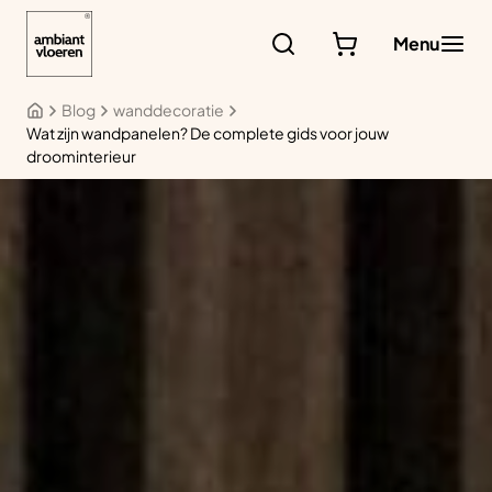
Ga
naar
Menu
de
inhoud
Blog
wanddecoratie
Wat zijn wandpanelen? De complete gids voor jouw
droominterieur