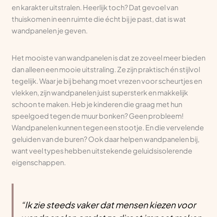
en karakter uitstralen. Heerlijk toch? Dat gevoel van
thuiskomen in een ruimte die écht bij je past, dat is wat
wandpanelen je geven.
Het mooiste van wandpanelen is dat ze zoveel meer bieden
dan alleen een mooie uitstraling. Ze zijn praktisch én stijlvol
tegelijk. Waar je bij behang moet vrezen voor scheurtjes en
vlekken, zijn wandpanelen juist supersterk en makkelijk
schoon te maken. Heb je kinderen die graag met hun
speelgoed tegen de muur bonken? Geen probleem!
Wandpanelen kunnen tegen een stootje. En die vervelende
geluiden van de buren? Ook daar helpen wandpanelen bij,
want veel types hebben uitstekende geluidsisolerende
eigenschappen.
“Ik zie steeds vaker dat mensen kiezen voor