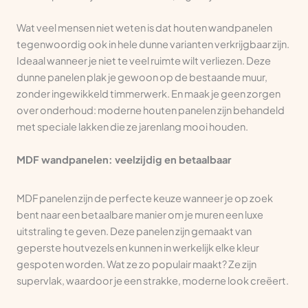
Wat veel mensen niet weten is dat houten wandpanelen
tegenwoordig ook in hele dunne varianten verkrijgbaar zijn.
Ideaal wanneer je niet te veel ruimte wilt verliezen. Deze
dunne panelen plak je gewoon op de bestaande muur,
zonder ingewikkeld timmerwerk. En maak je geen zorgen
over onderhoud: moderne houten panelen zijn behandeld
met speciale lakken die ze jarenlang mooi houden.
MDF wandpanelen: veelzijdig en betaalbaar
MDF panelen zijn de perfecte keuze wanneer je op zoek
bent naar een betaalbare manier om je muren een luxe
uitstraling te geven. Deze panelen zijn gemaakt van
geperste houtvezels en kunnen in werkelijk elke kleur
gespoten worden. Wat ze zo populair maakt? Ze zijn
supervlak, waardoor je een strakke, moderne look creëert.