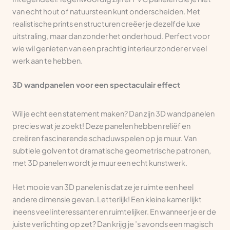
van echt hout of natuursteen kunt onderscheiden. Met
realistische prints en structuren creëer je dezelfde luxe
uitstraling, maar dan zonder het onderhoud. Perfect voor
wie wil genieten van een prachtig interieur zonder er veel
werk aan te hebben.
3D wandpanelen voor een spectaculair effect
Wil je echt een statement maken? Dan zijn 3D wandpanelen
precies wat je zoekt! Deze panelen hebben reliëf en
creëren fascinerende schaduwspelen op je muur. Van
subtiele golven tot dramatische geometrische patronen,
met 3D panelen wordt je muur een echt kunstwerk.
Het mooie van 3D panelen is dat ze je ruimte een heel
andere dimensie geven. Letterlijk! Een kleine kamer lijkt
ineens veel interessanter en ruimtelijker. En wanneer je er de
juiste verlichting op zet? Dan krijg je ’s avonds een magisch