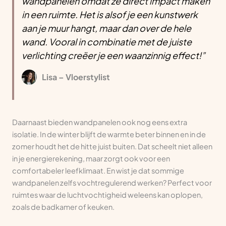
wandpanelen omdat ze direct impact maken
in een ruimte. Het is alsof je een kunstwerk
aan je muur hangt, maar dan over de hele
wand. Vooral in combinatie met de juiste
verlichting creëer je een waanzinnig effect!”
Lisa – Vloerstylist
Daarnaast bieden wandpanelen ook nog eens extra
isolatie. In de winter blijft de warmte beter binnen en in de
zomer houdt het de hitte juist buiten. Dat scheelt niet alleen
in je energierekening, maar zorgt ook voor een
comfortabeler leefklimaat. En wist je dat sommige
wandpanelen zelfs vochtregulerend werken? Perfect voor
ruimtes waar de luchtvochtigheid weleens kan oplopen,
zoals de badkamer of keuken.