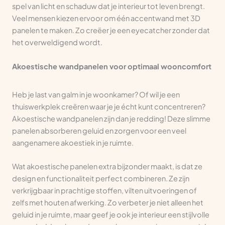
spel van licht en schaduw dat je interieur tot leven brengt.
Veel mensen kiezen ervoor om één accentwand met 3D
panelen te maken. Zo creëer je een eyecatcher zonder dat
het overweldigend wordt.
Akoestische wandpanelen voor optimaal wooncomfort
Heb je last van galm in je woonkamer? Of wil je een
thuiswerkplek creëren waar je je écht kunt concentreren?
Akoestische wandpanelen zijn dan je redding! Deze slimme
panelen absorberen geluid en zorgen voor een veel
aangenamere akoestiek in je ruimte.
Wat akoestische panelen extra bijzonder maakt, is dat ze
design en functionaliteit perfect combineren. Ze zijn
verkrijgbaar in prachtige stoffen, vilten uitvoeringen of
zelfs met houten afwerking. Zo verbeter je niet alleen het
geluid in je ruimte, maar geef je ook je interieur een stijlvolle