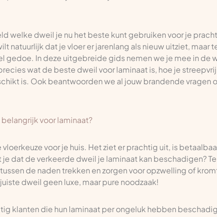
eld welke dweil je nu het beste kunt gebruiken voor je prach
t natuurlijk dat je vloer er jarenlang als nieuw uitziet, maar t
eel gedoe. In deze uitgebreide gids nemen we je mee in de 
recies wat de beste dweil voor laminaat is, hoe je streepvri
chikt is. Ook beantwoorden we al jouw brandende vragen ov
 belangrijk voor laminaat?
vloerkeuze voor je huis. Het ziet er prachtig uit, is betaalba
t je dat de verkeerde dweil je laminaat kan beschadigen? Te 
n tussen de naden trekken en zorgen voor opzwelling of kro
 juiste dweil geen luxe, maar pure noodzaak!
atig klanten die hun laminaat per ongeluk hebben beschadi