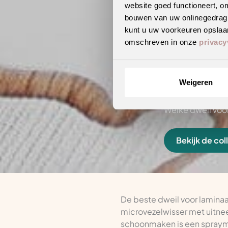
website goed functioneert, o
bouwen van uw onlinegedrag. D
kunt u uw voorkeuren opslaan
omschreven in onze
privacy
Weigeren
Welke dweil voo
Bekijk de col
De beste dweil voor laminaa
microvezelwisser met uitne
schoonmaken is een spraymop