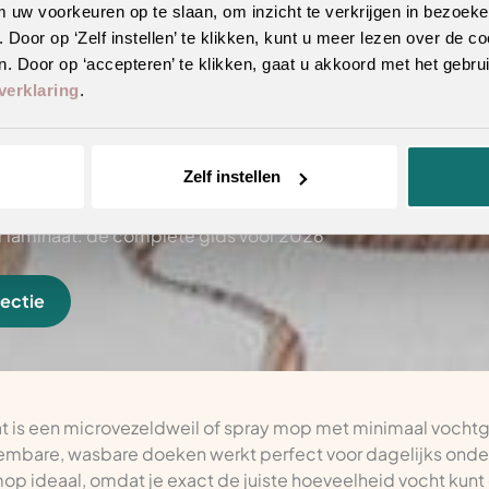
m uw voorkeuren op te slaan, om inzicht te verkrijgen in bezoeke
oor op ‘Zelf instellen’ te klikken, kunt u meer lezen over de co
. Door op ‘accepteren’ te klikken, gaat u akkoord met het gebrui
verklaring
.
Zelf instellen
r laminaat: de complete gids voor 2026
lectie
t is een microvezeldweil of spray mop met minimaal vochtg
embare, wasbare doeken werkt perfect voor dagelijks onde
 ideaal, omdat je exact de juiste hoeveelheid vocht kunt d