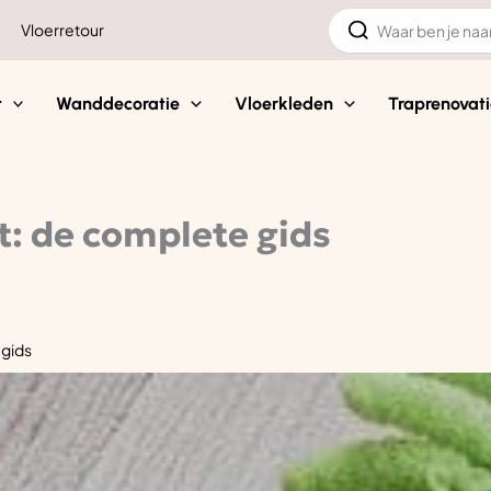
Zoeken
Vloerretour
naar:
t
Wanddecoratie
Vloerkleden
Traprenovati
t: de complete gids
 gids