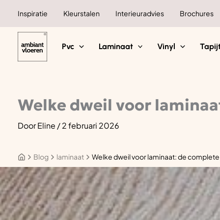
Ga
Inspiratie
Kleurstalen
Interieuradvies
Brochures
naar
de
inhoud
Pvc
Laminaat
Vinyl
Tapij
Welke dweil voor laminaa
Door
Eline
/
2 februari 2026
Blog
laminaat
Welke dweil voor laminaat: de complete