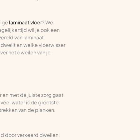
tige
laminaat vloer
? We
egelijkertijd wil je ook een
wereld van laminaat
j dweilt en welke vloerwisser
er het dweilen van je
ar en met de juiste zorg gaat
veel water is de grootste
mtrekken van de planken.
gd door verkeerd dweilen.