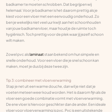
badkamer te moeten schrobben. Dat begrijpen wij
helemaal. Voor je badkamer is het daarom prettig als je
kiest voor een vloer met een eenvoudig onderhoud. Zo
ben je wekelijks niet veel uur kwijt aan het schoonhouden
van jouw badkamervloer, maar houd je de ruimte toch
hygiënisch. Toch prettig voor de plek waar jij jezelf schoon
wilt maken.
Zowel pvc als
laminaat
staan bekend om hun simpele en
snelle onderhoud. Voor een vloer die je snel schoon kan
maken, moet je dus bij deze twee zijn.
Tip 3: combineer met vloerverwarming
Stap je net uit een warme douche, dan wil je niet dat je
voeten meteen weer koud worden. Het is daarom fijn als de
vloer een goede combinatie vormt met vloerverwarming.
De ene vloer is hiervoor geschikter dan de ander. Een ideale
vloer voor vloerverwarming is pvc. Pvc is een uitstekende