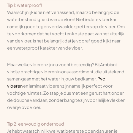
Tip 1: waterproof!
Waarschijnlijk is ‘ie niet verrassend, maar zo belangrijk: de
waterbestendigheid van de vloer! Niet iedere vloer kan
namelijk goed tegen verdwaalde spetters op de vloer. Om
te voorkomen dat het vocht ten koste gaat van het uiterlijk
van de vloer, is het belangrijk dat je vooraf goed kijkt naar
een waterproof karakter van de vloer.
Maar welke vloeren zijn nu vochtbestendig? Bij Ambiant
vind je prachtige vloeren in ons assortiment, die uitstekend
samen gaan met het water in jouw badkamer.
Pvc
vloeren
en laminaat vloeren zijn namelijk perfect voor
vochtige ruimtes. Zo stap je dus met een gerust hart onder
de douche vandaan, zonder bang te zijn voor lelijke vlekken
over je pvc vloer.
Tip 2: eenvoudig onderhoud
Je hebt waarschijnlijk wel wat beters te doen dan uren je