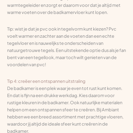
warmtegeleider en zorgt er daarom voor dat je altijd met
warme voeten over de badkamervloer kunt lopen.
Tip: wist je dat je pvc ook in tegelvorm kunt kiezen? Pvc
voelt warmer en zachter aan de voeten dan een echte
tegelvloer en is nauwelijks te onderscheiden van
natuurgetrouwe tegels. Een uitstekende optie dus als je fan
bent van een tegellook, maar toch wilt genieten van de
voordelen van pvc!
Tip 4: creëer een ontspannen uitstraling
De badkamer is een plek waar je even tot rust kunt komen.
En dat is fijn na een drukke werkdag. Kies daarom voor
rustige kleuren in de badkamer. Ook natuurlijke materialen
helpen om een ontspannen sfeer te creëren. Bij Ambiant
hebben we een breed assortiment met prachtige vloeren,
waardoor jij altijd de ideale sfeer kunt creëren in de
badkamer.