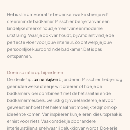
Het is slim om vooraf te bedenken welke sfeer je wilt
creëren in de badkamer. Misschien ben je fan van een
landelijke sfeer of houd je meer van een moderne
uitstraling. Waar je ook van houdt, bij Ambiant vind je de
perfecte vloer voor jouw interieur. Zo ontwerp je jouw
persoonlijke kuuroord in de badkamer. Dat is pas
ontspannen.
Doe inspiratie op bij anderen
De ideale tip:
binnenkijken
bij anderen! Misschien heb je nog
geen idee welke sfeer je wilt creëren of hoe je de
badkamer vloer combineert met de het sanitair en de
badkamermeubels. Gelukkig zijn veel anderen je al voor
geweest en hoeft het helemaal niet moeilijk te zijn om op
ideeën te komen. Van inspireren kun je leren; die uitspraak is
er niet voor niets! Vaak ontdek je door andere
interieurstijlen al snel waar jij gelukkig van wordt. Doe er je