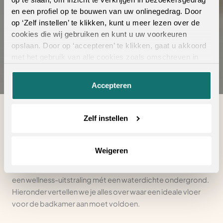
en een profiel op te bouwen van uw onlinegedrag. Door
Bekijk de collectie
op ‘Zelf instellen’ te klikken, kunt u meer lezen over de
cookies die wij gebruiken en kunt u uw voorkeuren
opslaan. Door op ‘accepteren’ te klikken, gaat u akkoord
met het gebruik van alle cookies zoals omschreven in
onze
privacyverklaring
.
Accepteren
Zelf instellen
Vochtvlekken op de vloer: het is de nachtmerrie van iedere
interieurliefhebber. Toch komt de vloer in de badkamer
dagelijks in contact met water. De keuze van de juiste vloer
Weigeren
in de badkamer is daarom belangrijker dan je misschien
denkt. Met de vloeren van Ambiant creëer je als het ware
een wellness-uitstraling mét een waterdichte ondergrond.
Hieronder vertellen we je alles over waar een ideale vloer
voor de badkamer aan moet voldoen.