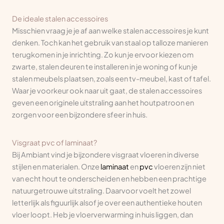
De ideale stalen accessoires
Misschien vraag je je af aan welke stalen accessoires je kunt
denken. Toch kan het gebruik van staal op talloze manieren
terugkomen in je inrichting. Zo kun je ervoor kiezen om
zwarte, stalen deuren te installeren in je woning of kun je
stalen meubels plaatsen, zoals een tv-meubel, kast of tafel.
Waar je voorkeur ook naar uit gaat, de stalen accessoires
geven een originele uitstraling aan het houtpatroon en
zorgen voor een bijzondere sfeer in huis.
Visgraat pvc of laminaat?
Bij Ambiant vind je bijzondere visgraat vloeren in diverse
stijlen en materialen. Onze
laminaat
en
pvc
vloeren zijn niet
van echt hout te onderscheiden en hebben een prachtige
natuurgetrouwe uitstraling. Daarvoor voelt het zowel
letterlijk als figuurlijk alsof je over een authentieke houten
vloer loopt. Heb je vloerverwarming in huis liggen, dan