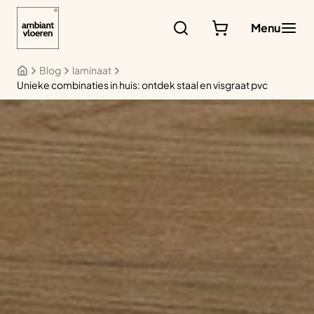
Ga
naar
Menu
de
inhoud
Blog
laminaat
Unieke combinaties in huis: ontdek staal en visgraat pvc