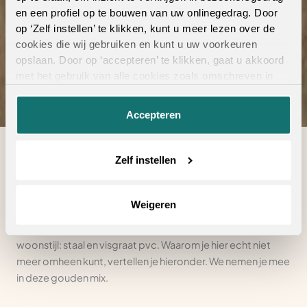
en een profiel op te bouwen van uw onlinegedrag. Door
Bekijk de collectie
op ‘Zelf instellen’ te klikken, kunt u meer lezen over de
cookies die wij gebruiken en kunt u uw voorkeuren
opslaan. Door op ‘accepteren’ te klikken, gaat u akkoord
met het gebruik van alle cookies zoals omschreven in
onze
privacyverklaring
.
Accepteren
Zelf instellen
Woontrends: bij Ambiant kunnen we er geen genoeg van
krijgen. Onze specialisten volgen de nieuwste
ontwikkelingen op de voet. Zoek jij naar unieke
Weigeren
combinaties voor je interieur en wil je meer pit creëren in
huis? Dan is deze combinatie niet te missen in jouw
woonstijl: staal en visgraat pvc. Waarom je hier echt niet
meer omheen kunt, vertellen je hieronder. We nemen je mee
in deze gouden mix.