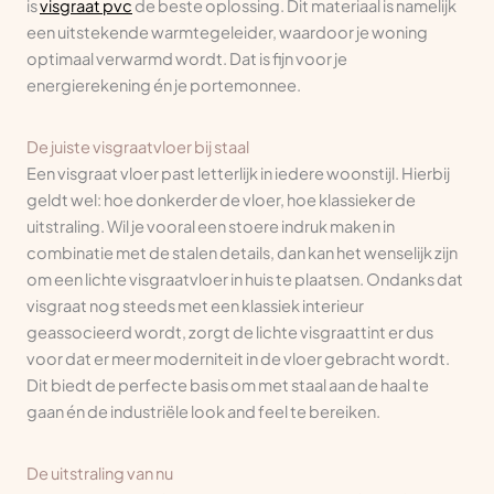
is
visgraat pvc
de beste oplossing. Dit materiaal is namelijk
een uitstekende warmtegeleider, waardoor je woning
optimaal verwarmd wordt. Dat is fijn voor je
energierekening én je portemonnee.
De juiste visgraatvloer bij staal
Een visgraat vloer past letterlijk in iedere woonstijl. Hierbij
geldt wel: hoe donkerder de vloer, hoe klassieker de
uitstraling. Wil je vooral een stoere indruk maken in
combinatie met de stalen details, dan kan het wenselijk zijn
om een lichte visgraatvloer in huis te plaatsen. Ondanks dat
visgraat nog steeds met een klassiek interieur
geassocieerd wordt, zorgt de lichte visgraattint er dus
voor dat er meer moderniteit in de vloer gebracht wordt.
Dit biedt de perfecte basis om met staal aan de haal te
gaan én de industriële look and feel te bereiken.
De uitstraling van nu