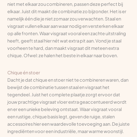
niet met elkaar zou combineren, passen deze perfect bij
elkaar. Juist dit maakt de combinatie zo bijzonder. Het is er
namelijk één die je niet zomaar zou verwachten. Staal en
visgraat vullen elkaar aan waar nodig en versterken elkaar
op alle fronten. Waar visgraat vooral een zachte uitstraling
heeft, geeft staal hier nét wat extra pit aan. Vond je staal
voorheen te hard, dan maakt visgraat dit meteen extra
chique. Ofwel: ze halen het beste in elkaar naar boven.
Chique én stoer
Dacht je dat chique en stoer niet te combineren waren, dan
bewijst de combinatie tussen staal en visgraat het
tegendeel. Juist het complete plaatje zorgt ervoor dat
jouw prachtige visgraat vloer extra geaccentueerd wordt
en er een unieke beleving ontstaat. Waar visgraat vooral
een rustige, chique basis legt, geven de ruige, stalen
accessoires hier een waardevolle toevoeging aan. De juiste
ingrediënten voor een industriële, maar warme woonstijl.