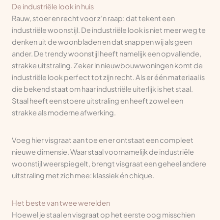
De industriële look in huis
Rauw, stoer en recht voor z’n raap: dat tekent een
industriële woonstijl. De industriële look is niet meer weg te
denken uit de woonbladen en dat snappen wij als geen
ander. De trendy woonstijl heeft namelijk een opvallende,
strakke uitstraling. Zeker in nieuwbouwwoningen komt de
industriële look perfect tot zijn recht. Als er één materiaal is
die bekend staat om haar industriële uiterlijk is het staal.
Staal heeft een stoere uitstraling en heeft zowel een
strakke als moderne afwerking.
Voeg hier visgraat aan toe en er ontstaat een compleet
nieuwe dimensie. Waar staal voornamelijk de industriële
woonstijl weerspiegelt, brengt visgraat een geheel andere
uitstraling met zich mee: klassiek én chique.
Het beste van twee werelden
Hoewel je staal en visgraat op het eerste oog misschien