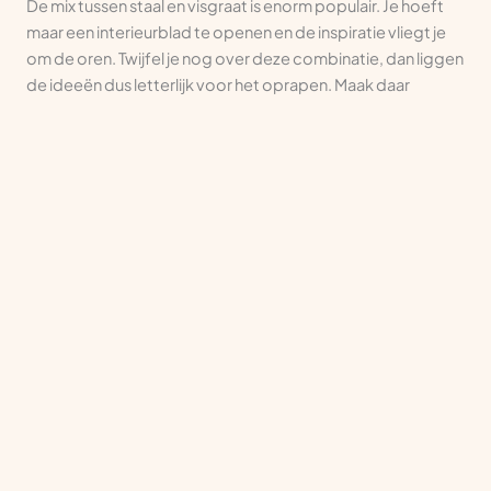
De mix tussen staal en visgraat is enorm populair. Je hoeft
maar een interieurblad te openen en de inspiratie vliegt je
om de oren. Twijfel je nog over deze combinatie, dan liggen
de ideeën dus letterlijk voor het oprapen. Maak daar
gebruik van! Het is de ideale manier om snel te ontdekken
of staal en visgraat bij je passen of dat je misschien beter
nog even verder kunt kijken.
Ben je er helemaal over uit dat jouw woning uit de gouden
ingrediënten staal en visgraat moet bestaan? Duik dan snel
in het assortiment van Ambiant om jouw perfecte
visgraat
vloer
te vinden.
Laat je verrassen
Ontvang de laatste trends, nieuwe vloerideeën
en persoonlijke tips in je mailbox.
E-