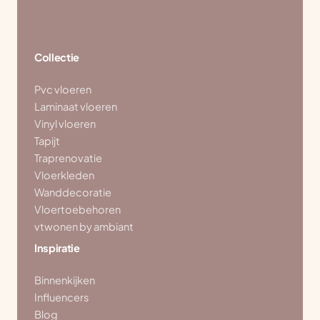
Collectie
Pvc vloeren
Laminaat vloeren
Vinyl vloeren
Tapijt
Traprenovatie
Vloerkleden
Wanddecoratie
Vloertoebehoren
vtwonen by ambiant
Inspiratie
Binnenkijken
Influencers
Blog