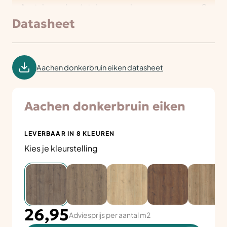
Aantal panelen / stuks per pak
9
Datasheet
Aachen donkerbruin eiken datasheet
Aachen donkerbruin eiken
LEVERBAAR IN 8 KLEUREN
Kies je kleurstelling
26,95
Adviesprijs per aantal m2