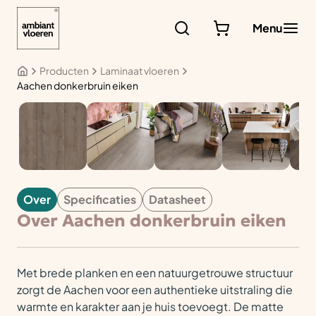
Ga
naar
Menu
de
inhoud
Producten
Laminaat vloeren
Aachen donkerbruin eiken
LAMINAAT
Over
Specificaties
Datasheet
Over Aachen donkerbruin eiken
Met brede planken en een natuurgetrouwe structuur
zorgt de Aachen voor een authentieke uitstraling die
warmte en karakter aan je huis toevoegt. De matte