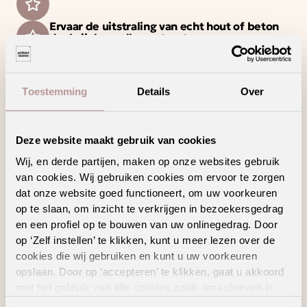
Ervaar de uitstraling van echt hout of beton
dankzij de voelbare structuur
Een waterbestendige vloer voor zorgeloos
wooncomfort
Deze vloer haalt het maximale uit jouw
Toestemming
Details
Over
vloerverwarming en -koeling
Deze website maakt gebruik van cookies
Wij, en derde partijen, maken op onze websites gebruik
van cookies. Wij gebruiken cookies om ervoor te zorgen
Geschikte
dat onze website goed functioneert, om uw voorkeuren
vloertoebehoren
op te slaan, om inzicht te verkrijgen in bezoekersgedrag
en een profiel op te bouwen van uw onlinegedrag. Door
op ‘Zelf instellen’ te klikken, kunt u meer lezen over de
cookies die wij gebruiken en kunt u uw voorkeuren
opslaan. Door op ‘accepteren’ te klikken, gaat u akkoord
met het gebruik van alle cookies zoals omschreven in
onze
privacyverklaring
.