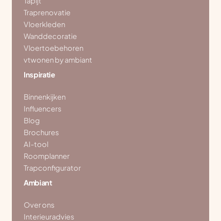
Tapijt
Traprenovatie
Vloerkleden
Wanddecoratie
Vloertoebehoren
vtwonen by ambiant
Inspiratie
Binnenkijken
Influencers
Blog
Brochures
AI-tool
Roomplanner
Trapconfigurator
Ambiant
Over ons
Interieuradvies