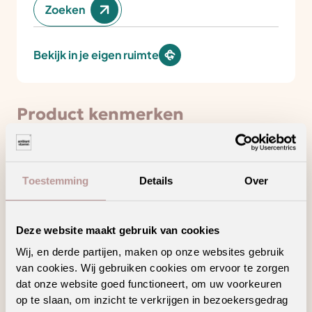
Zoeken
Bekijk in je eigen ruimte
Product kenmerken
Minder loopgeluid voor meer wooncomfort
Toestemming
Details
Over
Draagt bij aan een gezonder binnenklimaat
Deze website maakt gebruik van cookies
Hoogpolig tapijt voor een warm en sfeervol
interieur
Wij, en derde partijen, maken op onze websites gebruik
van cookies. Wij gebruiken cookies om ervoor te zorgen
Ook verkrijgbaar als complete traprenovatie
in hetzelfde decor
dat onze website goed functioneert, om uw voorkeuren
op te slaan, om inzicht te verkrijgen in bezoekersgedrag