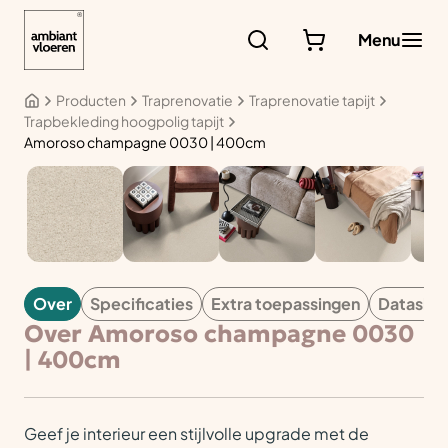
Ga
naar
Menu
de
inhoud
Producten
Traprenovatie
Traprenovatie tapijt
Trapbekleding hoogpolig tapijt
Amoroso champagne 0030 | 400cm
TAPIJT
Over
Specificaties
Extra toepassingen
Datashe
Over Amoroso champagne 0030
| 400cm
Geef je interieur een stijlvolle upgrade met de