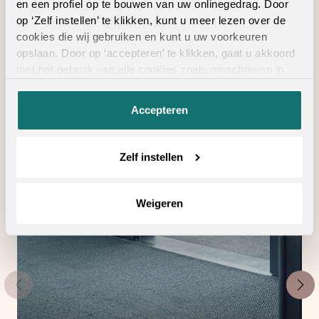
en een profiel op te bouwen van uw onlinegedrag. Door
op ‘Zelf instellen’ te klikken, kunt u meer lezen over de
cookies die wij gebruiken en kunt u uw voorkeuren
Geschikte
opslaan. Door op ‘accepteren’ te klikken, gaat u akkoord
met het gebruik van alle cookies zoals omschreven in
vloertoebehoren
onze
privacyverklaring
.
Accepteren
Zelf instellen
Weigeren