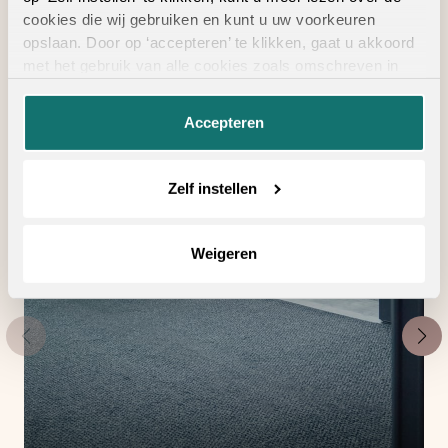
Geschikte
cookies die wij gebruiken en kunt u uw voorkeuren
vloertoebehoren
opslaan. Door op ‘accepteren’ te klikken, gaat u akkoord
met het gebruik van alle cookies zoals omschreven in
onze
privacyverklaring
.
Accepteren
Zelf instellen
Weigeren