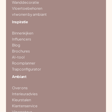
Wanddecoratie
Vloertoebehoren
vtwonen by ambiant
Inspiratie
Binnenkijken
Influencers
Blog
Brochures
AI-tool
Roomplanner
Trapconfigurator
Ambiant
Over ons
Interieuradvies
Kleurstalen
Klantenservice
Vloerretour