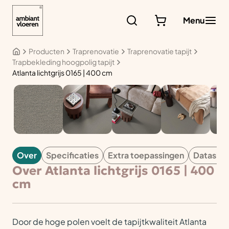
Ga
naar
Menu
de
inhoud
Producten
Traprenovatie
Traprenovatie tapijt
Trapbekleding hoogpolig tapijt
Atlanta lichtgrijs 0165 | 400 cm
TAPIJT
Over
Specificaties
Extra toepassingen
Datashe
Over Atlanta lichtgrijs 0165 | 400
cm
Door de hoge polen voelt de tapijtkwaliteit Atlanta