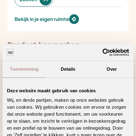
Bekijk in je eigen ruimte
Product kenmerken
Minder loopgeluid voor meer wooncomfort
Toestemming
Details
Over
Draagt bij aan een gezonder binnenklimaat
Deze website maakt gebruik van cookies
Hoogpolig tapijt voor een warm en sfeervol
Wij, en derde partijen, maken op onze websites gebruik
interieur
van cookies. Wij gebruiken cookies om ervoor te zorgen
dat onze website goed functioneert, om uw voorkeuren
op te slaan, om inzicht te verkrijgen in bezoekersgedrag
en een profiel op te bouwen van uw onlinegedrag. Door
op ‘Zelf instellen’ te klikken, kunt u meer lezen over de