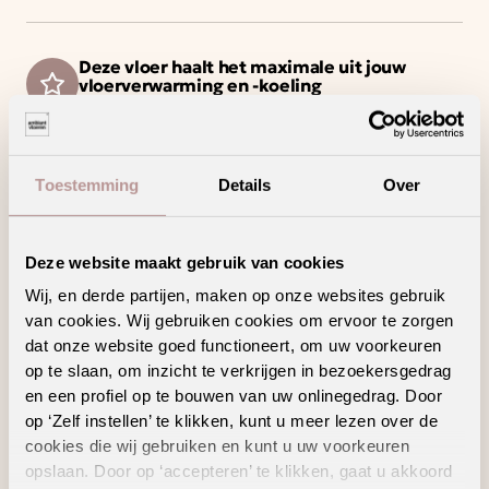
Deze vloer haalt het maximale uit jouw
vloerverwarming en -koeling
Een waterbestendige vloer voor zorgeloos
wooncomfort
Minder contactgeluid voor meer
Toestemming
Details
Over
wooncomfort
Ook verkrijgbaar als complete traprenovatie
in hetzelfde decor
Deze website maakt gebruik van cookies
Wij, en derde partijen, maken op onze websites gebruik
van cookies. Wij gebruiken cookies om ervoor te zorgen
dat onze website goed functioneert, om uw voorkeuren
Geschikte
op te slaan, om inzicht te verkrijgen in bezoekersgedrag
en een profiel op te bouwen van uw onlinegedrag. Door
vloertoebehoren
op ‘Zelf instellen’ te klikken, kunt u meer lezen over de
cookies die wij gebruiken en kunt u uw voorkeuren
opslaan. Door op ‘accepteren’ te klikken, gaat u akkoord