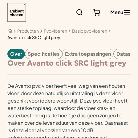
Ga
naar
Menu
de
inhoud
Producten
Pvc vloeren
Basic pvc vloeren
Avanto click SRC light grey
Over
Specificaties
Extra toepassingen
Datashe
PVC
Over Avanto click SRC light grey
De Avanto pvc vloer heeft veel weg van een houten
vloer, door deze natuurlijke uitstraling is deze vloer
geschikt voor iedere woonstijl. Deze pvc vloer heeft
een sterke toplaag, waardoor de vloer kras- en
waterbestendig is. Je hoeft je dus geen zorgen te
maken over de levensduur van deze vloer. Daarnaast
is deze vloer al voorzien van een 10dB
geluiddempende onderlaag, waardoor het