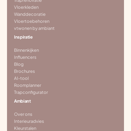
Traprenovatie
Vloerkleden
Wanddecoratie
Vloertoebehoren
vtwonen by ambiant
Inspiratie
Binnenkijken
Influencers
Blog
Brochures
AI-tool
Roomplanner
Trapconfigurator
Ambiant
Over ons
Interieuradvies
Kleurstalen