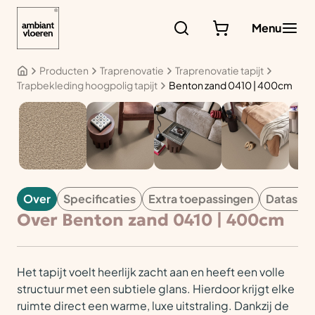
Ga
naar
Menu
de
inhoud
Producten
Traprenovatie
Traprenovatie tapijt
Trapbekleding hoogpolig tapijt
Benton zand 0410 | 400cm
TAPIJT
Over
Specificaties
Extra toepassingen
Datashe
Over Benton zand 0410 | 400cm
Het tapijt voelt heerlijk zacht aan en heeft een volle
structuur met een subtiele glans. Hierdoor krijgt elke
ruimte direct een warme, luxe uitstraling. Dankzij de