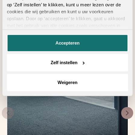
op ‘Zelf instellen’ te klikken, kunt u meer lezen over de
Geschikte
cookies die wij gebruiken en kunt u uw voorkeuren
opslaan. Door op ‘accepteren’ te klikken, gaat u akkoord
vloertoebehoren
met het gebruik van alle cookies zoals omschreven in
onze
privacyverklaring
.
Accepteren
Zelf instellen
Weigeren