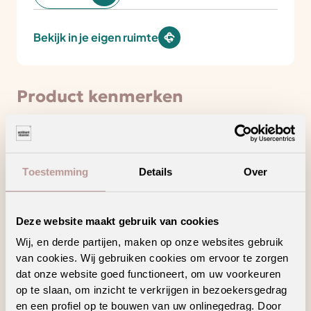
Bekijk in je eigen ruimte
Product kenmerken
Minder loopgeluid voor meer wooncomfort
Toestemming
Details
Over
Draagt bij aan een gezonder binnenklimaat
Hoogpolig tapijt voor een warm en sfeervol
Deze website maakt gebruik van cookies
interieur
Wij, en derde partijen, maken op onze websites gebruik
Ook verkrijgbaar als complete traprenovatie
van cookies. Wij gebruiken cookies om ervoor te zorgen
in hetzelfde decor
dat onze website goed functioneert, om uw voorkeuren
op te slaan, om inzicht te verkrijgen in bezoekersgedrag
en een profiel op te bouwen van uw onlinegedrag. Door