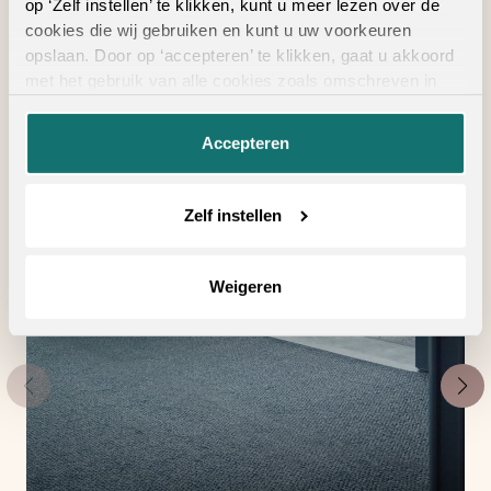
op ‘Zelf instellen’ te klikken, kunt u meer lezen over de
Geschikte
cookies die wij gebruiken en kunt u uw voorkeuren
opslaan. Door op ‘accepteren’ te klikken, gaat u akkoord
vloertoebehoren
met het gebruik van alle cookies zoals omschreven in
onze
privacyverklaring
.
Accepteren
Zelf instellen
Weigeren