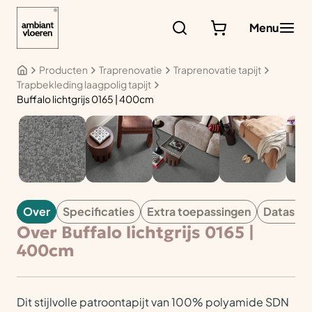
Ga
naar
Menu
de
inhoud
Producten
Traprenovatie
Traprenovatie tapijt
Trapbekleding laagpolig tapijt
Buffalo lichtgrijs 0165 | 400cm
TAPIJT
Over
Specificaties
Extra toepassingen
Datashe
Over Buffalo lichtgrijs 0165 |
400cm
Dit stijlvolle patroontapijt van 100% polyamide SDN