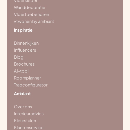
Vloerkleden
Wanddecoratie
Vloertoebehoren
vtwonen by ambiant
Inspiratie
Binnenkijken
Influencers
Blog
Brochures
AI-tool
Roomplanner
Trapconfigurator
Ambiant
Over ons
Interieuradvies
Kleurstalen
Klantenservice