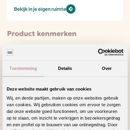
Bekijk in je eigen ruimte
Product kenmerken
Draagt bij aan een gezonder binnenklimaat
Toestemming
Details
Over
Laagpolig tapijt met een strakke en moderne
uitstraling
Ook verkrijgbaar als complete traprenovatie
in hetzelfde decor
Deze website maakt gebruik van cookies
Creëer jouw unieke woonstijl met dit trendy
Wij, en derde partijen, maken op onze websites gebruik
decor en/of patroon
van cookies. Wij gebruiken cookies om ervoor te zorgen
dat onze website goed functioneert, om uw voorkeuren
op te slaan, om inzicht te verkrijgen in bezoekersgedrag
en een profiel op te bouwen van uw onlinegedrag. Door