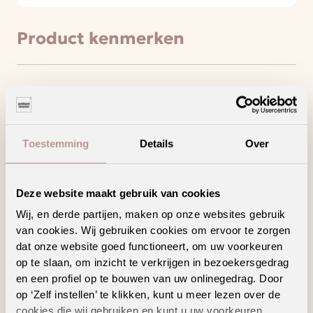
Product kenmerken
Deze vloer haalt het maximale uit jouw
vloerverwarming en -koeling
Een waterbestendige vloer voor zorgeloos
wooncomfort
Toestemming
Details
Over
Minder contactgeluid voor meer
wooncomfort
Ook verkrijgbaar als complete traprenovatie
Deze website maakt gebruik van cookies
in hetzelfde decor
Wij, en derde partijen, maken op onze websites gebruik
van cookies. Wij gebruiken cookies om ervoor te zorgen
dat onze website goed functioneert, om uw voorkeuren
op te slaan, om inzicht te verkrijgen in bezoekersgedrag
en een profiel op te bouwen van uw onlinegedrag. Door
Geschikte
op ‘Zelf instellen’ te klikken, kunt u meer lezen over de
cookies die wij gebruiken en kunt u uw voorkeuren