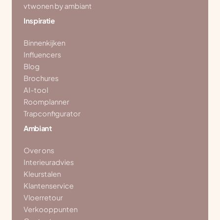
vtwonen by ambiant
Inspiratie
Binnenkijken
Influencers
Blog
Brochures
AI-tool
Roomplanner
Trapconfigurator
Ambiant
Over ons
Interieuradvies
Kleurstalen
Klantenservice
Vloerretour
Verkooppunten