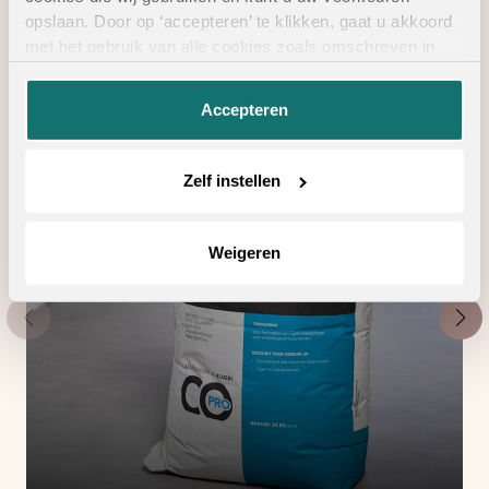
vloertoebehoren
opslaan. Door op ‘accepteren’ te klikken, gaat u akkoord
met het gebruik van alle cookies zoals omschreven in
onze
privacyverklaring
.
Accepteren
Zelf instellen
Weigeren