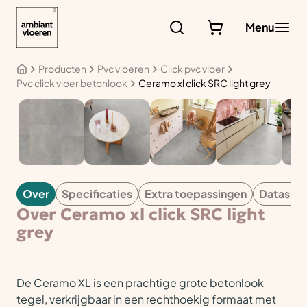
Ga
naar
Menu
de
inhoud
Producten
Pvc vloeren
Click pvc vloer
Pvc click vloer betonlook
Ceramo xl click SRC light grey
PVC
Over
Specificaties
Extra toepassingen
Datashe
Over Ceramo xl click SRC light
grey
De Ceramo XL is een prachtige grote betonlook
tegel, verkrijgbaar in een rechthoekig formaat met