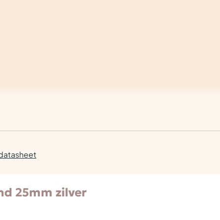
 datasheet
end 25mm zilver