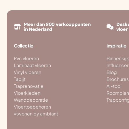
Meer dan 900 verkooppunten
Desku
in Nederland
vloer
Collectie
Inspiratie
Pvc vloeren
Binnenkij
Laminaat vloeren
Influencer
Vinyl vloeren
Blog
Tapijt
Brochures
Traprenovatie
AI-tool
Vloerkleden
Roomplan
Wanddecoratie
Trapconfi
Vloertoebehoren
vtwonen by ambiant