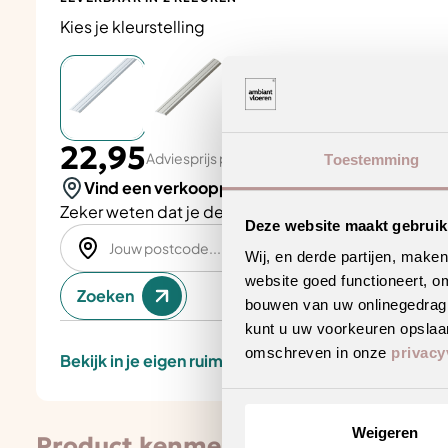
Kies je kleurstelling
22,95
Adviesprijs per aantal stuks
Toestemming
Vind een verkooppunt in de buurt
Zeker weten dat je de juiste keuze maakt? Plan een
Deze website maakt gebruik
Wij, en derde partijen, make
website goed functioneert, o
Zoeken
bouwen van uw onlinegedrag. D
kunt u uw voorkeuren opslaan
omschreven in onze
privacy
Bekijk in je eigen ruimte
Weigeren
Product kenmerken