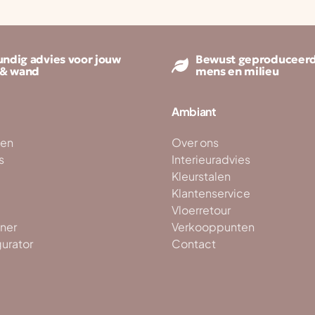
ndig advies voor jouw
Bewust geproduceerd
 & wand
mens en milieu
Ambiant
ken
Over ons
s
Interieuradvies
Kleurstalen
Klantenservice
Vloerretour
ner
Verkooppunten
gurator
Contact