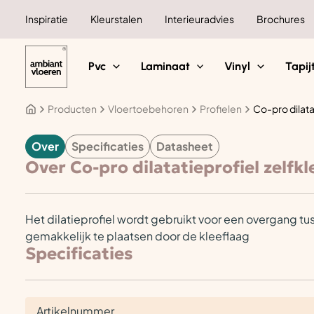
Ga
Inspiratie
Kleurstalen
Interieuradvies
Brochures
naar
de
inhoud
Pvc
Laminaat
Vinyl
Tapij
Producten
Vloertoebehoren
Profielen
Co-pro dilata
Over
Specificaties
Datasheet
VLOERTOEBEHOREN
Over Co-pro dilatatieprofiel zelfk
Het dilatieprofiel wordt gebruikt voor een overgang tusse
gemakkelijk te plaatsen door de kleeflaag
Specificaties
Artikelnummer