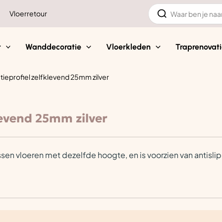
Zoeken
Vloerretour
naar:
t
Wanddecoratie
Vloerkleden
Traprenovati
tieprofiel zelfklevend 25mm zilver
levend 25mm zilver
n vloeren met dezelfde hoogte, en is voorzien van antislip. Het