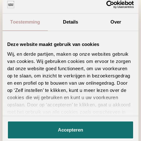
Bekijk in je eigen ruimte
Toestemming
Details
Over
Product kenmerken
Deze website maakt gebruik van cookies
Wij, en derde partijen, maken op onze websites gebruik
van cookies. Wij gebruiken cookies om ervoor te zorgen
Meer veiligheid dankzij een anti-slip laag
dat onze website goed functioneert, om uw voorkeuren
op te slaan, om inzicht te verkrijgen in bezoekersgedrag
en een profiel op te bouwen van uw onlinegedrag. Door
op ‘Zelf instellen’ te klikken, kunt u meer lezen over de
cookies die wij gebruiken en kunt u uw voorkeuren
opslaan. Door op ‘accepteren’ te klikken, gaat u akkoord
met het gebruik van alle cookies zoals omschreven in
ALTIJD IN DE BUURT
onze
privacyverklaring
.
Vind een verkooppunt
Accepteren
in de buurt