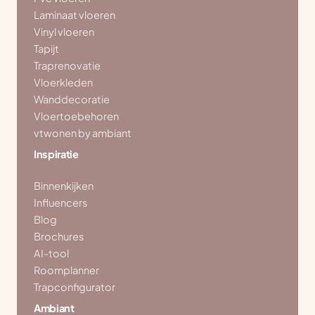
Laminaat vloeren
Vinyl vloeren
Tapijt
Traprenovatie
Vloerkleden
Wanddecoratie
Vloertoebehoren
vtwonen by ambiant
Inspiratie
Binnenkijken
Influencers
Blog
Brochures
AI-tool
Roomplanner
Trapconfigurator
Ambiant