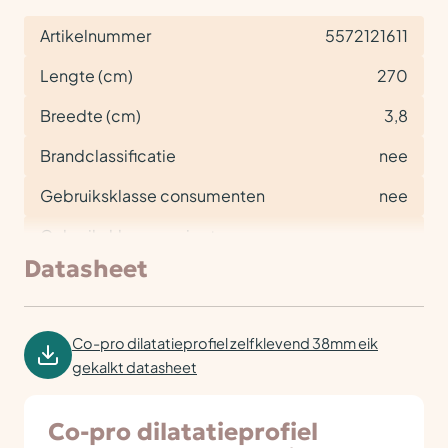
Artikelnummer
5572121611
Lengte (cm)
270
Breedte (cm)
3,8
Brandclassificatie
nee
Gebruiksklasse consumenten
nee
Gebruiksklasse project
nee
Datasheet
Co-pro dilatatieprofiel zelfklevend 38mm eik
gekalkt datasheet
Co-pro dilatatieprofiel