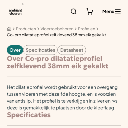
Ga
naar
Menu
de
inhoud
Producten
Vloertoebehoren
Profielen
Co-pro dilatatieprofiel zelfklevend 38mm eik gekalkt
Over
Specificaties
Datasheet
VLOERTOEBEHOREN
Over Co-pro dilatatieprofiel
zelfklevend 38mm eik gekalkt
Het dilatieprofiel wordt gebruikt voor een overgang
tussen vloeren met dezelfde hoogte, en is voorzien
van antislip. Het profiel is te verkrijgen in zilver en rvs.
deze is gemakkelijk te plaatsen door de kleeflaag
Specificaties