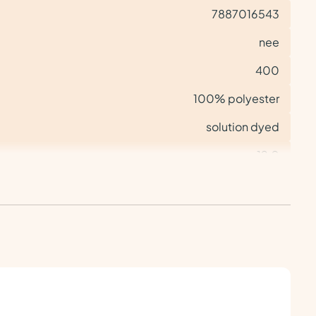
7887016543
nee
400
100% polyester
solution dyed
12,0