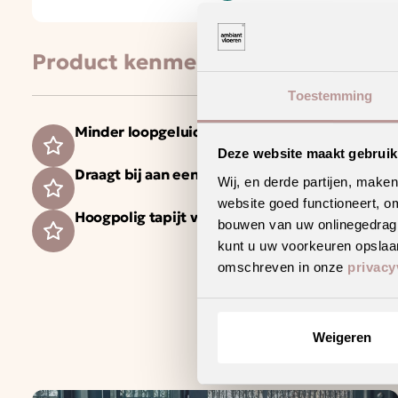
Product kenmerken
Toestemming
Minder loopgeluid voor meer wooncomfort
Deze website maakt gebruik
Draagt bij aan een gezonder binnenklimaat
Wij, en derde partijen, make
website goed functioneert, o
Hoogpolig tapijt voor een warm en sfeervol int
bouwen van uw onlinegedrag. D
kunt u uw voorkeuren opslaan
omschreven in onze
privacy
Weigeren