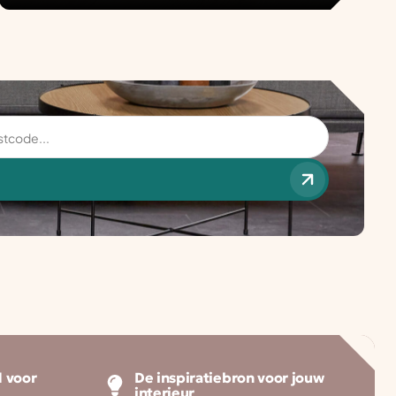
 voor
De inspiratiebron voor jouw
interieur