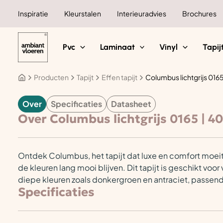
Ga
Inspiratie
Kleurstalen
Interieuradvies
Brochures
naar
de
inhoud
Pvc
Laminaat
Vinyl
Tapij
Producten
Tapijt
Effen tapijt
Columbus lichtgrijs 016
Over
Specificaties
Datasheet
TAPIJT
Over Columbus lichtgrijs 0165 | 
Ontdek Columbus, het tapijt dat luxe en comfort moe
de kleuren lang mooi blijven. Dit tapijt is geschikt voor
diepe kleuren zoals donkergroen en antraciet, passend 
Specificaties