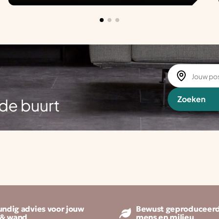
Zoeken
de buurt
ndig advies voor jouw
Bewust geproduceerd
 & wand
mens en milieu