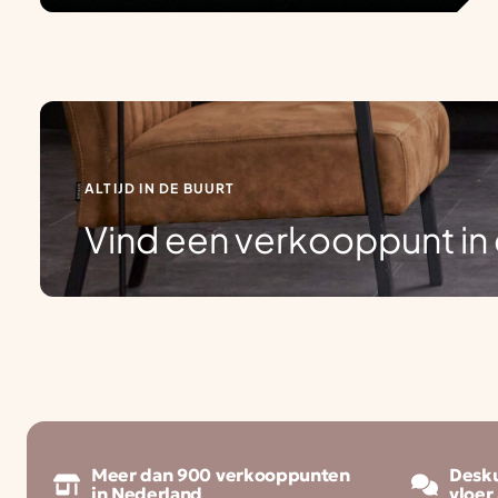
ALTIJD IN DE BUURT
Vind een verkooppunt in 
Meer dan 900 verkooppunten
Desku
in Nederland
vloer