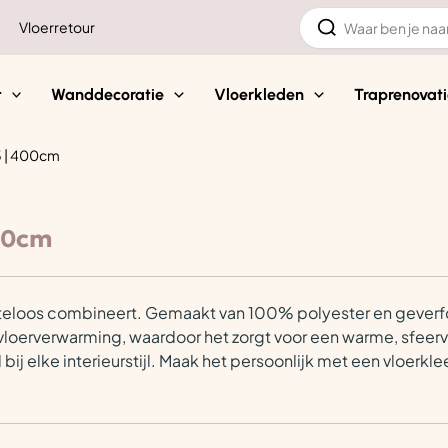
Zoeken
Vloerretour
naar:
t
Wanddecoratie
Vloerkleden
Traprenovati
5 | 400cm
400cm
iteloos combineert. Gemaakt van 100% polyester en geverf
 vloerverwarming, waardoor het zorgt voor een warme, sfeervolle
bij elke interieurstijl. Maak het persoonlijk met een vloer