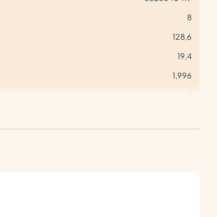
8
128,6
19,4
1,996
8