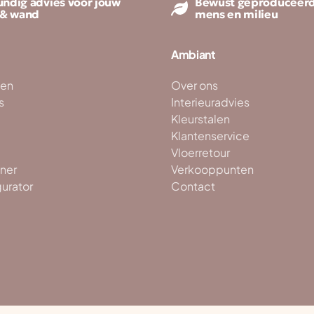
ndig advies voor jouw
Bewust geproduceerd
 & wand
mens en milieu
Ambiant
ken
Over ons
s
Interieuradvies
Kleurstalen
Klantenservice
Vloerretour
ner
Verkooppunten
gurator
Contact