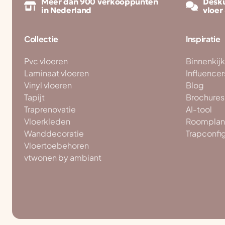
Meer dan 900 verkooppunten
Desku
in Nederland
vloer
Collectie
Inspiratie
Pvc vloeren
Binnenkij
Laminaat vloeren
Influencer
Vinyl vloeren
Blog
Tapijt
Brochures
Traprenovatie
AI-tool
Vloerkleden
Roomplan
Wanddecoratie
Trapconfi
Vloertoebehoren
vtwonen by ambiant