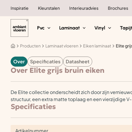
Ga
Inspiratie
Kleurstalen
Interieuradvies
Brochures
naar
de
inhoud
Pvc
Laminaat
Vinyl
Tapij
Producten
Laminaat vloeren
Eiken laminaat
Elite gri
Over
Specificaties
Datasheet
LAMINAAT
Over Elite grijs bruin eiken
De Elite collectie onderscheidt zich door zijn vernieuw
structuur, een extra matte toplaag en een vierzijdige V
Specificaties
Artikelnummer