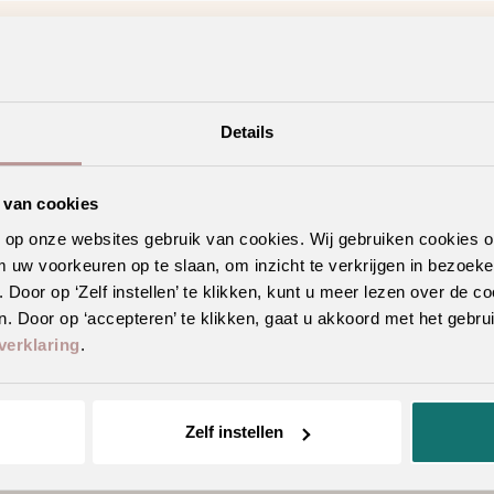
Details
nkzij de voelbare structuur
 van cookies
n op onze websites gebruik van cookies. Wij gebruiken cookies 
ecor en/of patroon
m uw voorkeuren op te slaan, om inzicht te verkrijgen in bezoeke
oor op ‘Zelf instellen’ te klikken, kunt u meer lezen over de co
erwarming en -koeling
. Door op ‘accepteren’ te klikken, gaat u akkoord met het gebrui
verklaring
.
Zelf instellen
Geschikte vloertoebehoren