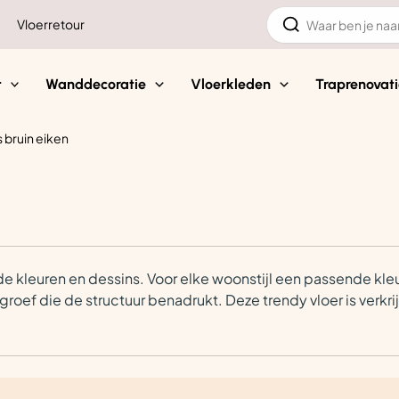
Zoeken
Vloerretour
naar:
t
Wanddecoratie
Vloerkleden
Traprenovati
js bruin eiken
de kleuren en dessins. Voor elke woonstijl een passende kleur
-groef die de structuur benadrukt. Deze trendy vloer is verkr