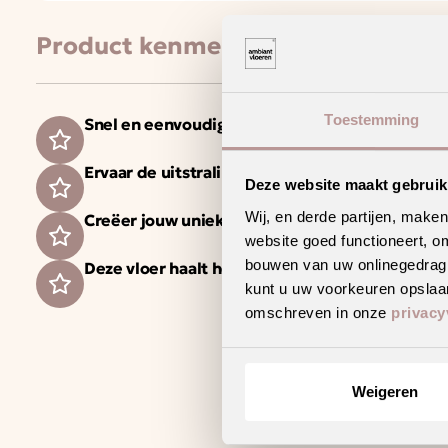
Product kenmerken
Toestemming
Snel en eenvoudig zelf te leggen
Ervaar de uitstraling van echt hout of beton da
Deze website maakt gebruik
Wij, en derde partijen, make
Creëer jouw unieke woonstijl met dit trendy d
website goed functioneert, o
bouwen van uw onlinegedrag. D
Deze vloer haalt het maximale uit jouw vloerv
kunt u uw voorkeuren opslaan
omschreven in onze
privacy
Weigeren