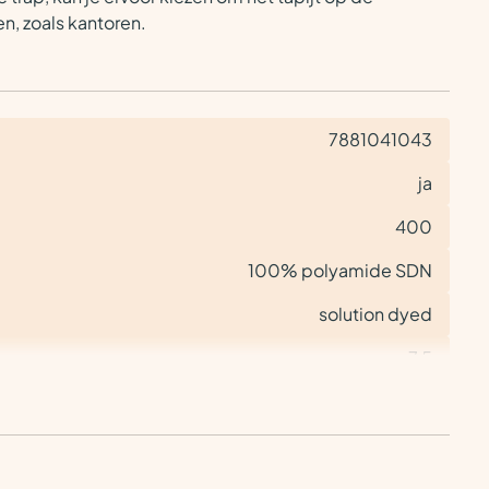
n, zoals kantoren.
7881041043
ja
400
100% polyamide SDN
solution dyed
7,5