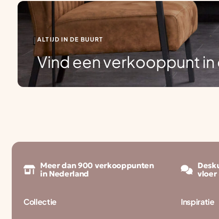
ALTIJD IN DE BUURT
Vind een verkooppunt in 
Meer dan 900 verkooppunten
Desku
in Nederland
vloer
Collectie
Inspiratie