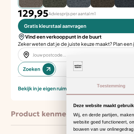
129,95
Adviesprijs per aantal m1
Gratis kleurstaal aanvragen
Vind een verkooppunt in de buurt
Zeker weten dat je de juiste keuze maakt? Plan een
Zoeken
Toestemming
Bekijk in je eigen ruimte
Deze website maakt gebruik
Product kenmerken
Wij, en derde partijen, make
website goed functioneert, o
bouwen van uw onlinegedrag. D