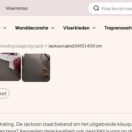
Zoeken
Vloerretour
naar:
t
Wanddecoratie
Vloerkleden
Traprenovati
kleding laagpolig tapijt
Jackson zand 0410 | 400 cm
eet
aling. De Jackson staat bekend om het uitgebreide kleurpall
n en terra? Aangezien deze kwaliteit ook geschikt is voor op d