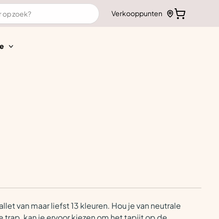
Verkooppunten
e
et van maar liefst 13 kleuren. Hou je van neutrale
e trap, kan je ervoor kiezen om het tapijt op de