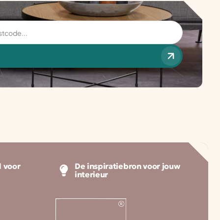
 voor
De inspiratiebron voor jouw
interieur