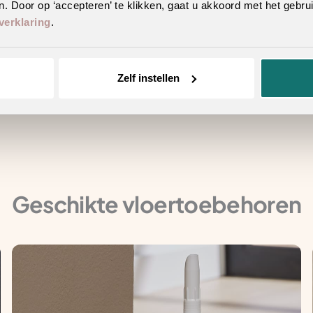
. Door op ‘accepteren’ te klikken, gaat u akkoord met het gebrui
verklaring
.
tstraling
Zelf instellen
n hetzelfde decor
Geschikte vloertoebehoren