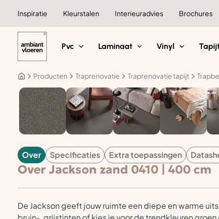
Ga
Inspiratie
Kleurstalen
Interieuradvies
Brochures
naar
de
inhoud
Pvc
Laminaat
Vinyl
Tapij
Producten
Traprenovatie
Traprenovatie tapijt
Trapbe
TAPIJT
Over
Specificaties
Extra toepassingen
Datash
Over Jackson zand 0410 | 400 cm
De Jackson geeft jouw ruimte een diepe en warme uitstr
bruin-, grijstinten of kies je voor de trendkleuren groe