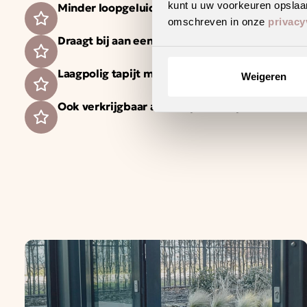
kunt u uw voorkeuren opslaan
Minder loopgeluid voor meer wooncomfort
omschreven in onze
privacy
Draagt bij aan een gezonder binnenklimaat
Laagpolig tapijt met een strakke en moderne ui
Weigeren
Ook verkrijgbaar als complete traprenovatie i