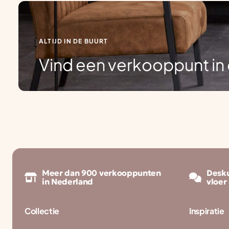
ALTIJD IN DE BUURT
Vind een verkooppunt in 
Meer dan 900 verkooppunten
Desku
in Nederland
vloer
Collectie
Inspiratie