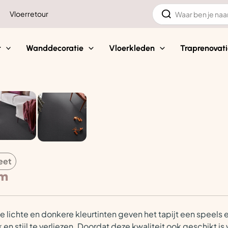
Zoeken
Vloerretour
naar:
t
Wanddecoratie
Vloerkleden
Traprenovati
eet
cm
 De lichte en donkere kleurtinten geven het tapijt een speel
k en stijl te verliezen. Doordat deze kwaliteit ook geschikt i