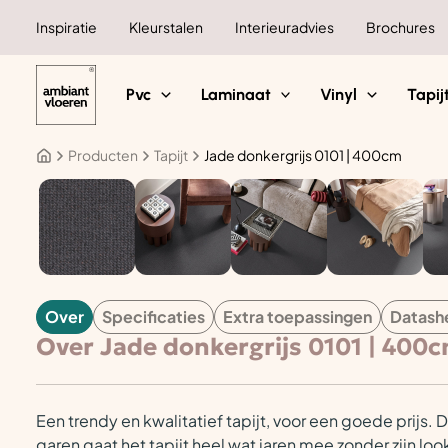
Ga
Inspiratie
Kleurstalen
Interieuradvies
Brochures
naar
de
inhoud
Pvc
Laminaat
Vinyl
Tapij
Producten
Tapijt
Jade donkergrijs 0101 | 400cm
TAPIJT
Over
Specificaties
Extra toepassingen
Datash
Over Jade donkergrijs 0101 | 400
Een trendy en kwalitatief tapijt, voor een goede prijs.
garen gaat het tapijt heel wat jaren mee zonder zijn loo