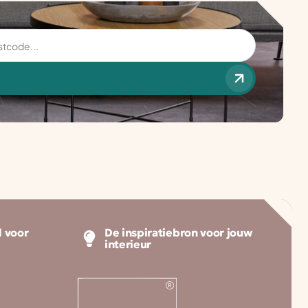
 voor
De inspiratiebron voor jouw
interieur