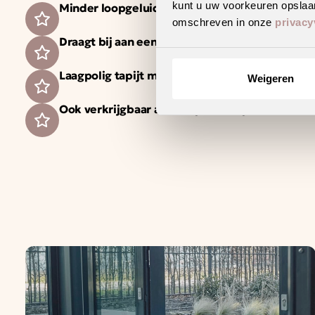
kunt u uw voorkeuren opslaan
Minder loopgeluid voor meer wooncomfort
omschreven in onze
privacy
Draagt bij aan een gezonder binnenklimaat
Laagpolig tapijt met een strakke en moderne ui
Weigeren
Ook verkrijgbaar als complete traprenovatie i