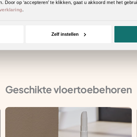
. Door op ‘accepteren’ te klikken, gaat u akkoord met het gebrui
verklaring
.
tstraling
Zelf instellen
n hetzelfde decor
Geschikte vloertoebehoren