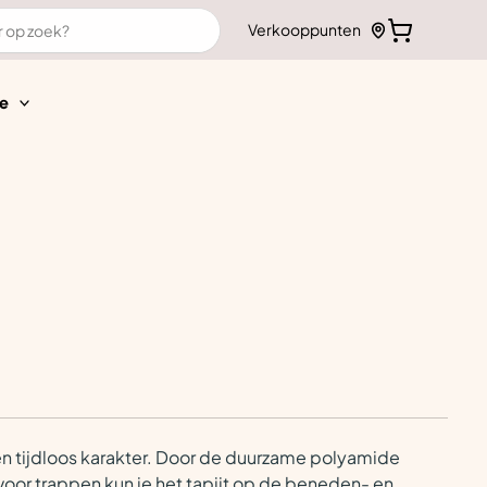
Verkooppunten
e
s en tijdloos karakter. Door de duurzame polyamide
s voor trappen kun je het tapijt op de beneden- en