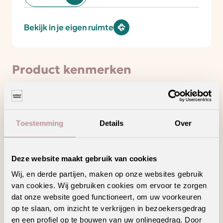
Bekijk in je eigen ruimte
Product kenmerken
Minder loopgeluid voor meer wooncomfort
Toestemming
Details
Over
Draagt bij aan een gezonder binnenklimaat
Hoogpolig tapijt voor een warm en sfeervol
Deze website maakt gebruik van cookies
interieur
Wij, en derde partijen, maken op onze websites gebruik
Ook verkrijgbaar als complete traprenovatie
van cookies. Wij gebruiken cookies om ervoor te zorgen
in hetzelfde decor
dat onze website goed functioneert, om uw voorkeuren
op te slaan, om inzicht te verkrijgen in bezoekersgedrag
en een profiel op te bouwen van uw onlinegedrag. Door