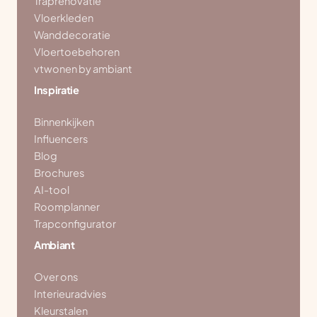
Traprenovatie
Vloerkleden
Wanddecoratie
Vloertoebehoren
vtwonen by ambiant
Inspiratie
Binnenkijken
Influencers
Blog
Brochures
AI-tool
Roomplanner
Trapconfigurator
Ambiant
Over ons
Interieuradvies
Kleurstalen