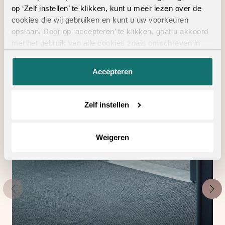
op ‘Zelf instellen’ te klikken, kunt u meer lezen over de
cookies die wij gebruiken en kunt u uw voorkeuren
Geschikte
opslaan. Door op ‘accepteren’ te klikken, gaat u akkoord
vloertoebehoren
met het gebruik van alle cookies zoals omschreven in
onze
privacyverklaring
.
Accepteren
Zelf instellen
Weigeren