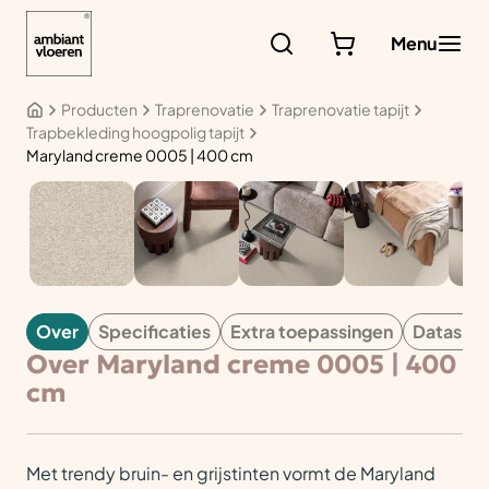
Ga
naar
Menu
de
inhoud
Producten
Traprenovatie
Traprenovatie tapijt
Trapbekleding hoogpolig tapijt
Maryland creme 0005 | 400 cm
TAPIJT
Over
Specificaties
Extra toepassingen
Datashe
Over Maryland creme 0005 | 400
cm
Met trendy bruin- en grijstinten vormt de Maryland