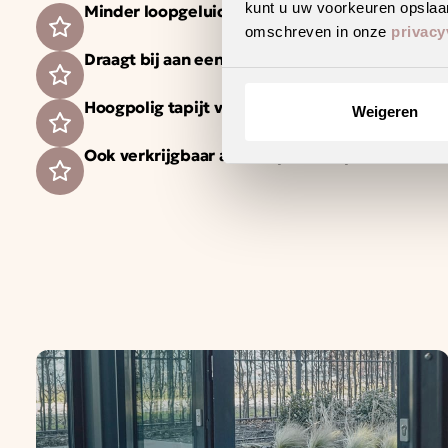
kunt u uw voorkeuren opslaan
Minder loopgeluid voor meer wooncomfort
omschreven in onze
privacy
Draagt bij aan een gezonder binnenklimaat
Hoogpolig tapijt voor een warm en sfeervol int
Weigeren
Ook verkrijgbaar als complete traprenovatie i