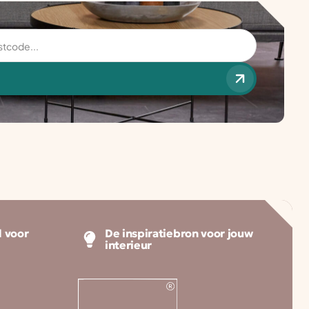
 voor
De inspiratiebron voor jouw
interieur