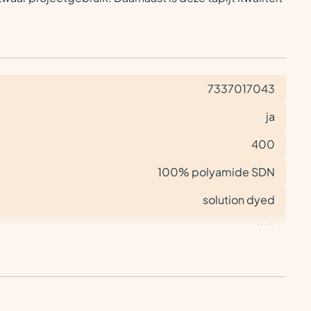
7337017043
ja
400
100% polyamide SDN
solution dyed
9,0