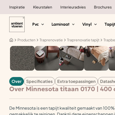
Ga
Inspiratie
Kleurstalen
Interieuradvies
Brochures
naar
de
inhoud
Pvc
Laminaat
Vinyl
Tapij
Producten
Traprenovatie
Traprenovatie tapijt
Trapbe
TAPIJT
Over
Specificaties
Extra toepassingen
Datash
Over Minnesota titaan 0170 | 400
De Minnesota is een tapijt kwaliteit gemaakt van 100% 
gemakkelijk te reinigen. Dankzij deze eigenschappen i