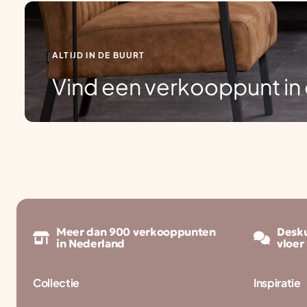
ALTIJD IN DE BUURT
Vind een verkooppunt in 
Meer dan 900 verkooppunten
Desku
in Nederland
vloer
Collectie
Inspiratie