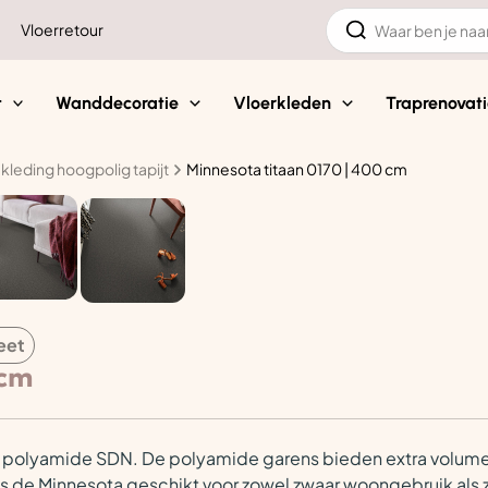
Zoeken
Vloerretour
naar:
t
Wanddecoratie
Vloerkleden
Traprenovati
kleding hoogpolig tapijt
Minnesota titaan 0170 | 400 cm
eet
 cm
polyamide SDN. De polyamide garens bieden extra volume aan
s de Minnesota geschikt voor zowel zwaar woongebruik als zw