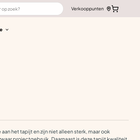
Verkooppunten
e
 het tapijt en zijn niet alleen sterk, maar ook
aar projectgebruik. Daarnaast is deze tapijt kwaliteit