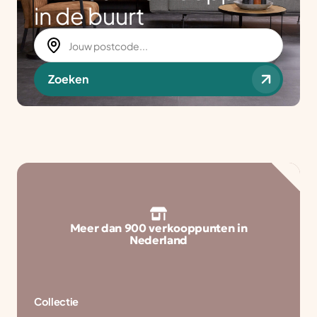
in de buurt
Zoeken
Meer dan 900 verkooppunten in
Nederland
Collectie