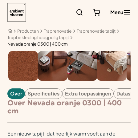
Ga
naar
Menu
de
inhoud
Producten
Traprenovatie
Traprenovatie tapijt
Trapbekleding hoogpolig tapijt
Nevada oranje 0300 | 400 cm
TAPIJT
Over
Specificaties
Extra toepassingen
Datashe
Over Nevada oranje 0300 | 400
cm
Een nieuw tapijt, dat heerlijk warm voelt aan de