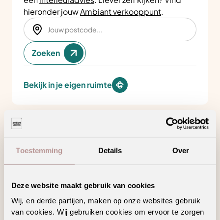
hieronder jouw
Ambiant verkooppunt
.
Zoeken
Bekijk in je eigen ruimte
Product kenmerken
Toestemming
Details
Over
Minder loopgeluid voor meer wooncomfort
Deze website maakt gebruik van cookies
Draagt bij aan een gezonder binnenklimaat
Wij, en derde partijen, maken op onze websites gebruik
Hoogpolig tapijt voor een warm en sfeervol
van cookies. Wij gebruiken cookies om ervoor te zorgen