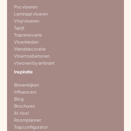
Pvc vloeren
Laminaat vloeren
Vinyl vloeren
Tapijt
Traprenovatie
Vloerkleden
Wanddecoratie
Vloertoebehoren
vtwonen by ambiant
Inspiratie
Binnenkijken
Influencers
Blog
Brochures
AI-tool
Roomplanner
Trapconfigurator