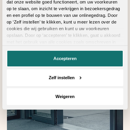
interieur
dat onze website goed functioneert, om uw voorkeuren
op te slaan, om inzicht te verkrijgen in bezoekersgedrag
Ook verkrijgbaar als complete traprenovatie
in hetzelfde decor
en een profiel op te bouwen van uw onlinegedrag. Door
op ‘Zelf instellen’ te klikken, kunt u meer lezen over de
cookies die wij gebruiken en kunt u uw voorkeuren
opslaan. Door op ‘accepteren’ te klikken, gaat u akkoord
met het gebruik van alle cookies zoals omschreven in
Geschikte
onze
privacyverklaring
.
vloertoebehoren
Accepteren
Zelf instellen
Weigeren