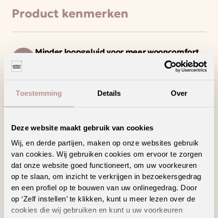
Product kenmerken
Minder loopgeluid voor meer wooncomfort
Draagt bij aan een gezonder binnenklimaat
Toestemming
Details
Over
Laagpolig tapijt met een strakke en moderne
uitstraling
Ook verkrijgbaar als complete traprenovatie
Deze website maakt gebruik van cookies
in hetzelfde decor
Wij, en derde partijen, maken op onze websites gebruik
van cookies. Wij gebruiken cookies om ervoor te zorgen
dat onze website goed functioneert, om uw voorkeuren
op te slaan, om inzicht te verkrijgen in bezoekersgedrag
Geschikte
en een profiel op te bouwen van uw onlinegedrag. Door
op ‘Zelf instellen’ te klikken, kunt u meer lezen over de
vloertoebehoren
cookies die wij gebruiken en kunt u uw voorkeuren