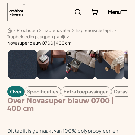
Ga
naar
Menu
de
inhoud
Producten
Traprenovatie
Traprenovatie tapijt
Trapbekleding laagpolig tapijt
Novasuper blauw 0700 | 400 cm
TAPIJT
Over
Specificaties
Extra toepassingen
Datashe
Over Novasuper blauw 0700 |
400 cm
Dit tapijt is gemaakt van 100% polypropyleen en