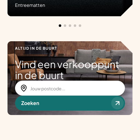
Entreematten
ALTIJD IN DE BUURT
Vind een verkooppunt
in de buurt
Zoeken