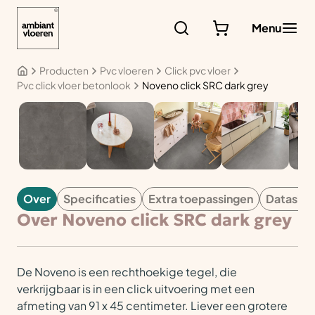
Ga
naar
Menu
de
inhoud
Producten
Pvc vloeren
Click pvc vloer
Pvc click vloer betonlook
Noveno click SRC dark grey
PVC
Over
Specificaties
Extra toepassingen
Datashe
Over Noveno click SRC dark grey
De Noveno is een rechthoekige tegel, die
verkrijgbaar is in een click uitvoering met een
afmeting van 91 x 45 centimeter. Liever een grotere