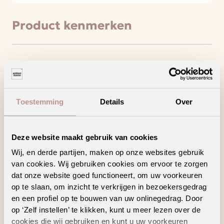
Product kenmerken
Geniet van een stille vloer met Silent Rigid
Click
Deze vloer haalt het maximale uit jouw
vloerverwarming en -koeling
Toestemming
Details
Over
Een waterbestendige vloer voor zorgeloos
wooncomfort
Minder contactgeluid voor meer
Deze website maakt gebruik van cookies
wooncomfort
Wij, en derde partijen, maken op onze websites gebruik
van cookies. Wij gebruiken cookies om ervoor te zorgen
dat onze website goed functioneert, om uw voorkeuren
op te slaan, om inzicht te verkrijgen in bezoekersgedrag
en een profiel op te bouwen van uw onlinegedrag. Door
Geschikte
op ‘Zelf instellen’ te klikken, kunt u meer lezen over de
vloertoebehoren
cookies die wij gebruiken en kunt u uw voorkeuren