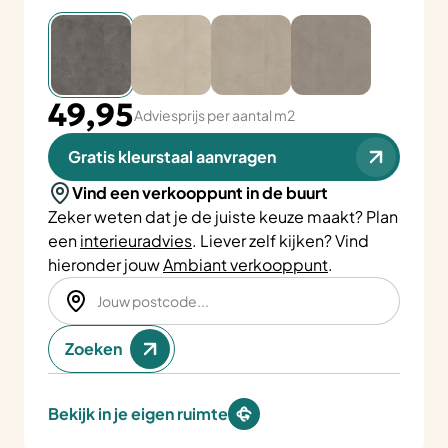
49,95
Adviesprijs per aantal m2
Gratis kleurstaal aanvragen
Vind een verkooppunt in de buurt
Zeker weten dat je de juiste keuze maakt? Plan
een
interieuradvies
. Liever zelf kijken? Vind
hieronder jouw
Ambiant verkooppunt
.
Zoeken
Bekijk in je eigen ruimte