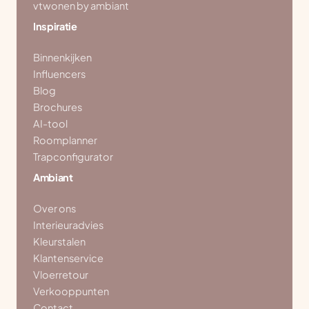
vtwonen by ambiant
Inspiratie
Binnenkijken
Influencers
Blog
Brochures
AI-tool
Roomplanner
Trapconfigurator
Ambiant
Over ons
Interieuradvies
Kleurstalen
Klantenservice
Vloerretour
Verkooppunten
Contact