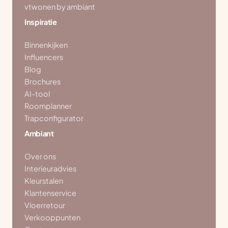
vtwonen by ambiant
Inspiratie
Binnenkijken
Influencers
Blog
Brochures
AI-tool
Roomplanner
Trapconfigurator
Ambiant
Over ons
Interieuradvies
Kleurstalen
Klantenservice
Vloerretour
Verkooppunten