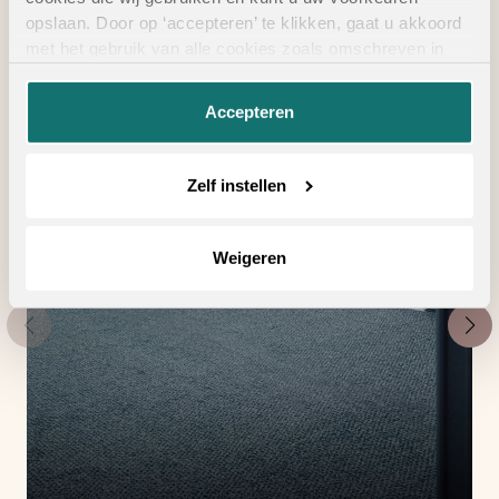
vloertoebehoren
opslaan. Door op ‘accepteren’ te klikken, gaat u akkoord
met het gebruik van alle cookies zoals omschreven in
onze
privacyverklaring
.
Accepteren
Zelf instellen
Weigeren