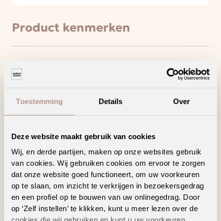
Product kenmerken
Minder loopgeluid voor meer wooncomfort
Draagt bij aan een gezonder binnenklimaat
Toestemming
Details
Over
Hoogpolig tapijt voor een warm en sfeervol
interieur
Ook verkrijgbaar als complete traprenovatie
Deze website maakt gebruik van cookies
in hetzelfde decor
Wij, en derde partijen, maken op onze websites gebruik
van cookies. Wij gebruiken cookies om ervoor te zorgen
dat onze website goed functioneert, om uw voorkeuren
op te slaan, om inzicht te verkrijgen in bezoekersgedrag
en een profiel op te bouwen van uw onlinegedrag. Door
Geschikte
op ‘Zelf instellen’ te klikken, kunt u meer lezen over de
cookies die wij gebruiken en kunt u uw voorkeuren