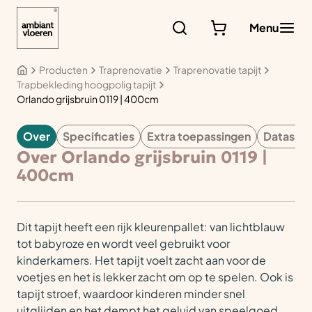
Ga
naar
Menu
de
inhoud
Producten
Traprenovatie
Traprenovatie tapijt
Trapbekleding hoogpolig tapijt
Orlando grijsbruin 0119 | 400cm
Over
Specificaties
Extra toepassingen
Datashe
TAPIJT
Over Orlando grijsbruin 0119 |
400cm
Dit tapijt heeft een rijk kleurenpallet: van lichtblauw
tot babyroze en wordt veel gebruikt voor
kinderkamers. Het tapijt voelt zacht aan voor de
voetjes en het is lekker zacht om op te spelen. Ook is
tapijt stroef, waardoor kinderen minder snel
uitglijden en het dempt het geluid van speelgoed.