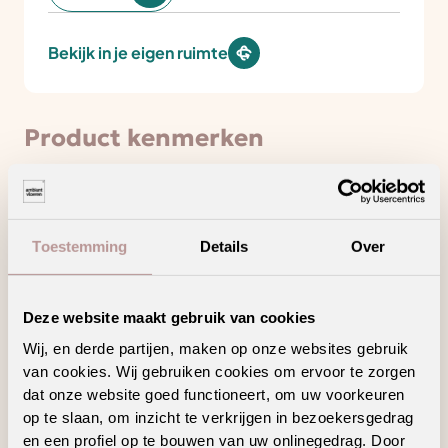
Bekijk in je eigen ruimte
Product kenmerken
Minder loopgeluid voor meer wooncomfort
Toestemming
Details
Over
Draagt bij aan een gezonder binnenklimaat
Hoogpolig tapijt voor een warm en sfeervol
Deze website maakt gebruik van cookies
interieur
Wij, en derde partijen, maken op onze websites gebruik
Ook verkrijgbaar als complete traprenovatie
van cookies. Wij gebruiken cookies om ervoor te zorgen
in hetzelfde decor
dat onze website goed functioneert, om uw voorkeuren
op te slaan, om inzicht te verkrijgen in bezoekersgedrag
en een profiel op te bouwen van uw onlinegedrag. Door