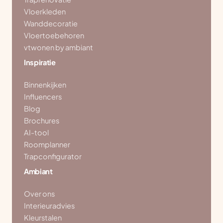
Vloerkleden
Wanddecoratie
Vloertoebehoren
vtwonen by ambiant
Inspiratie
Binnenkijken
Influencers
Blog
Brochures
AI-tool
Roomplanner
Trapconfigurator
Ambiant
Over ons
Interieuradvies
Kleurstalen