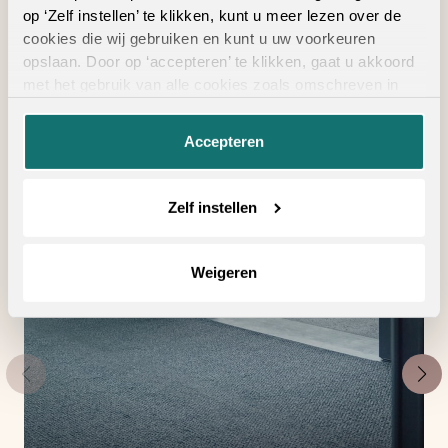
op ‘Zelf instellen’ te klikken, kunt u meer lezen over de
Geschikte
cookies die wij gebruiken en kunt u uw voorkeuren
opslaan. Door op ‘accepteren’ te klikken, gaat u akkoord
vloertoebehoren
met het gebruik van alle cookies zoals omschreven in
onze
privacyverklaring
.
Accepteren
Zelf instellen
Weigeren