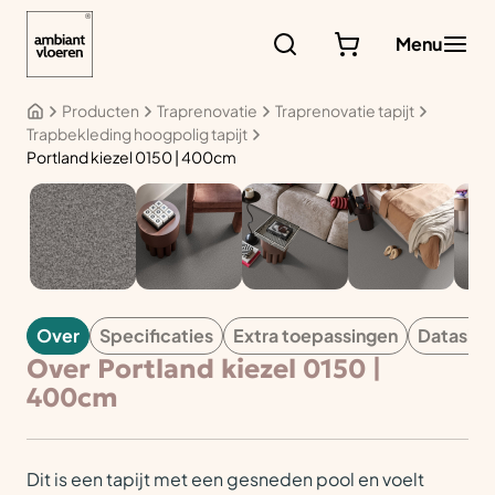
Ga
naar
Menu
de
inhoud
Producten
Traprenovatie
Traprenovatie tapijt
Trapbekleding hoogpolig tapijt
Portland kiezel 0150 | 400cm
TAPIJT
Over
Specificaties
Extra toepassingen
Datashe
Over Portland kiezel 0150 |
400cm
Dit is een tapijt met een gesneden pool en voelt