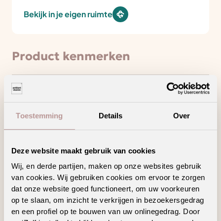
Bekijk in je eigen ruimte
Product kenmerken
Minder loopgeluid voor meer wooncomfort
Toestemming
Details
Over
Draagt bij aan een gezonder binnenklimaat
Laagpolig tapijt met een strakke en moderne
uitstraling
Deze website maakt gebruik van cookies
Ook verkrijgbaar als complete traprenovatie
Wij, en derde partijen, maken op onze websites gebruik
in hetzelfde decor
van cookies. Wij gebruiken cookies om ervoor te zorgen
dat onze website goed functioneert, om uw voorkeuren
op te slaan, om inzicht te verkrijgen in bezoekersgedrag
en een profiel op te bouwen van uw onlinegedrag. Door