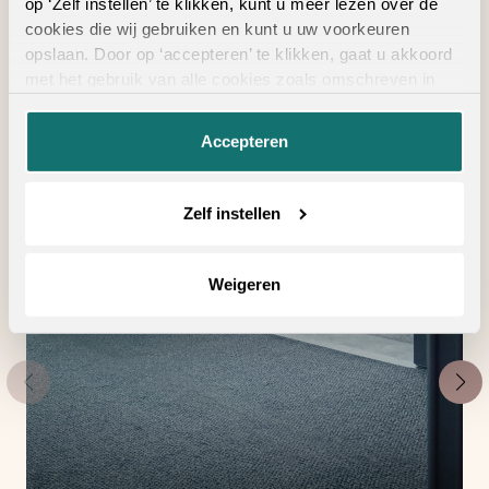
op ‘Zelf instellen’ te klikken, kunt u meer lezen over de
Geschikte
cookies die wij gebruiken en kunt u uw voorkeuren
vloertoebehoren
opslaan. Door op ‘accepteren’ te klikken, gaat u akkoord
met het gebruik van alle cookies zoals omschreven in
onze
privacyverklaring
.
Accepteren
Zelf instellen
Weigeren