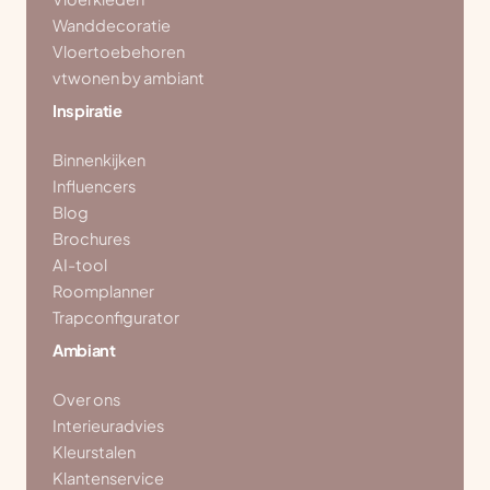
Wanddecoratie
Vloertoebehoren
vtwonen by ambiant
Inspiratie
Binnenkijken
Influencers
Blog
Brochures
AI-tool
Roomplanner
Trapconfigurator
Ambiant
Over ons
Interieuradvies
Kleurstalen
Klantenservice