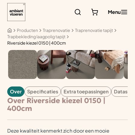
Ga
naar
Menu
de
inhoud
Producten
Traprenovatie
Traprenovatie tapijt
Trapbekleding laagpolig tapijt
Riverside kiezel 0150 | 400cm
TAPIJT
Over
Specificaties
Extra toepassingen
Datashe
Over Riverside kiezel 0150 |
400cm
Deze kwaliteit kenmerkt zich door een mooie