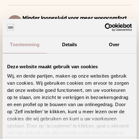
Minder loopgeluid voor meer wooncomfort
Deze vloer haalt het maximale uit jouw
vloerverwarming en -koeling
Toestemming
Details
Over
Een waterbestendige vloer voor zorgeloos
wooncomfort
Deze website maakt gebruik van cookies
Wij, en derde partijen, maken op onze websites gebruik
van cookies. Wij gebruiken cookies om ervoor te zorgen
Geschikte
dat onze website goed functioneert, om uw voorkeuren
vloertoebehoren
op te slaan, om inzicht te verkrijgen in bezoekersgedrag
en een profiel op te bouwen van uw onlinegedrag. Door
op ‘Zelf instellen’ te klikken, kunt u meer lezen over de
cookies die wij gebruiken en kunt u uw voorkeuren
opslaan. Door op ‘accepteren’ te klikken, gaat u akkoord
met het gebruik van alle cookies zoals omschreven in