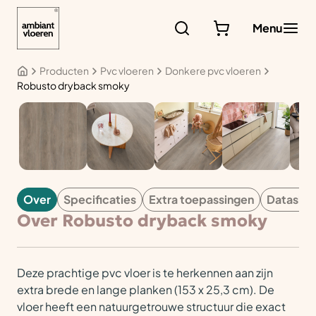
Ga
naar
Menu
de
inhoud
Producten
Pvc vloeren
Donkere pvc vloeren
Robusto dryback smoky
PVC
Over
Specificaties
Extra toepassingen
Datashe
Over Robusto dryback smoky
Deze prachtige pvc vloer is te herkennen aan zijn
extra brede en lange planken (153 x 25,3 cm). De
vloer heeft een natuurgetrouwe structuur die exact