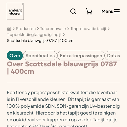
Ga
naar
Menu
de
inhoud
Producten
Traprenovatie
Traprenovatie tapijt
Trapbekleding laagpolig tapijt
Scottsdale blauwgrijs 0787 | 400cm
Over
Specificaties
Extra toepassingen
Datashe
TAPIJT
Over Scottsdale blauwgrijs 0787
| 400cm
Een trendy projectgeschikte kwaliteit die leverbaar
is in 11 verschillende kleuren. Dit tapijt is gemaakt van
100% polyamide SDN, SDN-garen zijn Uv-bestendig
en kleurecht. Hierdoor is het tapijt goed te reinigen
en ook ideaal voor trappen en op zolder. Tapijt dat je
het echte &â€˜thuisâ€˜ gevoel geeft.