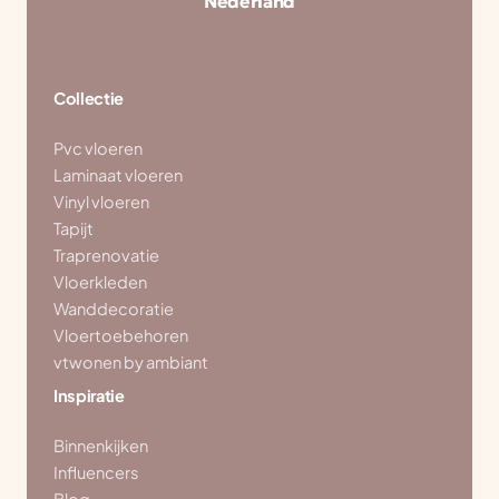
Nederland
Collectie
Pvc vloeren
Laminaat vloeren
Vinyl vloeren
Tapijt
Traprenovatie
Vloerkleden
Wanddecoratie
Vloertoebehoren
vtwonen by ambiant
Inspiratie
Binnenkijken
Influencers