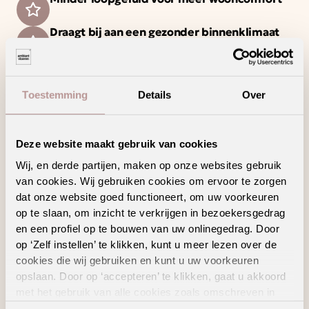
Draagt bij aan een gezonder binnenklimaat
Laagpolig tapijt met een strakke en moderne
uitstraling
Toestemming
Details
Over
Ook verkrijgbaar als complete traprenovatie
in hetzelfde decor
Deze website maakt gebruik van cookies
Wij, en derde partijen, maken op onze websites gebruik
van cookies. Wij gebruiken cookies om ervoor te zorgen
Geschikte
dat onze website goed functioneert, om uw voorkeuren
vloertoebehoren
op te slaan, om inzicht te verkrijgen in bezoekersgedrag
en een profiel op te bouwen van uw onlinegedrag. Door
op ‘Zelf instellen’ te klikken, kunt u meer lezen over de
cookies die wij gebruiken en kunt u uw voorkeuren
opslaan. Door op ‘accepteren’ te klikken, gaat u akkoord
met het gebruik van alle cookies zoals omschreven in
onze
privacyverklaring
.