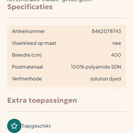
Specificaties
Artikelnummer
8462078743
Vloerkleed op maat
nee
Breedte (cm)
400
Poolmateriaal
100% polyamide SDN
Verfmethode
solution dyed
Totale dikte (mm)
5,5
Extra toepassingen
Trapgeschikt