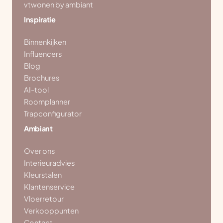
vtwonen by ambiant
Inspiratie
Binnenkijken
Influencers
Blog
Brochures
AI-tool
Roomplanner
Trapconfigurator
Ambiant
Over ons
Interieuradvies
Kleurstalen
Klantenservice
Vloerretour
Verkooppunten
Contact