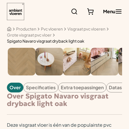
Ga
naar
Menu
de
inhoud
Producten
Pvc vloeren
Visgraat pvc vloeren
Grote visgraat pvc vloer
Spigato Navaro visgraat dryback light oak
PVC
Over
Specificaties
Extra toepassingen
Datashe
Over Spigato Navaro visgraat
dryback light oak
Deze visgraat vloer is één van de populairste pvc