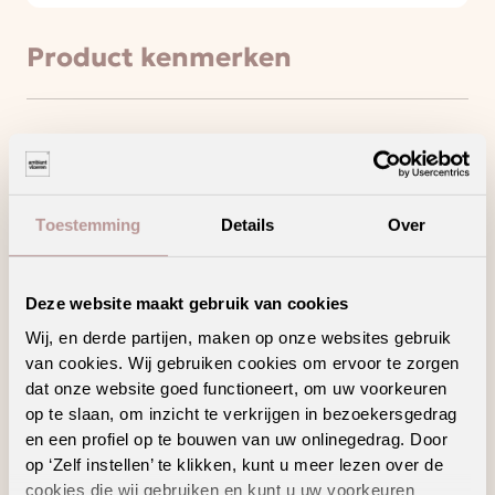
Product kenmerken
Minder loopgeluid voor meer wooncomfort
Creëer jouw unieke woonstijl met dit trendy
decor en/of patroon
Toestemming
Details
Over
Deze vloer haalt het maximale uit jouw
vloerverwarming en -koeling
Een waterbestendige vloer voor zorgeloos
Deze website maakt gebruik van cookies
wooncomfort
Wij, en derde partijen, maken op onze websites gebruik
van cookies. Wij gebruiken cookies om ervoor te zorgen
dat onze website goed functioneert, om uw voorkeuren
op te slaan, om inzicht te verkrijgen in bezoekersgedrag
en een profiel op te bouwen van uw onlinegedrag. Door
Geschikte
op ‘Zelf instellen’ te klikken, kunt u meer lezen over de
vloertoebehoren
cookies die wij gebruiken en kunt u uw voorkeuren