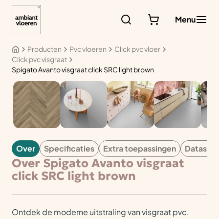
Ga
naar
Menu
de
inhoud
Producten
Pvc vloeren
Click pvc vloer
Click pvc visgraat
Spigato Avanto visgraat click SRC light brown
PVC
Over
Specificaties
Extra toepassingen
Datashe
Over Spigato Avanto visgraat
click SRC light brown
Ontdek de moderne uitstraling van visgraat pvc.