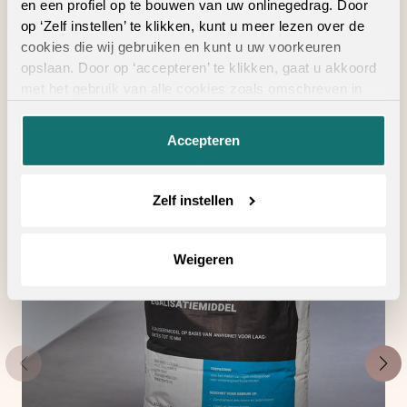
en een profiel op te bouwen van uw onlinegedrag. Door
op ‘Zelf instellen’ te klikken, kunt u meer lezen over de
cookies die wij gebruiken en kunt u uw voorkeuren
Geschikte
opslaan. Door op ‘accepteren’ te klikken, gaat u akkoord
met het gebruik van alle cookies zoals omschreven in
vloertoebehoren
onze
privacyverklaring
.
Accepteren
Zelf instellen
Weigeren