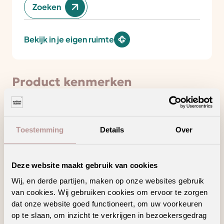
Zoeken
Bekijk in je eigen ruimte
Product kenmerken
Minder contactgeluid voor meer
wooncomfort
Toestemming
Details
Over
Deze vloer haalt het maximale uit jouw
vloerverwarming en -koeling
Deze website maakt gebruik van cookies
Een waterbestendige vloer voor zorgeloos
wooncomfort
Wij, en derde partijen, maken op onze websites gebruik
van cookies. Wij gebruiken cookies om ervoor te zorgen
Maak schoonmaken gemakkelijker met een
vloer die weinig onderhoud vraagt
dat onze website goed functioneert, om uw voorkeuren
op te slaan, om inzicht te verkrijgen in bezoekersgedrag