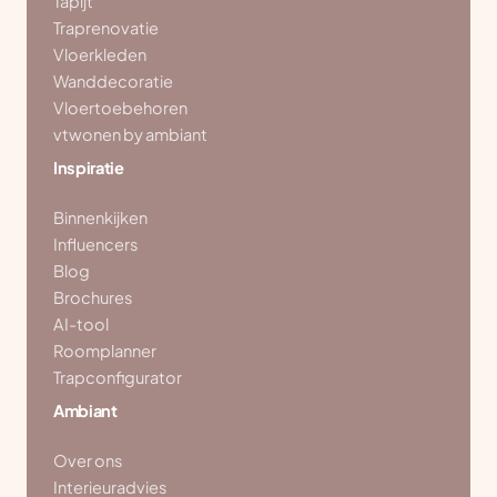
Tapijt
Traprenovatie
Vloerkleden
Wanddecoratie
Vloertoebehoren
vtwonen by ambiant
Inspiratie
Binnenkijken
Influencers
Blog
Brochures
AI-tool
Roomplanner
Trapconfigurator
Ambiant
Over ons
Interieuradvies