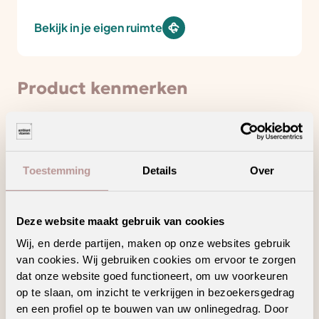
Bekijk in je eigen ruimte
Product kenmerken
Deze vloer haalt het maximale uit jouw
vloerverwarming en -koeling
Toestemming
Details
Over
Een waterbestendige vloer voor zorgeloos
wooncomfort
Maak schoonmaken gemakkelijker met een
Deze website maakt gebruik van cookies
vloer die weinig onderhoud vraagt
Wij, en derde partijen, maken op onze websites gebruik
Vermindert loopgeluid voor extra comfort
van cookies. Wij gebruiken cookies om ervoor te zorgen
dat onze website goed functioneert, om uw voorkeuren
op te slaan, om inzicht te verkrijgen in bezoekersgedrag
en een profiel op te bouwen van uw onlinegedrag. Door