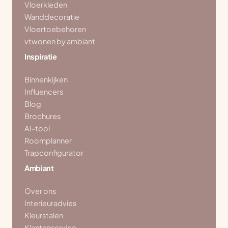
Vloerkleden
Wanddecoratie
Vloertoebehoren
vtwonen by ambiant
Inspiratie
Binnenkijken
Influencers
Blog
Brochures
AI-tool
Roomplanner
Trapconfigurator
Ambiant
Over ons
Interieuradvies
Kleurstalen
Klantenservice