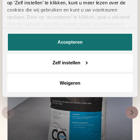
op ‘Zelf instellen’ te klikken, kunt u meer lezen over de
Geschikte
cookies die wij gebruiken en kunt u uw voorkeuren
opslaan. Door op ‘accepteren’ te klikken, gaat u akkoord
vloertoebehoren
met het gebruik van alle cookies zoals omschreven in
onze
privacyverklaring
.
Accepteren
Zelf instellen
Weigeren