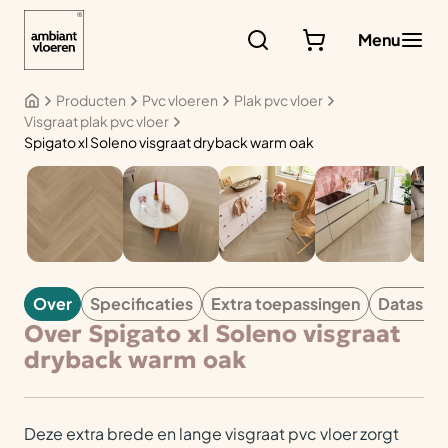
Ga
naar
Menu
de
inhoud
Producten
Pvc vloeren
Plak pvc vloer
Visgraat plak pvc vloer
Spigato xl Soleno visgraat dryback warm oak
PVC
Over
Specificaties
Extra toepassingen
Datashe
Over Spigato xl Soleno visgraat
dryback warm oak
Deze extra brede en lange visgraat pvc vloer zorgt