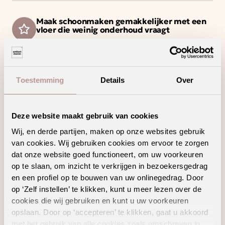
Maak schoonmaken gemakkelijker met een
vloer die weinig onderhoud vraagt
Dé naadloze pvc vloer op 400 cm breed
Creëer jouw unieke woonstijl met dit trendy
decor en/of patroon
Toestemming
Details
Over
Deze vloer haalt het maximale uit jouw
vloerverwarming en -koeling
Deze website maakt gebruik van cookies
Wij, en derde partijen, maken op onze websites gebruik
van cookies. Wij gebruiken cookies om ervoor te zorgen
dat onze website goed functioneert, om uw voorkeuren
Geschikte
op te slaan, om inzicht te verkrijgen in bezoekersgedrag
vloertoebehoren
en een profiel op te bouwen van uw onlinegedrag. Door
op ‘Zelf instellen’ te klikken, kunt u meer lezen over de
cookies die wij gebruiken en kunt u uw voorkeuren
opslaan. Door op ‘accepteren’ te klikken, gaat u akkoord
met het gebruik van alle cookies zoals omschreven in