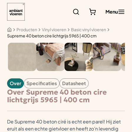
Ga
naar
Menu
de
inhoud
Producten
Vinyl vloeren
Basic vinyl vloeren
Supreme 40 beton cire lichtgrijs 5965 | 400 cm
VINYL
Over
Specificaties
Datasheet
Over Supreme 40 beton cire
lichtgrijs 5965 | 400 cm
De Supreme 40 beton ciré is echt een parel! Hij ziet
eruit als een echte gietvloer en heeft zo’n levendig