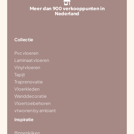
Meer dan 900 verkooppunten in
Nederland
Collectie
Pvc vloeren
Laminaat vloeren
Vinyl vloeren
Tapijt
Traprenovatie
Vloerkleden
Wanddecoratie
Vloertoebehoren
vtwonen by ambiant
Inspiratie
Binnenkijken