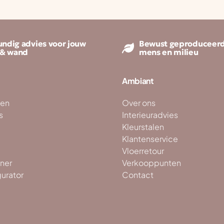
ndig advies voor jouw
Bewust geproduceerd
 & wand
mens en milieu
Ambiant
ken
Over ons
s
Interieuradvies
Kleurstalen
Klantenservice
Vloerretour
ner
Verkooppunten
gurator
Contact