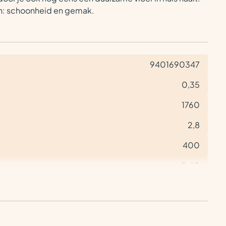
en: schoonheid en gemak.
9401690347
0,35
1760
2,8
400
< 0,40