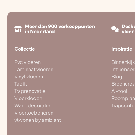
Meer dan 900 verkooppunten
Desku
in Nederland
vloer
Collectie
Inspiratie
Pvc vloeren
Binnenkij
Laminaat vloeren
Influencer
Vinyl vloeren
Blog
Tapijt
Brochures
Traprenovatie
AI-tool
Vloerkleden
Roomplan
Wanddecoratie
Trapconfi
Vloertoebehoren
vtwonen by ambiant