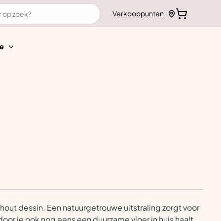
Verkooppunten
e
 hout dessin. Een natuurgetrouwe uitstraling zorgt voor
rdoor je ook nog eens een duurzame vloer in huis haalt.