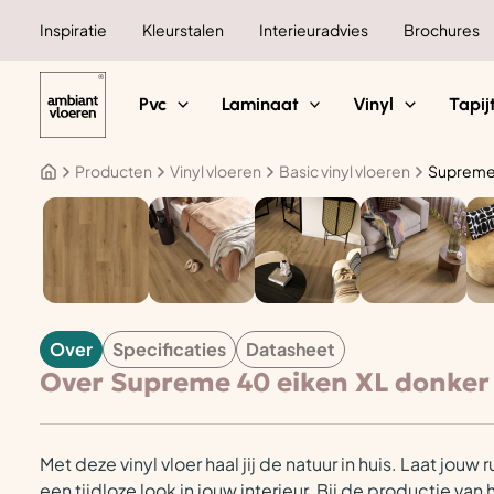
Ga
Inspiratie
Kleurstalen
Interieuradvies
Brochures
naar
de
inhoud
Pvc
Laminaat
Vinyl
Tapij
Producten
Vinyl vloeren
Basic vinyl vloeren
Supreme 
VINYL
Over
Specificaties
Datasheet
Over Supreme 40 eiken XL donker 
Met deze vinyl vloer haal jij de natuur in huis. Laat j
een tijdloze look in jouw interieur. Bij de productie va