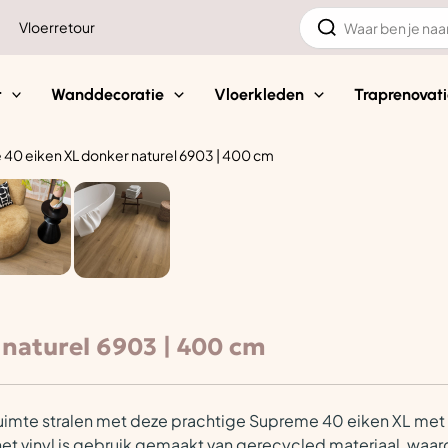
Zoeken
Vloerretour
naar:
t
Wanddecoratie
Vloerkleden
Traprenovati
40 eiken XL donker naturel 6903 | 400 cm
naturel 6903 | 400 cm
ouw ruimte stralen met deze prachtige Supreme 40 eiken XL met
n het vinyl is gebruik gemaakt van gerecycled materiaal, waa