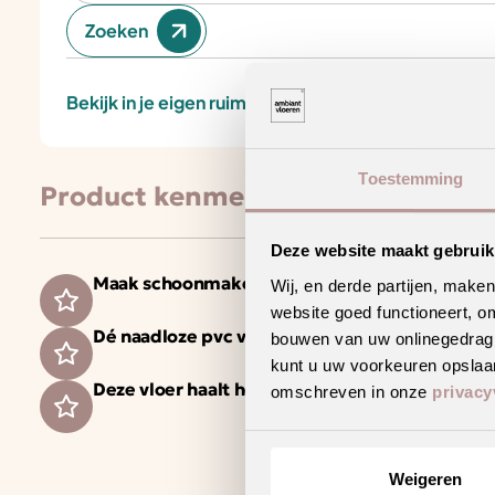
Zoeken
Bekijk in je eigen ruimte
Toestemming
Product kenmerken
Deze website maakt gebruik
Maak schoonmaken gemakkelijker met een vloe
Wij, en derde partijen, make
website goed functioneert, o
Dé naadloze pvc vloer op 400 cm breed
bouwen van uw onlinegedrag. D
kunt u uw voorkeuren opslaan
Deze vloer haalt het maximale uit jouw vloerv
omschreven in onze
privacy
Weigeren