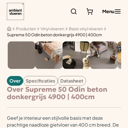
Ga
naar
Menu
de
inhoud
Producten
Vinyl vloeren
Basic vinyl vloeren
Supreme 50 Odin beton donkergrijs 4900 | 400cm
VINYL
Over
Specificaties
Datasheet
Over Supreme 50 Odin beton
donkergrijs 4900 | 400cm
Geef je interieur een stijlvolle basis met deze
prachtige naadloze gietvloer van 400 cm breed. De