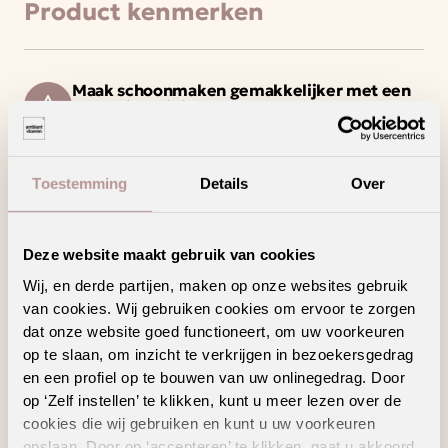
Product kenmerken
Maak schoonmaken gemakkelijker met een
vloer die weinig onderhoud vraagt
Dé naadloze pvc vloer op 400 cm breed
Toestemming
Details
Over
Creëer jouw unieke woonstijl met dit trendy
decor en/of patroon
Deze vloer haalt het maximale uit jouw
vloerverwarming en -koeling
Deze website maakt gebruik van cookies
Wij, en derde partijen, maken op onze websites gebruik
van cookies. Wij gebruiken cookies om ervoor te zorgen
dat onze website goed functioneert, om uw voorkeuren
op te slaan, om inzicht te verkrijgen in bezoekersgedrag
Geschikte
en een profiel op te bouwen van uw onlinegedrag. Door
vloertoebehoren
op ‘Zelf instellen’ te klikken, kunt u meer lezen over de
cookies die wij gebruiken en kunt u uw voorkeuren
opslaan. Door op ‘accepteren’ te klikken, gaat u akkoord